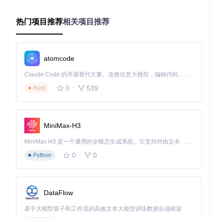
核心能力：圆角效果的技术实现原理
热门项目推荐
相关项目推荐
SDF圆角渲染流程
Unity UI Rounded Corners SDF渲染流程图：展示从矩形网格
到圆角边缘的GPU计算过程
atomcode
圆角渲染的核心在于SDFUtils.cginc中实现的有向距离场算
Claude Code 的开源替代方案。连接任意大模型，编辑代码，运行命令，自动验证 — 全自动执行。用 Rust 构建，极致性能。 ｜ An open-source alternative to Claude Code. Connect any LLM, edit code, run commands, and verify changes — autonomously. Built in Rust for speed. Get Started
法。该算法通过计算每个像素到矩形边缘的距离，动态决定是
0
539
Rust
否绘制圆角。当UI元素大小改变时，Shader会自动重新计算距
离场，保持圆角比例不变。这种方式类似于在数字画布上使用
圆规绘制，无论画布大小如何，圆的相对比例始终保持一致。
两种圆角控制模式对比
MiniMax-H3
Unity UI Rounded Corners提供两种互补的圆角控制方式，满
MiniMax H3 是一个通用的全模态生成系统。它支持对由文本、图像、视频和音频组成的多模态上下文进行统一理解，并能生成分辨率高达 2K、时长可达 15 秒的带原生立体声音频的视频。得益于面向任务泛化的系统设计，H3 在预训练阶段就已具备广泛的多模态上下文理解与生成能力，能够出色地执行复杂的多模态指令。
足不同场景需求：
0
0
Python
对称圆角模式
（ImageWithRoundedCorners组件）
单一Radius参数控制所有角
适合按钮、卡片等规则形状
DataFlow
调整简单直观，性能最优
基于大模型算子和工作流的高效文本大模型训练数据合成框架
独立圆角模式
（ImageWithIndependentRoundedCorners组