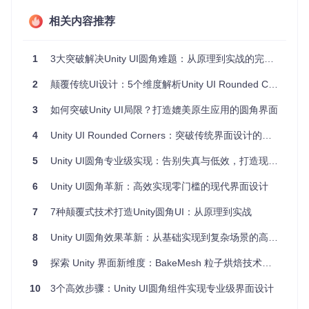
修改
建网格）
相关内容推荐
本方
高（矢量
低（GPU
高（参数
高（自动
案
渲染）
计算）
化控制）
适配）
1
3大突破解决Unity UI圆角难题：从原理到实战的完美方案
三大核心技术优势
比例自适应渲染
2
颠覆传统UI设计：5个维度解析Unity UI Rounded Corners实现原理与实战
不同于固定像素半径的传统方案，该组件采用相对比例计
3
如何突破Unity UI局限？打造媲美原生应用的圆角界面
算圆角，无论UI元素如何缩放，圆角始终保持视觉一致
性。就像使用弹性模具塑形，无论物体大小如何变化，圆
4
Unity UI Rounded Corners：突破传统界面设计的圆角渲染解决方案
角的"曲率"始终保持自然。
5
Unity UI圆角专业级实现：告别失真与低效，打造现代游戏界面
GPU加速的矢量圆角
通过SDF（有向距离场）技术在Shader中实时计算圆角，
6
Unity UI圆角革新：高效实现零门槛的现代界面设计
避免了传统图片圆角的锯齿问题。这相当于在GPU上进
行"数字雕刻"，直接在像素级别生成平滑边缘，渲染质量
7
7种颠覆式技术打造Unity圆角UI：从原理到实战
远超位图方案。
8
Unity UI圆角效果革新：从基础实现到复杂场景的高效解决方案
零额外DrawCall开销
组件设计遵循Unity UI渲染流水线，无需额外批次即可与其
9
探索 Unity 界面新维度：BakeMesh 粒子烘焙技术深度解析
他UI元素一起绘制。在复杂界面中，相比使用多个Mask组
件的方案，可减少30-50%的DrawCall数量。
10
3个高效步骤：Unity UI圆角组件实现专业级界面设计