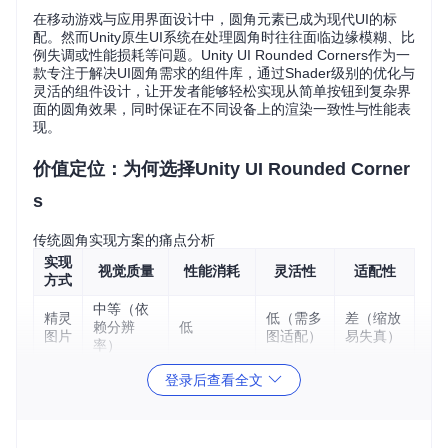
在移动游戏与应用界面设计中，圆角元素已成为现代UI的标
配。然而Unity原生UI系统在处理圆角时往往面临边缘模糊、比
例失调或性能损耗等问题。Unity UI Rounded Corners作为一
款专注于解决UI圆角需求的组件库，通过Shader级别的优化与
灵活的组件设计，让开发者能够轻松实现从简单按钮到复杂界
面的圆角效果，同时保证在不同设备上的渲染一致性与性能表
现。
价值定位：为何选择Unity UI Rounded Corner
s
传统圆角实现方案的痛点分析
实现
视觉质量
性能消耗
灵活性
适配性
方式
中等（依
精灵
低（需多
差（缩放
赖分辨
低
图片
图适配）
易失真）
率）
Mas
登录后查看全文
低（边缘
高（额外D
k组
中
中
锯齿）
rawCall）
件
网格
中（需重
高
高
中