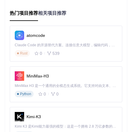
技术方案
：LangChain4j的多模态交互引擎支持文本、图像等
多种内容形式的处理与生成。以Azure OpenAI DALL-E集成为
例：
热门项目推荐
相关项目推荐
// 创建DALL-E图像生成模型
AzureOpenAiImageModel
imageModel
=
 AzureOpenAiImageModel.b
atomcode
    .endpoint(
"https://your-resource.openai.azure.com/"
)

    .apiKey(
"your-api-key"
)

Claude Code 的开源替代方案。连接任意大模型，编辑代码，运行命令，自动验证 — 全自动执行。用 Rust 构建，极致性能。 ｜ An open-source alternative to Claude Code. Connect any LLM, edit code, run commands, and verify changes — autonomously. Built in Rust for speed. Get Started
    .deploymentName(
"dall-e-3"
)

0
539
    .build();

Rust
// 生成图像
Image
image
=
 imageModel.generate(
"Create a diagram of a 
MiniMax-H3
适用场景
：内容创作、设计辅助、图像分析
MiniMax H3 是一个通用的全模态生成系统。它支持对由文本、图像、视频和音频组成的多模态上下文进行统一理解，并能生成分辨率高达 2K、时长可达 15 秒的带原生立体声音频的视频。得益于面向任务泛化的系统设计，H3 在预训练阶段就已具备广泛的多模态上下文理解与生成能力，能够出色地执行复杂的多模态指令。
性能指标
：平均响应时间 < 5秒，支持批量处理
0
0
Python
图1：LangChain4j驱动的JavaFX聊天应用，展示了多轮对话
历史和AI响应流程
Kimi-K3
2.2 智能代理编排：构建协作式AI工作流
Kimi K3 是Kimi能力最强的模型：这是一个拥有 2.8 万亿参数的混合专家（MoE）模型，具备原生视觉理解能力，并支持 100 万 token 的上下文窗口。