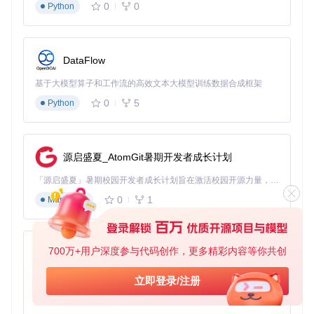
问题场景
：复杂业务流程需要多个AI能力协同工作，如何实现
0
0
Python
高效的任务分配与结果整合？
技术方案
：LangChain4j提供四种核心工作流模式：
DataFlow
// 并行工作流示例
ParallelWorkflow
workflow
=
 ParallelWorkflow.builder()

基于大模型算子和工作流的高效文本大模型训练数据合成框架
    .addStep(hrReviewer::review)       
// HR审核
0
5
Python
    .addStep(managerReviewer::review)  
// 经理审核
    .addStep(teamReviewer::review)     
// 团队成员审核
    .build();

源启盛夏_AtomGit暑期开发者成长计划
// 执行并收集结果
「源启盛夏」暑期校园开发者成长计划旨在激活校园开源力量，通过积分激励、认证扶持、资源倾斜等形式，引导高校组织和开发者完成「入驻 — 建项目 — 做贡献 — 获认证 — 得资源」的完整闭环。无论你是想带领社团入驻平台的组织者，还是希望用代码贡献证明自己的开发者，都能在这里找到属于你的成长路径。
0
1
Markdown
适用场景
：招聘筛选、内容审核、多专家决策
性能指标
：并行任务加速比达3.8x（4个任务）
2.3 检索增强生成(RAG)：连接外部知识的智能问答
700万+用户深度参与代码创作，更多精彩内容等你共创
py-xiaozhi
问题场景
：基础LLM缺乏企业私有数据知识，如何让AI应用理
解内部文档和数据？
基于Python的Xiaozhi AI，适用于想要完整Xiaozhi体验而无需拥有专用硬件的用户。
立即登录/注册
0
1
技术方案
Python
：LangChain4j的RAG模块支持多种向量存储和检索
策略：