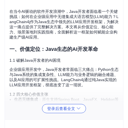
在当今AI驱动的软件开发浪潮中，Java开发者面临着一个关键
挑战：如何在企业级应用中无缝集成大语言模型(LLM)能力？L
angChain4j作为Java生态中领先的LLM应用开发框架，为解决
这一痛点提供了完整解决方案。本文将从价值定位、核心能
力、场景落地到实践指南，全面解析这一框架如何赋能企业构
建生产级AI应用。
一、价值定位：Java生态的AI开发革命
1.1 破解Java开发者的AI困境
企业级应用开发中，Java开发者常面临三大痛点：Python生态
与Java系统的集成复杂性、LLM能力与业务逻辑的融合难题、
以及AI应用的可扩展性挑战。LangChain4j通过纯Java实现的
LLM应用开发框架，彻底改变了这一现状。
1.2 四大核心价值主张
生态无缝集成
：原生支持Spring Boot、JavaFX、Helidon等
主流Java框架
登录后查看全文
企业级可靠性
：提供完善的错误处理、日志监控和性能优化
机制
开发效率提升
：通过声明式API和预置组件，减少80%的样