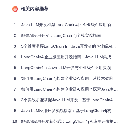
板代码
架构灵活性
：支持从简单聊天机器人到复杂多代理系统的全
相关内容推荐
场景需求
1.3 框架对比：为何选择LangChain4j？
其他Java LL
Python Lang
1
Java LLM开发框架LangChain4j：企业级AI应用的全栈解决方案
特性
LangChain4j
Chain
M框架
2
解锁AI应用开发：LangChain4j全栈实践指南
语言
纯Java
混合语言
Python
支持
3
5个维度掌握LangChain4j：Java开发者的企业级AI落地指南
企业
原生支持
需额外适配
有限支持
集成
4
LangChain4j企业级应用开发指南：Java LLM集成框架的实战路径与场景落地
性能
JVM级优化
依赖外部工具
基础优化
5
LangChain4j：Java LLM开发与企业级AI应用实践指南
优化
学习
平缓（Java开
6
如何用LangChain4j构建企业级AI应用：从技术架构到场景落地的实战指南
中等
陡峭
曲线
发者）
7
如何用LangChain4j构建企业级AI应用？探索Java生态的智能开发新范式
二、核心能力：构建企业AI应用的五大支柱
8
3个实战步骤掌握Java LLM开发：基于LangChain4j的AI应用构建指南
2.1 多模态交互引擎：突破文本限制的智能交互
9
Java LLM应用开发实战指南：基于LangChain4j构建企业级AI系统
问题场景
：传统文本交互无法满足复杂业务需求，如何让AI应
10
解锁AI应用开发新范式：LangChain4j AI应用开发框架全解析
用理解和生成多种类型内容？