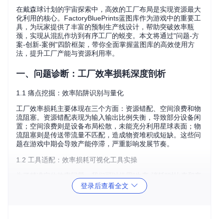
在戴森球计划的宇宙探索中，高效的工厂布局是实现资源最大
化利用的核心。FactoryBluePrints蓝图库作为游戏中的重要工
具，为玩家提供了丰富的预制生产线设计，帮助突破效率瓶
颈，实现从混乱作坊到有序工厂的蜕变。本文将通过"问题-方
案-创新-案例"四阶框架，带你全面掌握蓝图库的高效使用方
法，提升工厂产能与资源利用率。
一、问题诊断：工厂效率损耗深度剖析
1.1 痛点挖掘：效率陷阱识别与量化
工厂效率损耗主要体现在三个方面：资源错配、空间浪费和物
流阻塞。资源错配表现为输入输出比例失衡，导致部分设备闲
置；空间浪费则是设备布局松散，未能充分利用星球表面；物
流阻塞则是传送带流量不匹配，造成物资堆积或短缺。这些问
题在游戏中期会导致产能停滞，严重影响发展节奏。
1.2 工具适配：效率损耗可视化工具实操
为了精准定位效率问题，我们可以使用"生产-消耗"对比表和产
能压力测试工具。以下是一个简单的效率评估工具使用示例：
登录后查看全文
# 产能压力测试脚本示例
# 计算铁矿从开采到钢材的全流程效率