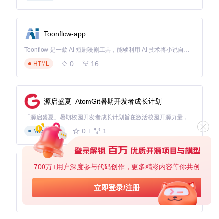
新手级
：适合刚接触游戏的玩家，推荐使用基础超市蓝图包，
包含铁矿→铁块→齿轮→钢材全流程自动化，操作简单，易于
上手。
Toonflow-app
进阶级
：适合有一定游戏经验的玩家，推荐使用模块化设计的
Toonflow 是一款 AI 短剧漫剧工具，能够利用 AI 技术将小说自动转化为剧本，并结合 AI 生成的图片和视频，实现高效的短剧创作。借助 Toonflow，可以轻松完成从文字到影像的全流程，让短剧制作变得更加智能与便捷。
蓝图，如"[TTenYX]分布式11250白糖 v1.4"，可以根据资源状
0
16
HTML
况灵活调整产能。
专家级
：适合游戏后期的玩家，推荐使用高效密铺蓝图，如"
[莳槡]极密铺极地小太阳"，在有限空间内实现最大化产能。
源启盛夏_AtomGit暑期开发者成长计划
2.3 场景落地：蓝图库部署与基础应用
「源启盛夏」暑期校园开发者成长计划旨在激活校园开源力量，通过积分激励、认证扶持、资源倾斜等形式，引导高校组织和开发者完成「入驻 — 建项目 — 做贡献 — 获认证 — 得资源」的完整闭环。无论你是想带领社团入驻平台的组织者，还是希望用代码贡献证明自己的开发者，都能在这里找到属于你的成长路径。
以下是蓝图库的部署步骤：
0
1
Markdown
克隆蓝图库到本地：
git 
clone
700万+用户深度参与代码创作，更多精彩内容等你共创
AionUi
免费、本地、开源的 24/7 全天候 Cowork 应用，以及适用于 Gemini CLI、Claude Code、Codex、OpenCode、Qwen Code、Goose CLI、Auggie 等的 OpenClaw | 🌟 喜欢就点star吧
定位游戏蓝图目录（Windows示例）：
立即登录/注册
C:\Users\用户名
\Documents\Dyson Sphere Program\Blueprint\
0
6
TypeScript
将蓝图库文件夹整体复制到上述目录