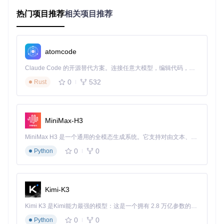
热门项目推荐
相关项目推荐
运行以上脚本后，会生成一份包含各环节产能、瓶颈点和优化
建议的HTML报告，帮助玩家直观了解效率损耗情况。
atomcode
1.3 场景落地：常见效率问题解决方案
Claude Code 的开源替代方案。连接任意大模型，编辑代码，运行命令，自动验证 — 全自动执行。用 Rust 构建，极致性能。 ｜ An open-source alternative to Claude Code. Connect any LLM, edit code, run commands, and verify changes — autonomously. Built in Rust for speed. Get Started
针对不同的效率问题，我们可以采取相应的解决措施。例如，
对于资源错配问题，可以通过调整生产配方和设备数量来平衡
0
532
Rust
输入输出；对于空间浪费问题，可以采用密铺设计和垂直布局
来提高空间利用率；对于物流阻塞问题，可以优化传送带布局
和使用分流器来平衡流量。
MiniMax-H3
二、解决方案：环境适应性蓝图应用策略
MiniMax H3 是一个通用的全模态生成系统。它支持对由文本、图像、视频和音频组成的多模态上下文进行统一理解，并能生成分辨率高达 2K、时长可达 15 秒的带原生立体声音频的视频。得益于面向任务泛化的系统设计，H3 在预训练阶段就已具备广泛的多模态上下文理解与生成能力，能够出色地执行复杂的多模态指令。
2.1 痛点挖掘：不同环境下的生产挑战
0
0
Python
不同星球环境具有不同的特点，如极地星球光照不足、地形复
杂，赤道星球光照充足、地形平坦。这些环境差异给工厂布局
带来了不同的挑战，需要选择适配的蓝图来应对。
Kimi-K3
2.2 工具适配：环境适应性分级蓝图选择
Kimi K3 是Kimi能力最强的模型：这是一个拥有 2.8 万亿参数的混合专家（MoE）模型，具备原生视觉理解能力，并支持 100 万 token 的上下文窗口。
根据玩家的游戏进度和技术水平，我们将蓝图应用分为新手、
0
0
Python
进阶和专家三个级别：