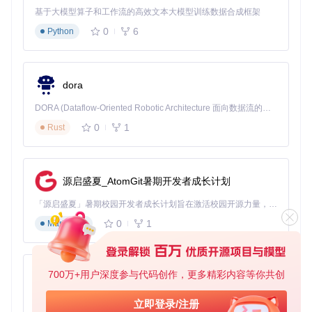
因脚本错误导致转换失败。
基于大模型算子和工作流的高效文本大模型训练数据合成框架
0
6
Python
场景拓展：Win-PS2EXE的实际应用案例
案例一：企业内部工具分发
某公司IT部门开发了一套服务器巡检脚本，使用Win-PS2EXE
dora
转换为EXE后，各部门同事无需了解PowerShell，双击即可运
行，大大提高了跨部门协作效率。IT主管王工反馈："以前培训
DORA (Dataflow-Oriented Robotic Architecture 面向数据流的机器人架构) 是为 AI 与具身智能机器人打造的高性能开发框架，以数据流范式重构开发逻辑，原生支持分布式部署与端边云协同 —— 无需复杂适配，即可实现一体端到端具身大小脑、VLA等模型部署，无缝衔接感知、推理、控制全链路，让 AI 能力与机器人动作深度融合。 依托 Rust 内核与零拷贝通信技术，它将具身大小脑、VLA等模型推理、多模态数据融合延迟压缩至微秒级，同时兼容 ROS2 生态与国产 AI 芯片，彻底降低具身智能机器人的开发门槛，让分布式部署下的 AI 赋能创新更高效、更灵活。
新人使用脚本要花1小时，现在5分钟就能上手，工具普及率提
0
1
Rust
升了80%。"
案例二：客户现场部署工具
软件公司技术支持人员小李，将故障诊断脚本转换为EXE后，
源启盛夏_AtomGit暑期开发者成长计划
客户可自行运行收集系统信息，减少了70%的远程支持需
求。"客户不需要安装任何依赖，拿到EXE文件直接运行，问题
「源启盛夏」暑期校园开发者成长计划旨在激活校园开源力量，通过积分激励、认证扶持、资源倾斜等形式，引导高校组织和开发者完成「入驻 — 建项目 — 做贡献 — 获认证 — 得资源」的完整闭环。无论你是想带领社团入驻平台的组织者，还是希望用代码贡献证明自己的开发者，都能在这里找到属于你的成长路径。
描述更准确，解决速度也快多了。"小李这样评价道。
0
1
Markdown
案例三：教学演示工具
大学计算机系张教授将教学用的PowerShell脚本转换为EXE文
件，学生无需配置开发环境即可直观体验脚本功能，教学效果
700万+用户深度参与代码创作，更多精彩内容等你共创
py-xiaozhi
显著提升。"学生可以专注于逻辑理解，而不是环境配置，课
堂互动质量明显提高。"
基于Python的Xiaozhi AI，适用于想要完整Xiaozhi体验而无需拥有专用硬件的用户。
立即登录/注册