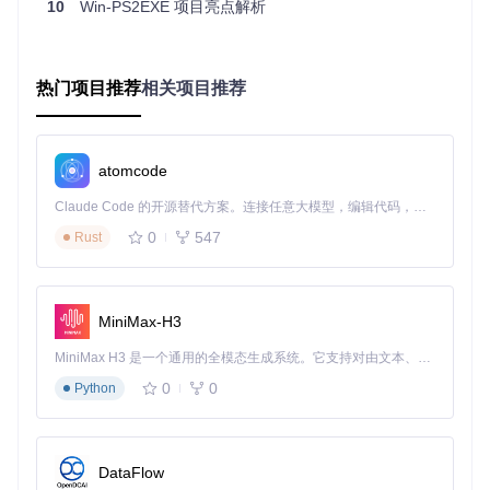
10
Win-PS2EXE 项目亮点解析
老旧系统：进入
DotNet3.5
子目录运行其中的
Compil
e.bat
等待编译完成，生成
Win-PS2EXE.exe
工具程序
图形界面操作：5分钟完成配置
热门项目推荐
相关项目推荐
启动编译工具：双击生成的
Win-PS2EXE.exe
选择源文件：点击"Source file"旁的浏览按钮，选择要转换
的PowerShell脚本
设置输出路径：在"Target file"输入框指定EXE文件保存位
atomcode
置
自定义程序属性：填写版本号、产品名称和文件描述等信
Claude Code 的开源替代方案。连接任意大模型，编辑代码，运行命令，自动验证 — 全自动执行。用 Rust 构建，极致性能。 ｜ An open-source alternative to Claude Code. Connect any LLM, edit code, run commands, and verify changes — autonomously. Built in Rust for speed. Get Started
息
0
547
Rust
点击"Compile"按钮开始转换
命令行操作：高效批量处理
MiniMax-H3
对于需要批量转换或集成到自动化流程的场景，可使用命令行
MiniMax H3 是一个通用的全模态生成系统。它支持对由文本、图像、视频和音频组成的多模态上下文进行统一理解，并能生成分辨率高达 2K、时长可达 15 秒的带原生立体声音频的视频。得益于面向任务泛化的系统设计，H3 在预训练阶段就已具备广泛的多模态上下文理解与生成能力，能够出色地执行复杂的多模态指令。
模式：
0
0
Python
.\ps2exe.ps1 
-inputFile
"你的脚本.ps1"
-outputFile
"输出程序.
DataFlow
⚠️
注意事项
：确保PowerShell脚本在转换前能正常运行，避免