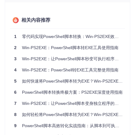
传统PowerShell脚本的运行高度依赖本地环境配置，而通过Wi
n-PS2EXE转换的EXE文件内置了必要的执行环境，可在不同
Windows系统上直接运行，无需预先配置PowerShell版本或执
相关内容推荐
行策略。
降低使用门槛：从命令行到双击运行
1
零代码实现PowerShell脚本转换：Win-PS2EXE效率革命指南
将技术门槛高的脚本操作转化为直观的图形界面交互，用户只
需点击几下鼠标即可完成复杂任务，特别适合技术背景较弱的
2
Win-PS2EXE：PowerShell脚本转EXE工具使用指南
同事或客户使用。
3
Win-PS2EXE：让PowerShell脚本秒变可执行程序的零门槛工具
源码保护：保护知识产权的实用方案
4
Win-PS2EXE：PowerShell转EXE工具完整使用指南
对于商业场景或内部敏感脚本，转换为EXE格式能有效防止源
码被查看和修改，在分享工具的同时保护核心技术资产。
5
如何快速将PowerShell脚本转为EXE？Win-PS2EXE图形化工具完全指南
操作流程：四步完成脚本到EXE的转换
6
PowerShell脚本转换终极方案：PS2EXE深度使用指南
环境准备：3分钟获取工具
7
Win-PS2EXE：让PowerShell脚本变身独立程序的实用工具
克隆项目仓库到本地：
8
如何轻松将PowerShell脚本转为EXE？Win-PS2EXE图形化工具终极指南
git 
clone
进入项目目录，根据系统环境选择编译方式：
9
PowerShell脚本高效转化实战指南：从脚本到可执行文件的完整解决方案
现代系统：直接运行根目录下的
Compile.bat