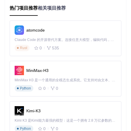
保障下载过程的可靠性。
热门项目推荐
相关项目推荐
二、操作指南：教育资源下载的四个阶段
环境准备
atomcode
确保设备已安装Python运行环境，从仓库克隆项目：
git clo
Claude Code 的开源替代方案。连接任意大模型，编辑代码，运行命令，自动验证 — 全自动执行。用 Rust 构建，极致性能。 ｜ An open-source alternative to Claude Code. Connect any LLM, edit code, run commands, and verify changes — autonomously. Built in Rust for speed. Get Started
ne https://gitcode.com/GitHub_Trending/tc/tchMa
terial-parser
，按照项目说明文档完成依赖配置。
0
535
Rust
资源定位
在国家中小学智慧教育平台中找到所需电子课本，进入预览页
MiniMax-H3
面后复制完整的网址。注意确认链接有效性，确保能在浏览器
中正常访问。
MiniMax H3 是一个通用的全模态生成系统。它支持对由文本、图像、视频和音频组成的多模态上下文进行统一理解，并能生成分辨率高达 2K、时长可达 15 秒的带原生立体声音频的视频。得益于面向任务泛化的系统设计，H3 在预训练阶段就已具备广泛的多模态上下文理解与生成能力，能够出色地执行复杂的多模态指令。
批量获取
0
0
Python
打开工具界面，在文本框中粘贴一个或多个教材链接（每个网
址一行），点击"下载"按钮启动解析和下载过程。
Kimi-K3
管理优化
Kimi K3 是Kimi能力最强的模型：这是一个拥有 2.8 万亿参数的混合专家（MoE）模型，具备原生视觉理解能力，并支持 100 万 token 的上下文窗口。
0
0
Python
下载完成后，系统会自动生成规范的PDF文件。建议按照合理