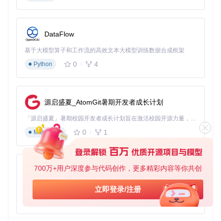
的分类体系进行整理，便于后续查找和使用。
三、场景应用：教育资源下载工具的多样化用途
DataFlow
课后辅导场景
基于大模型算子和工作流的高效文本大模型训练数据合成框架
教师可以利用该工具下载相关教材，为学生提供课后辅导资
0
4
Python
料。通过整理不同章节的重点内容，帮助学生巩固课堂所学知
识，提升学习效果。
远程教学场景
源启盛夏_AtomGit暑期开发者成长计划
在远程教学环境中，教师可提前下载所需教材并分享给学生，
「源启盛夏」暑期校园开发者成长计划旨在激活校园开源力量，通过积分激励、认证扶持、资源倾斜等形式，引导高校组织和开发者完成「入驻 — 建项目 — 做贡献 — 获认证 — 得资源」的完整闭环。无论你是想带领社团入驻平台的组织者，还是希望用代码贡献证明自己的开发者，都能在这里找到属于你的成长路径。
确保学生在没有网络的情况下也能正常学习，保障教学活动的
顺利开展。
0
1
Markdown
资源存档场景
700万+用户深度参与代码创作，更多精彩内容等你共创
py-xiaozhi
学校或教育机构可以使用该工具建立教材资源库，对各类教材
基于Python的Xiaozhi AI，适用于想要完整Xiaozhi体验而无需拥有专用硬件的用户。
进行系统存档，为教学研究和资源共享提供支持。
立即登录/注册
0
1
Python
移动学习场景
学生下载教材后可存储在移动设备中，实现随时随地学习，不