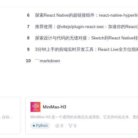
6
探索React Native的超链接组件：react-native-hyperli
y。
7
推荐使用：@vitejs/plugin-react-swc - 加速你的Rea
8
探索设计与代码的无缝对接：Sketch到React Native
9
3分钟上手的前端实时开发工具：React Live全方位指
10
```markdown
fairy
文件夹，并运行
$ appfairy
。请注意，在运行前要保存所有未提交
it提交，标记为
appfairy: Migrate
，这个提交包含了所有的更改，不
MiniMax-H3
Claude Code 的开源替代方案。连接任意大模型，编辑代码，运行命令，自动验证 — 全自动执行。用 Rust 构建，极致性能。 ｜ An open-source alternative to Claude Code. Connect any LLM, edit code, run commands, and verify changes — autonomously. Built in Rust for speed. Get Started
0
0
Python