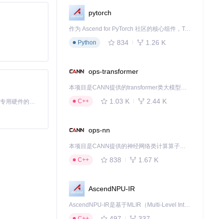
pytorch
作为 Ascend for PyTorch 社区的核心组件，TorchNPU 是昇腾专为 PyTorch 打造的深度学习适配插件，使 PyTorch 框架能够直接调用昇腾 NPU，为开发者提供昇腾 AI 处理器的超强算力。
834
1.26 K
Python
ops-transformer
本项目是CANN提供的transformer类大模型算子库，实现网络在NPU上加速计算。
1.03 K
2.44 K
C++
基于Python的Xiaozhi AI，适用于想要完整Xiaozhi体验而无需拥有专用硬件的用户。
作效率，专注于更
ops-nn
本项目是CANN提供的神经网络类计算算子库，实现网络在NPU上加速计算。
838
1.67 K
C++
AscendNPU-IR
AscendNPU-IR是基于MLIR（Multi-Level Intermediate Representation）构建的，面向昇腾亲和算子编译时使用的中间表示，提供昇腾完备表达能力，通过编译优化提升昇腾AI处理器计算效率，支持通过生态框架使能昇腾AI处理器与深度调优
497
337
C++