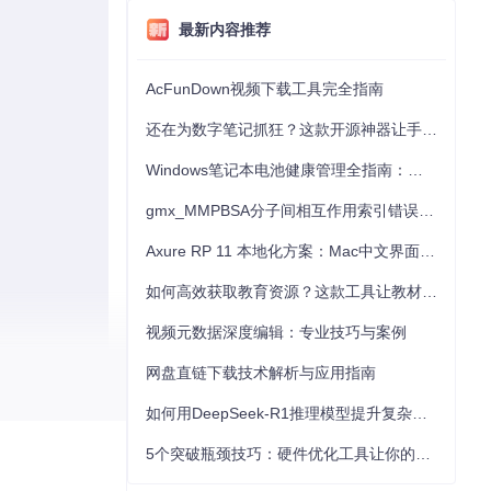
最新内容推荐
AcFunDown视频下载工具完全指南
还在为数字笔记抓狂？这款开源神器让手写批注效率提升300%
Windows笔记本电池健康管理全指南：从根源解决电池损耗问题
gmx_MMPBSA分子间相互作用索引错误的深度诊断与解决
Axure RP 11 本地化方案：Mac中文界面优化与原型设计工具汉化全指南
如何高效获取教育资源？这款工具让教材下载效率提升80%
视频元数据深度编辑：专业技巧与案例
网盘直链下载技术解析与应用指南
如何用DeepSeek-R1推理模型提升复杂任务解决能力：完整指南
5个突破瓶颈技巧：硬件优化工具让你的电脑性能提升30%