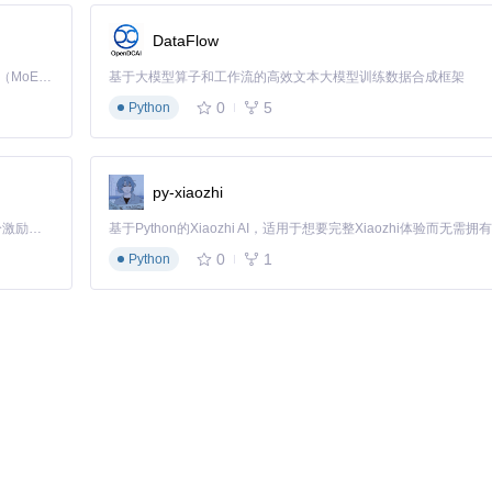
DataFlow
Kimi K3 是Kimi能力最强的模型：这是一个拥有 2.8 万亿参数的混合专家（MoE）模型，具备原生视觉理解能力，并支持 100 万 token 的上下文窗口。
基于大模型算子和工作流的高效文本大模型训练数据合成框架
0
5
Python
于项目根目录下。
py-xiaozhi
「源启盛夏」暑期校园开发者成长计划旨在激活校园开源力量，通过积分激励、认证扶持、资源倾斜等形式，引导高校组织和开发者完成「入驻 — 建项目 — 做贡献 — 获认证 — 得资源」的完整闭环。无论你是想带领社团入驻平台的组织者，还是希望用代码贡献证明自己的开发者，都能在这里找到属于你的成长路径。
0
1
Python
者值得尝试的利器。无论你是新手还是经验丰富的开发者，都可以利用它提高工