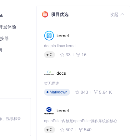
项目优选
收起
nk
ct开发体验
kernel
转换器
deepin linux kernel
南
33
16
C
docs
的git更改，因
应直接编辑或重
暂无描述
843
5.64 K
Markdown
kernel
MiniMax H3 是一个通用的全模态生成系统。它支持对由文本、图像、视频和音频组成的多模态上下文进行统一理解，并能生成分辨率高达 2K、时长可达 15 秒的带原生立体声音频的视频。得益于面向任务泛化的系统设计，H3 在预训练阶段就已具备广泛的多模态上下文理解与生成能力，能够出色地执行复杂的多模态指令。
openEuler内核是openEuler操作系统的核心，既是系统性能与稳定性的基石，也是连接处理器、设备与服务的桥梁。
507
540
C