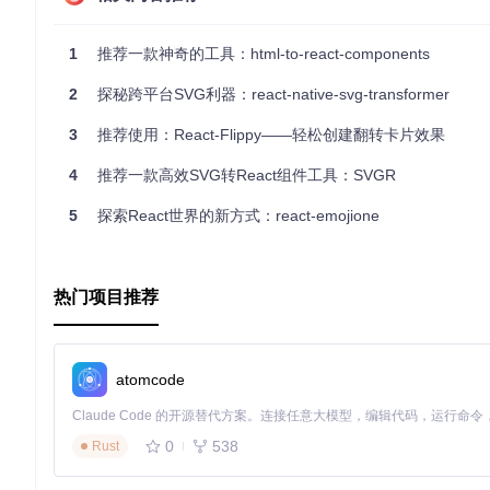
Medium博客文章
- Appfairy的介绍及其背后的理念。
1
推荐一款神奇的工具：html-to-react-components
YouTube视频
- 我们通过一个实际示例演示了如何使用Appfair
示例应用程序
- 一个简单的Appfairy应用示例。
2
探秘跨平台SVG利器：react-native-svg-transformer
文档
3
推荐使用：React-Flippy——轻松创建翻转卡片效果
安装Appfairy就像安装其他npm包一样：
4
推荐一款高效SVG转React组件工具：SVGR
5
探索React世界的新方式：react-emojione
之后，将Webflow项目导出为zip文件解压到项目根目录下的
.app
为Appfairy会利用git进行版本控制。运行后，你会看到一个新的g
热门项目推荐
写。
提交的内容包括：
atomcode
public
- 应该由你的应用服务器服务的公共资产。
images
fonts
0
538
Rust
css