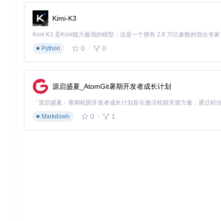
src
Kimi-K3
scripts
- 应该导入到index.js的脚本
styles
- 应该导入到index.js的CSS
views
- 包含ConsultFormView等视图文件
0
0
Python
配置可以通过名为
af_config.js
的配置文件控制，该文件应位
许可证
源启盛夏_AtomGit暑期开发者成长计划
Appfairy遵循MIT许可证，完全免费且开源。
0
1
Markdown
总之，Appfairy简化了设计到代码的流程，是React开发
重要的业务逻辑开发。立即加入，体验自动化带来的便捷吧！