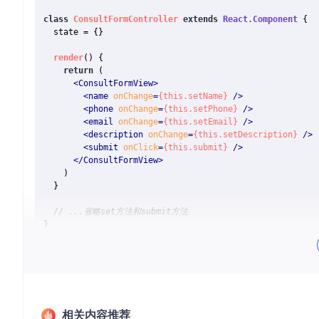
class
ConsultFormController
extends
React.Component
 {

  state = {}

render
(
) {

return
 (

<
ConsultFormView
>
<
name
onChange
=
{this.setName}
 />
<
phone
onChange
=
{this.setPhone}
 />
<
email
onChange
=
{this.setEmail}
 />
<
description
onChange
=
{this.setDescription}
 />
<
submit
onClick
=
{this.submit}
 />
</
ConsultFormView
>
    )

  }

// ...省略set方法和submit方法
如此，你可以自由地修改视图，无需担心重新绑定事件。
学习资源
想要深入了解Appfairy？这里有详细的信息源：
相关内容推荐