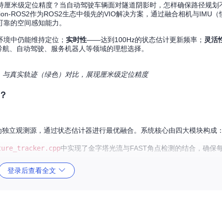
保持厘米级定位精度？当自动驾驶车辆面对隧道阴影时，怎样确保路径规划
ion-ROS2作为ROS2生态中领先的VIO解决方案，通过融合相机与IMU
可靠的空间感知能力。
环境中仍能维持定位；
实时性
——达到100Hz的状态估计更新频率；
灵活
导航、自动驾驶、服务机器人等领域的理想选择。
迹（橙色）与真实轨迹（绿色）对比，展现厘米级定位精度
？
为独立观测源，通过状态估计器进行最优融合。系统核心由四大模块构成
ture_tracker.cpp
中实现了金字塔光流与FAST角点检测的结合，确保
模型，解决尺度不确定性问题，初始化时间通常小于3秒
登录后查看全文
技术，在
estimator.cpp
中实现了基于边缘化的状态估计，保持窗口大小在
ph.cpp
中完成位姿图优化，修正累积漂移