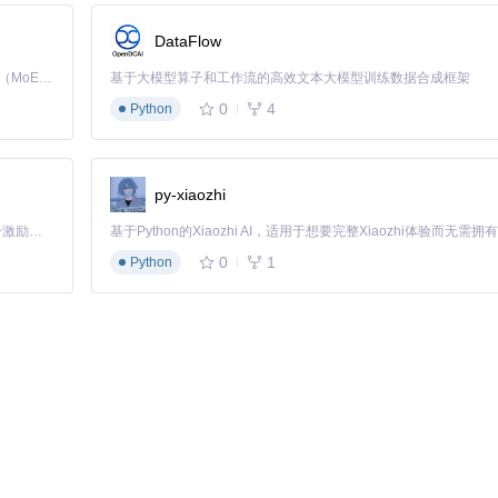
DataFlow
Kimi K3 是Kimi能力最强的模型：这是一个拥有 2.8 万亿参数的混合专家（MoE）模型，具备原生视觉理解能力，并支持 100 万 token 的上下文窗口。
基于大模型算子和工作流的高效文本大模型训练数据合成框架
0
4
Python
beigen3-dev
重新安装
(OpenCV 4 REQUIRED)
为实际版本
适用场景
py-xiaozhi
（室外）
特征丰富环境降低数值减少计算量
「源启盛夏」暑期校园开发者成长计划旨在激活校园开源力量，通过积分激励、认证扶持、资源倾斜等形式，引导高校组织和开发者完成「入驻 — 建项目 — 做贡献 — 获认证 — 得资源」的完整闭环。无论你是想带领社团入驻平台的组织者，还是希望用代码贡献证明自己的开发者，都能在这里找到属于你的成长路径。
确保与IMU驱动输出匹配
0
1
Python
0（精度优先）
无人机建议12，自动驾驶建议15
）
城市峡谷环境建议开启
硬件组合方案：
配置文件路径
典
0.5
g/euroc/euroc_mono_imu_config.yaml
0.3
g/realsense_d435i/realsense_stereo_imu_config.yaml