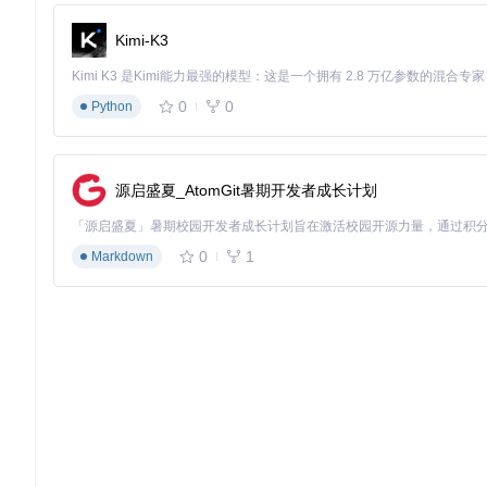
cd
 VINS-Fusion-ROS2

Kimi-K3
常见编译错误解决方案：
0
0
Python
Eigen版本冲突
：删除系统默认Eigen，通过
apt install li
OpenCV版本问题
：修改
CMakeLists.txt
中
find_package
性能调优参数表：释放系统潜力
参数类别
关键参数
优化建议
源启盛夏_AtomGit暑期开发者成长计划
特征跟踪
200-300（室内）/ 300-500
max_cnt
IMU配置
根据硬件修改话题名称
imu_topic
0
1
Markdown
优化窗口
10-15（实时性优先）/ 15-2
window_size
回环检测
true（长距离）/ false（短距离
loop_closure
传感器配置矩阵：选择你的最佳组合
VINS-Fusion-ROS2支持多种传感器配置，以下是经过验证的
配置类型
硬件要求
单目+IMU
任意单目相机+6轴IMU
confi
双目+IMU
双目相机（基线10-100mm）+6轴IMU
confi