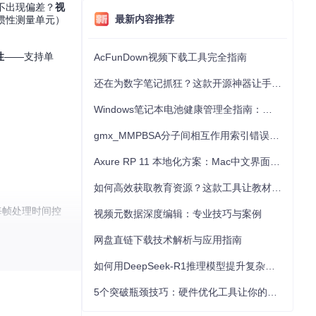
不出现偏差？
视
最新内容推荐
（惯性测量单元）
性
——支持单
AcFunDown视频下载工具完全指南
还在为数字笔记抓狂？这款开源神器让手写批注效率提升300%
Windows笔记本电池健康管理全指南：从根源解决电池损耗问题
gmx_MMPBSA分子间相互作用索引错误的深度诊断与解决
Axure RP 11 本地化方案：Mac中文界面优化与原型设计工具汉化全指南
：
如何高效获取教育资源？这款工具让教材下载效率提升80%
每帧处理时间控
视频元数据深度编辑：专业技巧与案例
网盘直链下载技术解析与应用指南
10-15帧动态
如何用DeepSeek-R1推理模型提升复杂任务解决能力：完整指南
5个突破瓶颈技巧：硬件优化工具让你的电脑性能提升30%