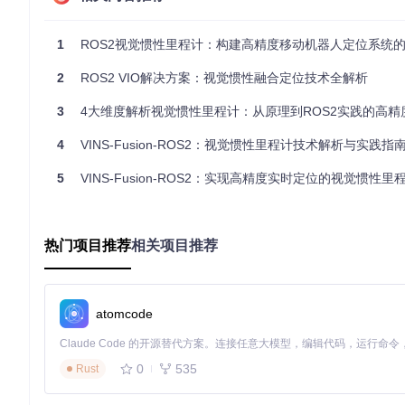
IMU预积分技术
是系统的核心创新点之一。传统IMU积分易受噪声累积影
积分方法，将IMU测量值在时间窗口内预积分，既减少计算量又
1
ROS2视觉惯性里程计：构建高精度移动机器人定位系统
另一个技术亮点是
多相机外参标定
。系统在
CameraCalibratio
计。通过
calibrationdata
目录下的棋盘格图像集（如left-000
2
ROS2 VIO解决方案：视觉惯性融合定位技术全解析
实战指南：ROS2环境下的部署与优化
3
4大维度解析视觉惯性里程计：从原理到ROS2实践的高精
环境搭建：从源码到运行的全流程
4
VINS-Fusion-ROS2：视觉惯性里程计技术解析与实践指
在开始部署前，请先验证ROS2环境：
5
VINS-Fusion-ROS2：实现高精度实时定位的视觉惯性里程
ros2 --version  
# 需显示Foxy或更高版本
echo
$ROS_DISTRO
# 应输出foxy或humble
热门项目推荐
相关项目推荐
若缺少依赖，执行以下命令安装：
sudo
 apt install ros-
$ROS_DISTRO
-cv-bridge ros-
$ROS_DIS
atomcode
项目获取与编译：
0
535
Rust
git 
clone