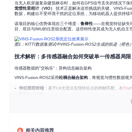
当无人机穿越复杂建筑峡谷时，如何在GPS信号丢失的情况下
觉惯性里程计（VIO）
技术正是解决这些挑战的关键。VINS-Fus
数据，构建出不受环境干扰的定位系统，为移动机器人提供持续
该项目的核心优势体现在三个维度：
鲁棒性
——在视觉特征缺失
目、双目与IMU的任意组合配置。这些特性使其成为无人机自主
图1：KITTI数据集测试中VINS-Fusion-ROS2生成的轨
技术解析：多传感器融合如何突破单一传感器局限
传感器数据的"交响乐"：异构信息融合架构
VINS-Fusion-ROS2采用
松耦合融合架构
，将视觉与惯性数据视
特征跟踪前端
：基于LK光流法实现特征点的跨帧匹配，在
fea
制在5ms以内
初始化模块
：通过
initial_sfm.cpp
完成单目初始化为双目
非线性优化后端
：采用
滑动窗口BA（Bundle Adjustment）
平衡
回环检测
：通过DBoW2词袋模型实现闭环检测，在
pose_gra
关键技术突破：从理论到工程实现
相关内容推荐