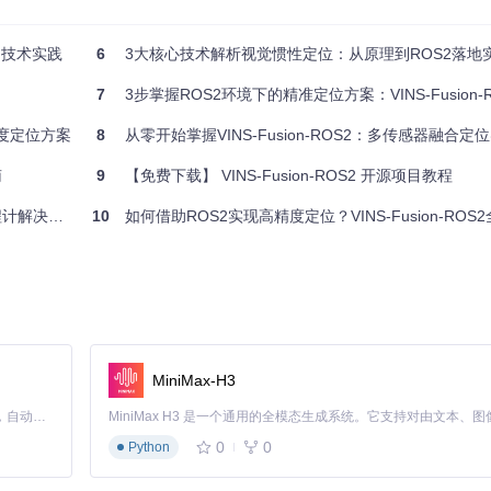
响，而VINS-Fusion-ROS2在
integration_base.h
中实现了基
提高抗噪声能力。实验数据显示，该方法相比传统欧拉积分，定位误差降低
的技术实践
6
3大核心技术解析视觉惯性定位：从原理到ROS2落地
n.h
中实现了基于张氏标定法的相机内参标定，以及利用手眼标定原理的IM
0.png至left-0084.png），用户可快速完成传感器标定，标定精度可达0.
7
3步掌握ROS2环境下的精准定位方案：VINS-Fusion-ROS2多传
度定位方案
8
从零开始掌握VINS-Fusion-ROS2：多传感器融合定
南
9
【免费下载】 VINS-Fusion-ROS2 开源项目教程
计解决方案
10
如何借助ROS2实现高精度定位？VINS-Fusion-ROS
TRO
MiniMax-H3
Claude Code 的开源替代方案。连接任意大模型，编辑代码，运行命令，自动验证 — 全自动执行。用 Rust 构建，极致性能。 ｜ An open-source alternative to Claude Code. Connect any LLM, edit code, run commands, and verify changes — autonomously. Built in Rust for speed. Get Started
0
0
Python