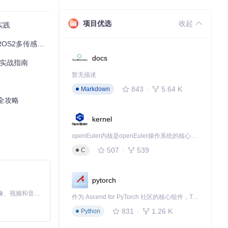
于中值积分的预
23%。
项目优选
收起
实践
U-相机外参估
1像素。
感器融合实践指南
docs
位实战指南
暂无描述
843
5.64 K
Markdown
2全攻略
kernel
openEuler内核是openEuler操作系统的核心，既是系统性能与稳定性的基石，也是连接处理器、设备与服务的桥梁。
507
539
C
pytorch
MiniMax H3 是一个通用的全模态生成系统。它支持对由文本、图像、视频和音频组成的多模态上下文进行统一理解，并能生成分辨率高达 2K、时长可达 15 秒的带原生立体声音频的视频。得益于面向任务泛化的系统设计，H3 在预训练阶段就已具备广泛的多模态上下文理解与生成能力，能够出色地执行复杂的多模态指令。
作为 Ascend for PyTorch 社区的核心组件，TorchNPU 是昇腾专为 PyTorch 打造的深度学习适配插件，使 PyTorch 框架能够直接调用昇腾 NPU，为开发者提供昇腾 AI 处理器的超强算力。
831
1.26 K
Python