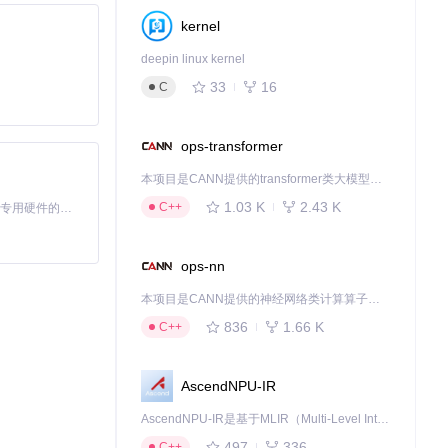
kernel
deepin linux kernel
33
16
C
ops-transformer
本项目是CANN提供的transformer类大模型算子库，实现网络在NPU上加速计算。
1.03 K
2.43 K
C++
基于Python的Xiaozhi AI，适用于想要完整Xiaozhi体验而无需拥有专用硬件的用户。
ops-nn
本项目是CANN提供的神经网络类计算算子库，实现网络在NPU上加速计算。
836
1.66 K
C++
型定位精度
AscendNPU-IR
-1.5%轨迹长度
AscendNPU-IR是基于MLIR（Multi-Level Intermediate Representation）构建的，面向昇腾亲和算子编译时使用的中间表示，提供昇腾完备表达能力，通过编译优化提升昇腾AI处理器计算效率，支持通过生态框架使能昇腾AI处理器与深度调优
-0.8%轨迹长度
497
336
C++