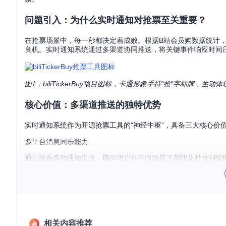
问题引入：为什么实时通知对抢票至关重要？
在抢票场景中，每一秒都决定着成败。根据B站会员购数据统计，
良机。实时通知系统通过多渠道协同推送，将关键事件响应时间
图1：biliTickerBuy项目图标，卡通形象手持"抢"字标牌，生
核心价值：多渠道推送的独特优势
实时通知系统作为开源抢票工具的"神经中枢"，具备三大核心价
多平台消息同步能力
通过整合多种通知渠道，确保用户在不同场景下都能及时收到提醒
弹性容错机制
当某一渠道失效时（如网络波动导致PushPlus接口超时），系
可定制通知策略
相关内容推荐
用户可根据场景需求调整通知频率、内容模板和优先级，实现"重