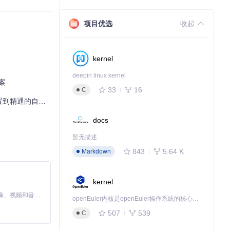
项目优选
收起
设计使系统能轻松集
kernel
deepin linux kernel
案
33
16
C
自动化脚本指南
docs
暂无描述
843
5.64 K
Markdown
kernel
MiniMax H3 是一个通用的全模态生成系统。它支持对由文本、图像、视频和音频组成的多模态上下文进行统一理解，并能生成分辨率高达 2K、时长可达 15 秒的带原生立体声音频的视频。得益于面向任务泛化的系统设计，H3 在预训练阶段就已具备广泛的多模态上下文理解与生成能力，能够出色地执行复杂的多模态指令。
openEuler内核是openEuler操作系统的核心，既是系统性能与稳定性的基石，也是连接处理器、设备与服务的桥梁。
507
539
C