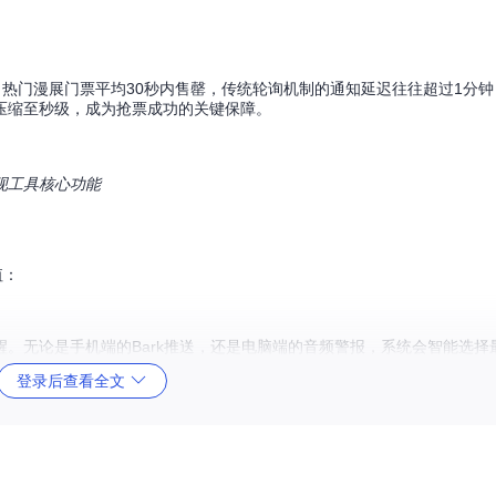
热门漫展门票平均30秒内售罄，传统轮询机制的通知延迟往往超过1分
压缩至秒级，成为抢票成功的关键保障。
动体现工具核心功能
值：
。无论是手机端的Bark推送，还是电脑端的音频警报，系统会智能选择
登录后查看全文
统会自动切换至备用渠道，保障通知送达率达99.9%以上。
要事件即时推送，常规状态定时汇总"的智能通知管理。