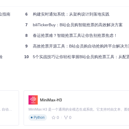
位指南
6
构建实时通知系统：从架构设计到落地实践
7
biliTickerBuy：B站会员购智能抢票的高效解决方案
通过NotifierBase基类定义统一接口，各渠道实现类负责具体推送逻辑。这种
8
春运抢票难？智能抢票工具让你告别抢票焦虑！
9
高效抢票开源工具：B站会员购自动抢购跨平台解决方
：
验
10
5个实战技巧让你轻松掌握B站会员购抢票工具：从配置到精通的


tifierBase
):

MiniMax-H3
Claude Code 的开源替代方案。连接任意大模型，编辑代码，运行命令，自动验证 — 全自动执行。用 Rust 构建，极致性能。 ｜ An open-source alternative to Claude Code. Connect any LLM, edit code, run commands, and verify changes — autonomously. Built in Rust for speed. Get Started
0
0
Python