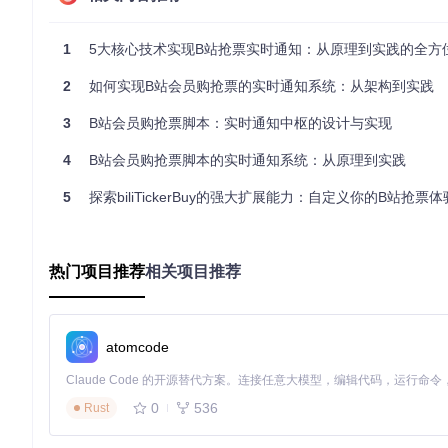
实现原理：通知系统的技术架构
1
5大核心技术实现B站抢票实时通知：从原理到实践的全方
核心模块设计
2
如何实现B站会员购抢票的实时通知系统：从架构到实践
通知核心模块：[util/Notifier.py]采用抽象工厂模式设计，
3
B站会员购抢票脚本：实时通知中枢的设计与实现
成新的通知渠道，同时保持代码一致性。
关键实现代码
4
B站会员购抢票脚本的实时通知系统：从原理到实践
以下是通知管理器的核心代码，展示了如何实现多渠道协同推送
5
探索biliTickerBuy的强大扩展能力：自定义你的B站抢票体
class
NotifierManager
:

def
__init__
(
self
):

热门项目推荐
相关项目推荐
self
.notifier_dict: 
dict
[
str
, NotifierBase] = {}
def
register_notifier
(
self, name: 
str
, notifier: No
"""注册推送器到管理器中"""
atomcode
self
.notifier_dict[name] = notifier

def
start_all
(
self
):

"""启动所有已注册的通知器"""
0
536
Rust
for
 notifier 
in
self
.notifier_dict.values():

            notifier.start()
