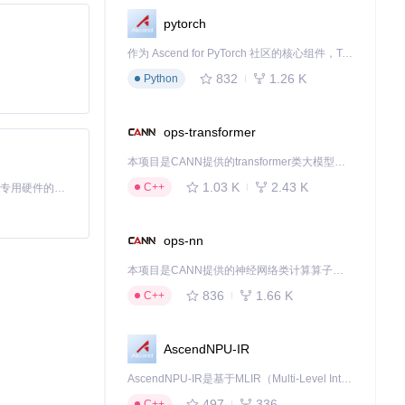
pytorch
作为 Ascend for PyTorch 社区的核心组件，TorchNPU 是昇腾专为 PyTorch 打造的深度学习适配插件，使 PyTorch 框架能够直接调用昇腾 NPU，为开发者提供昇腾 AI 处理器的超强算力。
832
1.26 K
Python
ops-transformer
本项目是CANN提供的transformer类大模型算子库，实现网络在NPU上加速计算。
1.03 K
2.43 K
C++
基于Python的Xiaozhi AI，适用于想要完整Xiaozhi体验而无需拥有专用硬件的用户。
ops-nn
本项目是CANN提供的神经网络类计算算子库，实现网络在NPU上加速计算。
836
1.66 K
C++
AscendNPU-IR
AscendNPU-IR是基于MLIR（Multi-Level Intermediate Representation）构建的，面向昇腾亲和算子编译时使用的中间表示，提供昇腾完备表达能力，通过编译优化提升昇腾AI处理器计算效率，支持通过生态框架使能昇腾AI处理器与深度调优
497
336
C++