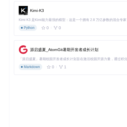
    @staticmethod
Kimi-K3
def
create_from_config
(
config: NotifierConfig, titl
"""根据配置动态创建通知管理器"""
        manager = NotifierManager()

# 按优先级注册各通知渠道
0
0
Python
if
 config.serverchan_key:

            manager.register_notifier(
"ServerChan"
, Ser
if
 config.pushplus_token:

            manager.register_notifier(
"PushPlus"
, PushP
源启盛夏_AtomGit暑期开发者成长计划
# 其他渠道注册逻辑...
return
0
1
Markdown
实战指南：通知配置全攻略
通知渠道对比与选择
通知渠道
优势
适用场景
配置难度
Server酱
微信直达
日常通知
★☆☆☆☆
★
多平台支持
重要提醒
★★☆☆☆
★
PushPlus
iOS专属
即时警报
★☆☆☆☆
★
Bark
自建服务
隐私敏感场景
★★★☆☆
★
Ntfy