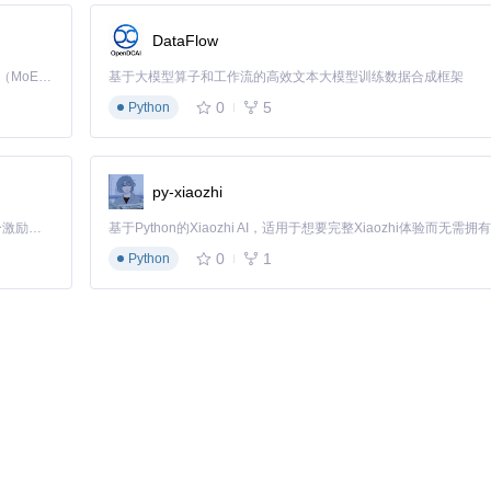
DataFlow
e: 
str
, content: 
str
) -> 
'NotifierManager'
:

Kimi K3 是Kimi能力最强的模型：这是一个拥有 2.8 万亿参数的混合专家（MoE）模型，具备原生视觉理解能力，并支持 100 万 token 的上下文窗口。
基于大模型算子和工作流的高效文本大模型训练数据合成框架
0
5
Python
verChanTurboNotifier(...))

lusNotifier(...))

py-xiaozhi
「源启盛夏」暑期校园开发者成长计划旨在激活校园开源力量，通过积分激励、认证扶持、资源倾斜等形式，引导高校组织和开发者完成「入驻 — 建项目 — 做贡献 — 获认证 — 得资源」的完整闭环。无论你是想带领社团入驻平台的组织者，还是希望用代码贡献证明自己的开发者，都能在这里找到属于你的成长路径。
0
1
Python
稳定性
★★★☆
★★★☆
★★★★
★★☆☆