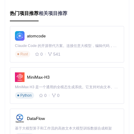
瞄准决策计算
：系统根据目标位置与当前准星位置的偏差，结
热门项目推荐
相关项目推荐
合预配置的瞄准速度、平滑系数等参数，计算出最优鼠标移动
路径，如同战场上的指挥官下达精确的瞄准指令。
独立控制执行
：通过底层鼠标驱动模拟真实鼠标移动，确保瞄
准操作平滑自然，避免被游戏反作弊系统检测。这一过程独立
atomcode
于游戏进程，确保即使在高负载情况下也能稳定运行。
Claude Code 的开源替代方案。连接任意大模型，编辑代码，运行命令，自动验证 — 全自动执行。用 Rust 构建，极致性能。 ｜ An open-source alternative to Claude Code. Connect any LLM, edit code, run commands, and verify changes — autonomously. Built in Rust for speed. Get Started
多进程架构是系统性能的关键保障：UI界面、视频处理、鼠标
0
541
Rust
控制、日志记录等功能模块独立运行，互不干扰，既保证了操
作响应速度，又提高了系统稳定性。
🎮 场景化应用：不同游戏类型的适配策略
MiniMax-H3
AI瞄准系统并非"一刀切"的解决方案，针对不同游戏类型需要
MiniMax H3 是一个通用的全模态生成系统。它支持对由文本、图像、视频和音频组成的多模态上下文进行统一理解，并能生成分辨率高达 2K、时长可达 15 秒的带原生立体声音频的视频。得益于面向任务泛化的系统设计，H3 在预训练阶段就已具备广泛的多模态上下文理解与生成能力，能够出色地执行复杂的多模态指令。
采用差异化的配置策略。以下是主流射击游戏类型的场景适配
0
0
Python
指南：
战术竞技类游戏（如Apex Legends、PUBG）
这类游戏的特点是视野开阔、目标移动灵活、交火距离变化
DataFlow
大。推荐配置：
基于大模型算子和工作流的高效文本大模型训练数据合成框架
参数
推荐值
配置理由