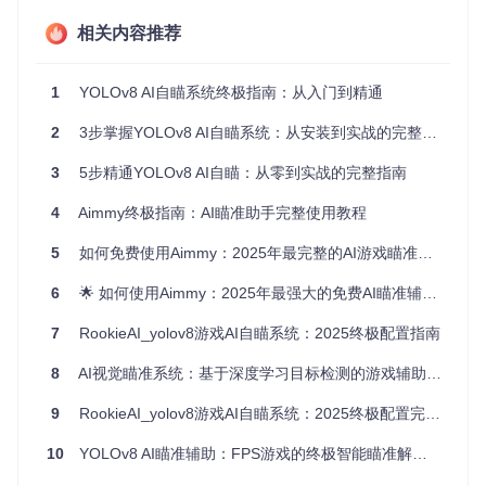
提供丰富的参数调节选项，实现"千人千面"的瞄准体验定制。
相关内容推荐
无论是竞技类射击游戏还是战术类射击游戏，该系统都能显著
提升瞄准效率，让玩家更专注于战术决策与团队配合，而非机
械的瞄准操作。
1
YOLOv8 AI自瞄系统终极指南：从入门到精通
🧠 技术解析：YOLOv8如何让电脑"看懂"游戏画
2
3步掌握YOLOv8 AI自瞄系统：从安装到实战的完整教程
面
3
5步精通YOLOv8 AI自瞄：从零到实战的完整指南
理解AI瞄准系统的工作原理，能帮助我们更好地配置和使用这
4
Aimmy终极指南：AI瞄准助手完整使用教程
款工具。YOLOv8作为当前最先进的目标检测算法之一，其工
作机制可以类比为游戏中的"智能雷达系统"：
5
如何免费使用Aimmy：2025年最完整的AI游戏瞄准辅助工具指南
实时画面捕捉
：系统通过高效截图技术（如mss或DXGI）获取
6
🌟 如何使用Aimmy：2025年最强大的免费AI瞄准辅助工具，让游戏体验焕然一新！
游戏画面，相当于雷达持续扫描战场环境。这一过程每秒可完
成60-120次，确保画面信息无延迟传递。
7
RookieAI_yolov8游戏AI自瞄系统：2025终极配置指南
目标特征提取
：YOLOv8模型如同经验丰富的侦察兵，能从复
8
AI视觉瞄准系统：基于深度学习目标检测的游戏辅助技术
杂背景中快速识别敌人特征。它将图像分割成网格，每个网格
负责检测特定区域的目标，通过预先训练的特征库判断是否为
9
RookieAI_yolov8游戏AI自瞄系统：2025终极配置完全指南
敌人及其关键部位。
10
YOLOv8 AI瞄准辅助：FPS游戏的终极智能瞄准解决方案