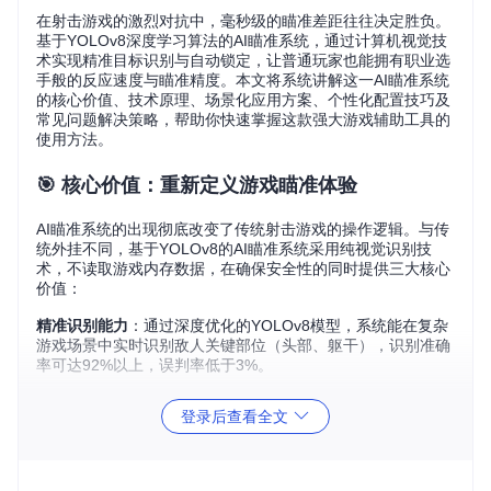
在射击游戏的激烈对抗中，毫秒级的瞄准差距往往决定胜负。
基于YOLOv8深度学习算法的AI瞄准系统，通过计算机视觉技
术实现精准目标识别与自动锁定，让普通玩家也能拥有职业选
手般的反应速度与瞄准精度。本文将系统讲解这一AI瞄准系统
的核心价值、技术原理、场景化应用方案、个性化配置技巧及
常见问题解决策略，帮助你快速掌握这款强大游戏辅助工具的
使用方法。
🎯 核心价值：重新定义游戏瞄准体验
AI瞄准系统的出现彻底改变了传统射击游戏的操作逻辑。与传
统外挂不同，基于YOLOv8的AI瞄准系统采用纯视觉识别技
术，不读取游戏内存数据，在确保安全性的同时提供三大核心
价值：
精准识别能力
：通过深度优化的YOLOv8模型，系统能在复杂
游戏场景中实时识别敌人关键部位（头部、躯干），识别准确
率可达92%以上，误判率低于3%。
毫秒级响应速度
：采用多进程架构设计，将目标检测与鼠标控
登录后查看全文
制分离处理，确保瞄准响应延迟控制在15ms以内，远低于人
类平均反应时间（200-300ms）。
个性化适配方案
：针对不同游戏类型、硬件配置和操作习惯，