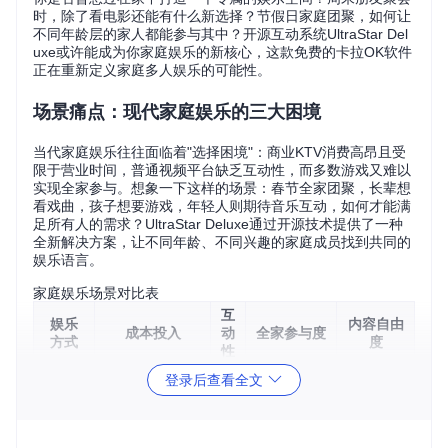
时，除了看电影还能有什么新选择？节假日家庭团聚，如何让
不同年龄层的家人都能参与其中？开源互动系统UltraStar Del
uxe或许能成为你家庭娱乐的新核心，这款免费的卡拉OK软件
正在重新定义家庭多人娱乐的可能性。
场景痛点：现代家庭娱乐的三大困境
当代家庭娱乐往往面临着"选择困境"：商业KTV消费高昂且受
限于营业时间，普通视频平台缺乏互动性，而多数游戏又难以
实现全家参与。想象一下这样的场景：春节全家团聚，长辈想
看戏曲，孩子想要游戏，年轻人则期待音乐互动，如何才能满
足所有人的需求？UltraStar Deluxe通过开源技术提供了一种
全新解决方案，让不同年龄、不同兴趣的家庭成员找到共同的
娱乐语言。
家庭娱乐场景对比表
互
娱乐
内容自由
成本投入
动
全家参与度
方式
度
性
登录后查看全文
中等（受限
低（依赖
高（人均80-15
商业K
高
于场地和人
曲库更
0元/小时）
TV
数）
新）
中（平台