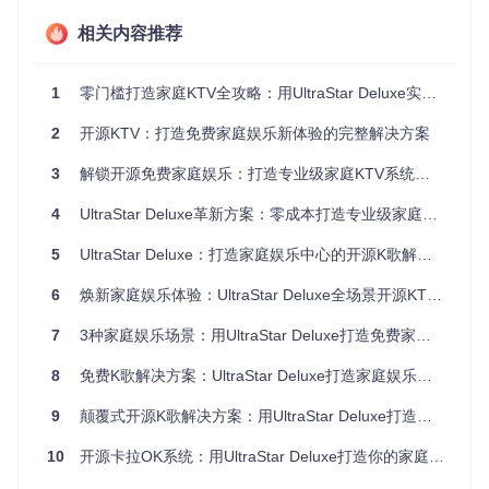
视频
中（会员费15-
低（多为被
低
限制内
平台
30元/月）
动观看）
相关内容推荐
容）
中高（主机+游
低（受限
传统
低（多为2
戏约2000-500
高
于游戏设
1
零门槛打造家庭KTV全攻略：用UltraStar Deluxe实现专业K歌自由
游戏
人对战）
0元）
计）
2
开源KTV：打造免费家庭娱乐新体验的完整解决方案
高（支持6
极高（开
UltraS
极低（仅需电
极
人同时参
源可扩
tar De
脑和麦克风）
高
3
解锁开源免费家庭娱乐：打造专业级家庭KTV系统完全指南
luxe
与）
展）
4
UltraStar Deluxe革新方案：零成本打造专业级家庭KTV系统
解决方案：开源互动系统的优势
5
UltraStar Deluxe：打造家庭娱乐中心的开源K歌解决方案
UltraStar Deluxe作为一款开源KTV解决方案，最大的魅力在
于其高度的自定义性和零成本特性。通过简单的设备组合，你
6
焕新家庭娱乐体验：UltraStar Deluxe全场景开源KTV解决方案
就能将普通客厅转变为多功能娱乐中心：普通电脑或笔记本作
为主机，电视或投影仪作为显示设备，再搭配1-6个普通麦克
7
3种家庭娱乐场景：用UltraStar Deluxe打造免费家庭KTV解决方案
风，总成本可控制在千元以内，远低于商业KTV的单次消费。
8
免费K歌解决方案：UltraStar Deluxe打造家庭娱乐新体验
9
颠覆式开源K歌解决方案：用UltraStar Deluxe打造家庭娱乐新体验
这款系统支持Windows、Linux和macOS三大主流操作系统，
意味着无论你家现有的设备是什么品牌，都能轻松搭建。更重
10
开源卡拉OK系统：用UltraStar Deluxe打造你的家庭娱乐中心
要的是，作为开源项目，它的功能持续由全球开发者共同改
进，每月都有新的主题、音效和功能更新，让你的家庭娱乐体