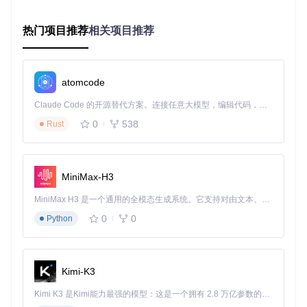
验不断升级。
热门项目推荐
相关项目推荐
深度体验：三大场景的沉浸式娱乐
小户型的精致娱乐角落
atomcode
对于空间有限的都市公寓，Modern主题的蓝色渐变背景能营
造出开阔感，其简洁设计让小空间显得更宽敞。将显示器安装
Claude Code 的开源替代方案。连接任意大模型，编辑代码，运行命令，自动验证 — 全自动执行。用 Rust 构建，极致性能。 ｜ An open-source alternative to Claude Code. Connect any LLM, edit code, run commands, and verify changes — autonomously. Built in Rust for speed. Get Started
在客厅角落，搭配一个桌面麦克风支架，就能打造一个不占空
0
538
间的K歌角落。想象在下雨的周末，窝在沙发上，与伴侣一起
Rust
演唱经典情歌，蓝色背景配合柔和灯光，营造出温馨浪漫的氛
围。
MiniMax-H3
节日家庭聚会的欢乐舞台
MiniMax H3 是一个通用的全模态生成系统。它支持对由文本、图像、视频和音频组成的多模态上下文进行统一理解，并能生成分辨率高达 2K、时长可达 15 秒的带原生立体声音频的视频。得益于面向任务泛化的系统设计，H3 在预训练阶段就已具备广泛的多模态上下文理解与生成能力，能够出色地执行复杂的多模态指令。
春节或中秋等传统节日，家庭聚会需要更强的互动性。UltraSt
0
0
Python
ar Deluxe的派对模式支持6人同时参与，可设置团队对战或个
人竞技。孩子们可以组成"少年队"，与爸爸妈妈的"长辈队"进
行歌唱比赛，系统会实时显示评分，增加竞争乐趣。冬季主题
的冰晶背景配合节日装饰，让家庭聚会更具仪式感。
Kimi-K3
Kimi K3 是Kimi能力最强的模型：这是一个拥有 2.8 万亿参数的混合专家（MoE）模型，具备原生视觉理解能力，并支持 100 万 token 的上下文窗口。