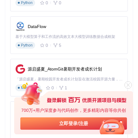
户外派对的音乐狂欢
0
0
Python
夏季的庭院或阳台也能变身户外KTV。将笔记本连接到便携投
影仪，选择夏季花朵主题背景，配上户外音响，就能在星空下
举办一场音乐派对。系统支持自定义歌单功能，你可以提前准
DataFlow
备适合户外氛围的歌曲列表，从经典老歌到流行金曲，满足不
同年龄段的音乐喜好。
基于大模型算子和工作流的高效文本大模型训练数据合成框架
0
5
Python
拓展技巧：从新手到家庭娱乐专家
快速启动指南
源启盛夏_AtomGit暑期开发者成长计划
搭建你的家庭KTV系统只需三个简单步骤：
「源启盛夏」暑期校园开发者成长计划旨在激活校园开源力量，通过积分激励、认证扶持、资源倾斜等形式，引导高校组织和开发者完成「入驻 — 建项目 — 做贡献 — 获认证 — 得资源」的完整闭环。无论你是想带领社团入驻平台的组织者，还是希望用代码贡献证明自己的开发者，都能在这里找到属于你的成长路径。
获取项目代码
0
1
Markdown
git 
clone
根据操作系统选择启动方式
700万+用户深度参与代码创作，更多精彩内容等你共创
py-xiaozhi
Windows用户：编译后运行可执行文件
Linux用户：执行dists/linux/launch.sh脚本
基于Python的Xiaozhi AI，适用于想要完整Xiaozhi体验而无需拥有专用硬件的用户。
立即登录/注册
macOS用户：通过src/macosx/Info.plist配置运行
0
1
Python