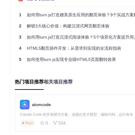
<
div
id
=
"magazine"
>
<
div
class
=
"page"
>
第1页内容
</
div
>
<
div
class
=
"page"
>
第2页内容
</
div
>
1
如何用turn.js打造媲美原生应用的翻页体验？9个实战方案
<!-- 更多页面 -->
</
div
>
2
解锁3大核心价值：构建沉浸式网页翻页体验
3
如何用turn.js打造沉浸式阅读体验？5个场景化方案提升
初始化时需指定容器尺寸和基本配置：
4
HTML5翻页插件开发：从需求到实现的全流程指南
$(
'#magazine'
).
turn
({

width
: 
800
,

5
如何使用turn.js实现专业级HTML5页面翻转效果
height
: 
600
,

display
: 
'double'
// 双页模式
2.2 翻转动画的物理引擎
热门项目推荐
相关项目推荐
内部实现了基于贝塞尔曲线的缓动函数，模拟纸张翻转时的加速
关键参数包括：
atomcode
acceleration
: 启用硬件加速（默认true）
gradients
: 启用翻页时的渐变阴影（默认true）
duration
: 翻转动画时长（默认600ms）
0
534
Rust
2.3 触摸事件处理机制
针对移动设备优化的触摸识别系统，能够区分滑动方向、速度和