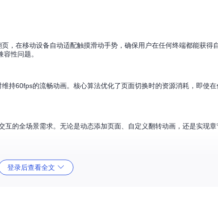
拖拽翻页，在移动设备自动适配触摸滑动手势，确保用户在任何终端都能获得
的兼容性问题。
同时维持60fps的流畅动画。核心算法优化了页面切换时的资源消耗，即使
杂交互的全场景需求。无论是动态添加页面、自定义翻转动画，还是实现章
登录后查看全文
3的
transform
属性实现3D空间中的页面折叠效果。核心HTML结构需遵