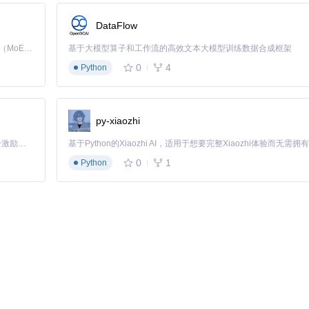
DataFlow
Kimi K3 是Kimi能力最强的模型：这是一个拥有 2.8 万亿参数的混合专家（MoE）模型，具备原生视觉理解能力，并支持 100 万 token 的上下文窗口。
基于大模型算子和工作流的高效文本大模型训练数据合成框架
0
4
Python
py-xiaozhi
「源启盛夏」暑期校园开发者成长计划旨在激活校园开源力量，通过积分激励、认证扶持、资源倾斜等形式，引导高校组织和开发者完成「入驻 — 建项目 — 做贡献 — 获认证 — 得资源」的完整闭环。无论你是想带领社团入驻平台的组织者，还是希望用代码贡献证明自己的开发者，都能在这里找到属于你的成长路径。
0
1
Python