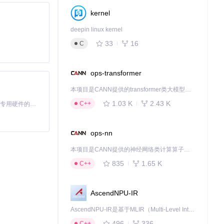
kernel
deepin linux kernel
33
16
C
ops-transformer
本项目是CANN提供的transformer类大模型算子库，实现网络在NPU上加速计算。
1.03 K
2.43 K
C++
基于Python的Xiaozhi AI，适用于想要完整Xiaozhi体验而无需拥有专用硬件的用户。
ops-nn
本项目是CANN提供的神经网络类计算算子库，实现网络在NPU上加速计算。
835
1.65 K
C++
AscendNPU-IR
AscendNPU-IR是基于MLIR（Multi-Level Intermediate Representation）构建的，面向昇腾亲和算子编译时使用的中间表示，提供昇腾完备表达能力，通过编译优化提升昇腾AI处理器计算效率，支持通过生态框架使能昇腾AI处理器与深度调优
496
336
C++