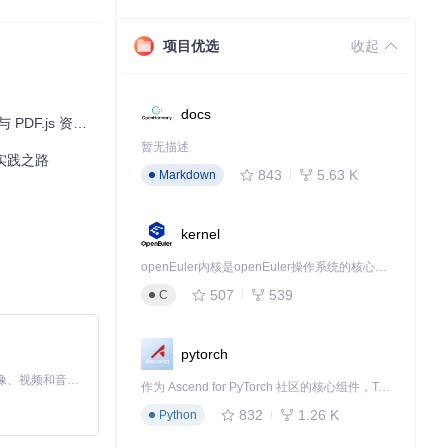
项目优选
收起
docs
js 资源包推荐
暂无描述
实践之路
843
5.63 K
Markdown
kernel
openEuler内核是openEuler操作系统的核心，既是系统性能与稳定性的基石，也是连接处理器、设备与服务的桥梁。
507
539
C
的物理空间感。
pytorch
MiniMax H3 是一个通用的全模态生成系统。它支持对由文本、图像、视频和音频组成的多模态上下文进行统一理解，并能生成分辨率高达 2K、时长可达 15 秒的带原生立体声音频的视频。得益于面向任务泛化的系统设计，H3 在预训练阶段就已具备广泛的多模态上下文理解与生成能力，能够出色地执行复杂的多模态指令。
作为 Ascend for PyTorch 社区的核心组件，TorchNPU 是昇腾专为 PyTorch 打造的深度学习适配插件，使 PyTorch 框架能够直接调用昇腾 NPU，为开发者提供昇腾 AI 处理器的超强算力。
832
1.26 K
Python
并确保翻页响应