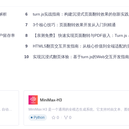
解析
6
turn.js实战指南：构建沉浸式页面翻转效果的创新实践
7
3个核心技巧：页面翻转效果开发从入门到精通
用户留存率
8
【亲测免费】 快速实现页面翻转与PDF嵌入：Turn.js 与 PDF.
9
HTML5翻页交互开发指南：从核心价值到全端适配的
10
实现沉浸式翻页体验：基于turn.js的Web交互开发指南
度变化。通过动态计算页面折叠角度、阴影投射和渐变效果，营造出真实
MiniMax-H3
Claude Code 的开源替代方案。连接任意大模型，编辑代码，运行命令，自动验证 — 全自动执行。用 Rust 构建，极致性能。 ｜ An open-source alternative to Claude Code. Connect any LLM, edit code, run commands, and verify changes — autonomously. Built in Rust for speed. Get Started
0
0
Python
力度，实现精准的翻页控制。通过
touch
事件监听和阈值判断，避免误触