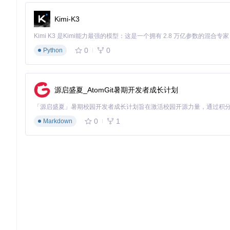
的即时性。
Kimi-K3
三、实战应用指南：从零构建翻页效果
3.1 环境搭建与基础配置
0
0
Python
首先需引入依赖文件，确保jQuery和turn.js加载顺序正确：
源启盛夏_AtomGit暑期开发者成长计划
<
script
src
=
"jquery.min.js"
>
</
script
>
<
script
src
=
"turn.min.js"
>
</
script
>
0
1
Markdown
基础配置示例，实现双页杂志效果：
$(
document
).
ready
(
function
(
) {

  $(
'#magazine'
).
turn
({

autoCenter
: 
true
,      
// 自动居中
display
: 
'double'
,     
// 双页显示
elevation
: 
50
,         
// 页面高度（影响阴影效果）
gradients
: 
true
,       
// 启用渐变
when
: {

turned
: 
function
(
e, page
) {

console
.
log
(
'翻到第'
 + page + 
'页'
);
