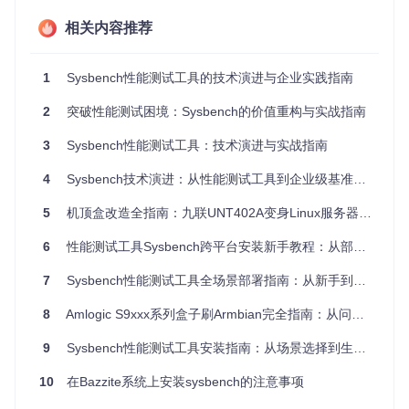
需要频繁调整测试模型的企业用户而言，这种开发效率严重制
相关内容推荐
约了性能测试的迭代速度。
解决方案：Lua脚本引擎集成
1
Sysbench性能测试工具的技术演进与企业实践指南
1.0.0版本引入的Lua脚本化架构，将测试逻辑从C代码中解耦
出来。核心设计是将通用测试框架保留在C语言实现中，而具
2
突破性能测试困境：Sysbench的价值重构与实战指南
体的业务逻辑（如SQL语句生成、数据准备策略、事务流程定
义）则通过Lua脚本实现。
3
Sysbench性能测试工具：技术演进与实战指南
4
Sysbench技术演进：从性能测试工具到企业级基准测试平台的蜕变之路
-- 1.0.0+版本OLTP测试核心逻辑示例（oltp_common.lua）
function
event
()
5
机顶盒改造全指南：九联UNT402A变身Linux服务器的系统部署方案
-- 随机选择测试表
local
 table_num = sysbench.rand.uniform(
1
, sysbench.opt.
6
性能测试工具Sysbench跨平台安装新手教程：从部署到验证全指南
local
 table_name = 
string
.
format
(
"%s_%02d"
, sysbench.op
7
Sysbench性能测试工具全场景部署指南：从新手到专家的跨平台实践方案
-- 随机生成主键ID
local
 id = sysbench.rand.uniform(
1
, sysbench.opt.table_s
8
Amlogic S9xxx系列盒子刷Armbian完全指南：从问题诊断到性能优化
-- 执行读操作
9
local
Sysbench性能测试工具安装指南：从场景选择到生产部署
 rs = db_query(
string
.
format
(
"SELECT c FROM %s WHE
-- 执行写操作
10
在Bazzite系统上安装sysbench的注意事项
  db_query(
string
.
format
(
"UPDATE %s SET k=k+1 WHERE id = 