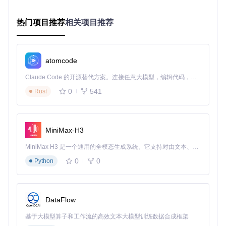
end
热门项目推荐
相关项目推荐
企业价值：测试迭代周期从周级降至小时级
这种架构变革带来了三重价值：首先，测试场景的修改不再需
atomcode
要重新编译，脚本修改后可立即执行；其次，非C语言背景的
Claude Code 的开源替代方案。连接任意大模型，编辑代码，运行命令，自动验证 — 全自动执行。用 Rust 构建，极致性能。 ｜ An open-source alternative to Claude Code. Connect any LLM, edit code, run commands, and verify changes — autonomously. Built in Rust for speed. Get Started
测试工程师也能参与测试逻辑开发；最重要的是，企业可以构
建自己的脚本库，积累行业特定的测试模型。某金融科技公司
0
541
Rust
案例显示，采用Lua脚本后，其支付系统性能测试的场景迭代
速度提升了7倍。
反常识技术洞察
：选择Lua而非更流行的Python作为脚本引
MiniMax-H3
擎，是基于性能 overhead 的精确计算——在10万TPS的测试
场景下，Lua JIT编译执行的性能损耗仅为3.2%，而Python则
MiniMax H3 是一个通用的全模态生成系统。它支持对由文本、图像、视频和音频组成的多模态上下文进行统一理解，并能生成分辨率高达 2K、时长可达 15 秒的带原生立体声音频的视频。得益于面向任务泛化的系统设计，H3 在预训练阶段就已具备广泛的多模态上下文理解与生成能力，能够出色地执行复杂的多模态指令。
高达15.8%，这对于高精度性能测试至关重要。
0
0
Python
2. 动态速率控制：驯服波动的吞吐量
当测试吞吐量波动超过20%，你的性能数据还可信吗？
DataFlow
在1.0.12版本之前，Sysbench采用简单的忙等待(busy-wait)机
制实现速率控制。在高并发场景下，这种方式会导致CPU占用
基于大模型算子和工作流的高效文本大模型训练数据合成框架
率高达30-50%，并且实际吞吐量与目标值偏差可达15-20%。