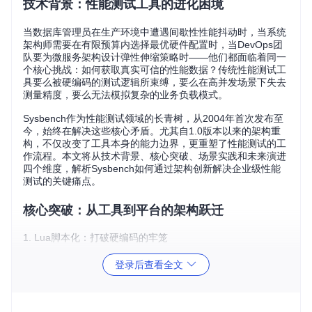
技术背景：性能测试工具的进化困境
当数据库管理员在生产环境中遭遇间歇性性能抖动时，当系统
架构师需要在有限预算内选择最优硬件配置时，当DevOps团
队要为微服务架构设计弹性伸缩策略时——他们都面临着同一
个核心挑战：如何获取真实可信的性能数据？传统性能测试工
具要么被硬编码的测试逻辑所束缚，要么在高并发场景下失去
测量精度，要么无法模拟复杂的业务负载模式。
Sysbench作为性能测试领域的长青树，从2004年首次发布至
今，始终在解决这些核心矛盾。尤其自1.0版本以来的架构重
构，不仅改变了工具本身的能力边界，更重塑了性能测试的工
作流程。本文将从技术背景、核心突破、场景实践和未来演进
四个维度，解析Sysbench如何通过架构创新解决企业级性能
测试的关键痛点。
核心突破：从工具到平台的架构跃迁
1. Lua脚本化：打破硬编码的牢笼
当测试场景需要定制化时，你还在修改C代码重新编译吗？
登录后查看全文
在1.0版本之前，Sysbench的测试逻辑完全硬编码在C语言
中。这意味着任何自定义测试场景都需要修改源代码、重新编
译并进行完整测试，这个过程往往需要数小时甚至数天。对于