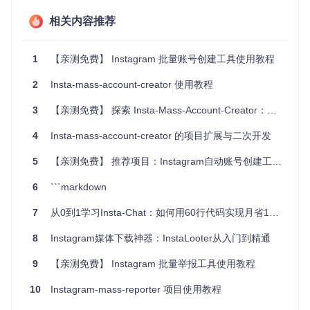
高效批量创建
：一次可以创建多个账号，大大节省了手动
相关内容推荐
操作的时间。
随机化设置
：每个账号的用户名和名字都是随机生成，增
1
【亲测免费】 Instagram 批量账号创建工具使用教程
加了账号的真实感。
SOCKS5代理支持
：有效保护用户的隐私和IP安全。
2
Insta-mass-account-creator 使用教程
多功能
：不仅限于创建账号，还能进行批量关注功能。
开放源代码
：你可以自由修改和扩展，满足个性化需求。
3
【亲测免费】 探索 Insta-Mass-Account-Creator：批量创建Instagram账户的利器
贡献友好
：欢迎社区成员提交改进和新功能，共同完善项
目。
4
Insta-mass-account-creator 的项目扩展与二次开发
如果你需要一个稳定且高效的Instagram账号创建工具，Insta
5
【亲测免费】 推荐项目：Instagram自动账号创建工具——轻松玩转社交媒体
Mass Account Creator绝对是你的理想选择。然而，请务必了
解，过度或不合规使用可能会导致账号被禁，因此在实际操作
6
```markdown
时请注意遵守Instagram的使用政策。现在就去
GitHub
查看项
目详情，体验这款强大工具的魅力吧！
7
从0到1学习Insta-Chat：如何用60行代码实现月省15美元的营销工具
8
Instagram媒体下载神器：InstaLooter从入门到精通
9
【亲测免费】 Instagram 批量举报工具使用教程
10
Instagram-mass-reporter 项目使用教程