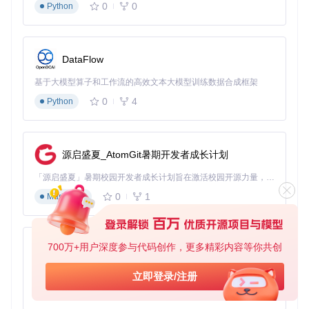
0
0
Python
DataFlow
基于大模型算子和工作流的高效文本大模型训练数据合成框架
0
4
Python
源启盛夏_AtomGit暑期开发者成长计划
「源启盛夏」暑期校园开发者成长计划旨在激活校园开源力量，通过积分激励、认证扶持、资源倾斜等形式，引导高校组织和开发者完成「入驻 — 建项目 — 做贡献 — 获认证 — 得资源」的完整闭环。无论你是想带领社团入驻平台的组织者，还是希望用代码贡献证明自己的开发者，都能在这里找到属于你的成长路径。
0
1
Markdown
700万+用户深度参与代码创作，更多精彩内容等你共创
py-xiaozhi
基于Python的Xiaozhi AI，适用于想要完整Xiaozhi体验而无需拥有专用硬件的用户。
立即登录/注册
0
1
Python