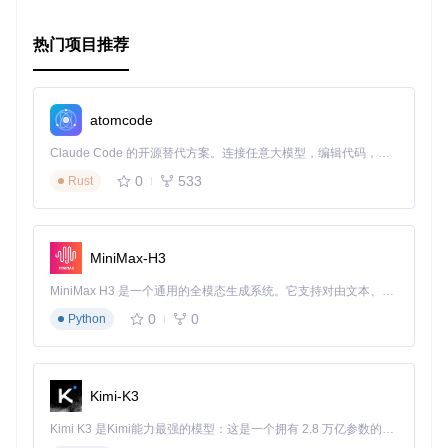
热门项目推荐
atomcode
Claude Code 的开源替代方案。连接任意大模型，编辑代码，运行命令，自动验证 — 全自动执行。用 Rust 构建，极致性能。 ｜ An open-source alternative to Claude Code. Connect any LLM, edit code, run commands, and verify changes — autonomously. Built in Rust for speed. Get Started
0
533
Rust
MiniMax-H3
MiniMax H3 是一个通用的全模态生成系统。它支持对由文本、图像、视频和音频组成的多模态上下文进行统一理解，并能生成分辨率高达 2K、时长可达 15 秒的带原生立体声音频的视频。得益于面向任务泛化的系统设计，H3 在预训练阶段就已具备广泛的多模态上下文理解与生成能力，能够出色地执行复杂的多模态指令。
0
0
Python
Kimi-K3
Kimi K3 是Kimi能力最强的模型：这是一个拥有 2.8 万亿参数的混合专家（MoE）模型，具备原生视觉理解能力，并支持 100 万 token 的上下文窗口。