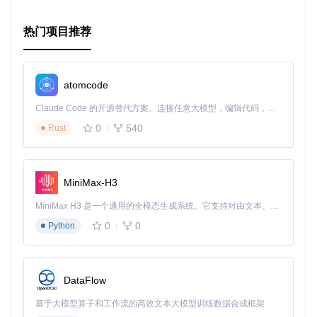
样一个组件，那么
browser-window
绝对是值得尝试的。现在
就加入，体验它的魅力吧！
热门项目推荐
atomcode
Claude Code 的开源替代方案。连接任意大模型，编辑代码，运行命令，自动验证 — 全自动执行。用 Rust 构建，极致性能。 ｜ An open-source alternative to Claude Code. Connect any LLM, edit code, run commands, and verify changes — autonomously. Built in Rust for speed. Get Started
0
540
Rust
MiniMax-H3
MiniMax H3 是一个通用的全模态生成系统。它支持对由文本、图像、视频和音频组成的多模态上下文进行统一理解，并能生成分辨率高达 2K、时长可达 15 秒的带原生立体声音频的视频。得益于面向任务泛化的系统设计，H3 在预训练阶段就已具备广泛的多模态上下文理解与生成能力，能够出色地执行复杂的多模态指令。
0
0
Python
DataFlow
基于大模型算子和工作流的高效文本大模型训练数据合成框架