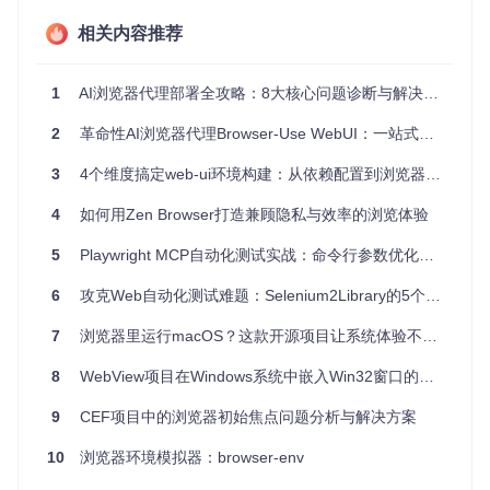
browser-window
适用于以下场景：
相关内容推荐
网页演示
：在展示网站或应用功能时，模拟浏览器环境可
以让用户体验更贴近真实。
教学教程
：在教学如何操作Web应用程序时，它可以清晰
1
AI浏览器代理部署全攻略：8大核心问题诊断与解决方案
地区分示例内容和实际操作界面。
设计草图
：设计师可以利用它快速搭建网页布局的初步模
2
革命性AI浏览器代理Browser-Use WebUI：一站式解决网页自动化难题
型。
3
4个维度搞定web-ui环境构建：从依赖配置到浏览器集成的实战指南
原型开发
：对于快速验证设计理念和功能，
browser-win
dow
是一个不错的选择。
4
如何用Zen Browser打造兼顾隐私与效率的浏览体验
项目特点
5
Playwright MCP自动化测试实战：命令行参数优化与场景化解决方案
零依赖
：轻量级，不增加额外的体积负担。
6
攻克Web自动化测试难题：Selenium2Library的5个实战解决方案
主题一致
：模仿Safari浏览器的设计，给人熟悉的感觉。
Web Components
：遵循现代Web标准，跨浏览器兼容
7
浏览器里运行macOS？这款开源项目让系统体验不再受限
性良好。
8
易于集成
WebView项目在Windows系统中嵌入Win32窗口的技术实现
：无论你是React、Vue还是Angular开发者，都
能轻松添加到项目中。
9
CEF项目中的浏览器初始焦点问题分析与解决方案
直观的API
：简单的使用方法，让开发者能快速上手。
总的来说，
10
浏览器环境模拟器：browser-env
browser-window
是一个实用的工具，能够提升你
的网页演示质量，让你的工作更具专业感。如果你正在寻找这