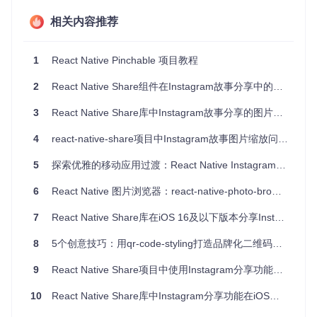
跨平台支持
：完美支持iOS和Android平台，确保一致的用
相关内容推荐
户体验。
高度可定制
：开发者可以根据需求调整最小和最大缩放比
例，灵活控制缩放行为。
1
React Native Pinchable 项目教程
开源免费
：基于MIT许可证，开发者可以自由使用、修改
和分发。
2
React Native Share组件在Instagram故事分享中的图片缩放问题解决方案
如何使用
3
React Native Share库中Instagram故事分享的图片缩放控制方案
安装
4
react-native-share项目中Instagram故事图片缩放问题解决方案
# 添加依赖
5
探索优雅的移动应用过渡：React Native Instagram Page Transition
# 链接iOS依赖
6
React Native 图片浏览器：react-native-photo-browser 安装与使用指南
cd
# 编译项目
7
React Native Share库在iOS 16及以下版本分享Instagram故事崩溃问题解析
react-native run-ios 
# 或 run-android
使用示例
8
5个创意技巧：用qr-code-styling打造品牌化二维码体验
import
Pinchable
from
'react-native-pinchable'
;

9
React Native Share项目中使用Instagram分享功能的实践指南
<
Pinchable
>
10
React Native Share库中Instagram分享功能在iOS上跳转App Store的问题解析
<
Image
source
=
{...}
 />
</
Pinchable
>