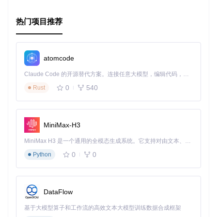
属性
属性
描述
默认值
热门项目推荐
最小允许的缩放比例
minimumZoomScale
1
最大允许的缩放比例
maximumZoomScale
3
atomcode
局限性
Claude Code 的开源替代方案。连接任意大模型，编辑代码，运行命令，自动验证 — 全自动执行。用 Rust 构建，极致性能。 ｜ An open-source alternative to Claude Code. Connect any LLM, edit code, run commands, and verify changes — autonomously. Built in Rust for speed. Get Started
0
540
Rust
需要注意的是，在Android平台上，
Pinchable
组件内部的视
图无法接收触摸事件。
结语
MiniMax-H3
React Native Pinchable
是一个功能强大且易于集成的开
MiniMax H3 是一个通用的全模态生成系统。它支持对由文本、图像、视频和音频组成的多模态上下文进行统一理解，并能生成分辨率高达 2K、时长可达 15 秒的带原生立体声音频的视频。得益于面向任务泛化的系统设计，H3 在预训练阶段就已具备广泛的多模态上下文理解与生成能力，能够出色地执行复杂的多模态指令。
源库，能够帮助开发者快速实现类似Instagram的图片缩放功
0
0
Python
能。无论你是开发社交媒体应用、电商应用还是新闻阅读应
用，
React Native Pinchable
都能为你的用户带来更加丰
富的交互体验。赶快尝试一下吧！
DataFlow
基于大模型算子和工作流的高效文本大模型训练数据合成框架