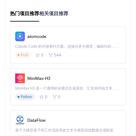
模型如何理解数据上下文、识别关键指标、选择合适的可视化
维度。
热门项目推荐
相关项目推荐
思考练习
如果让你设计一个提示词，指导AI从财务报告中提取数据并生
成可视化，你会包含哪些关键指令？尝试用自然语言描述你的
atomcode
需求边界和期望输出。
Claude Code 的开源替代方案。连接任意大模型，编辑代码，运行命令，自动验证 — 全自动执行。用 Rust 构建，极致性能。 ｜ An open-source alternative to Claude Code. Connect any LLM, edit code, run commands, and verify changes — autonomously. Built in Rust for speed. Get Started
哪些场景最适合发挥零代码可视化的威力？
0
544
Rust
场景一：市场调研报告的即时可视化
市场分析师小王需要将30页的PDF报告转化为竞品分析图表。
传统方式需要复制粘贴数据到Excel，再手动生成图表，全程
MiniMax-H3
约2小时。使用LangChain后，他只需上传PDF并输入指
令："提取各品牌市场份额数据，生成对比柱状图并分析增长
MiniMax H3 是一个通用的全模态生成系统。它支持对由文本、图像、视频和音频组成的多模态上下文进行统一理解，并能生成分辨率高达 2K、时长可达 15 秒的带原生立体声音频的视频。得益于面向任务泛化的系统设计，H3 在预训练阶段就已具备广泛的多模态上下文理解与生成能力，能够出色地执行复杂的多模态指令。
趋势"，系统在5分钟内完成了从文本解析到图表输出的全流
0
0
Python
程。
场景二：客服对话中的情绪波动分析
客服主管需要监控团队的服务质量，传统方法是抽查录音或文
DataFlow
字记录。现在通过LangChain连接客服对话数据库，设置指
令："分析今日所有对话中的客户情绪变化，生成每小时情绪
基于大模型算子和工作流的高效文本大模型训练数据合成框架
波动折线图"，系统自动识别情绪关键词并生成可视化，异常