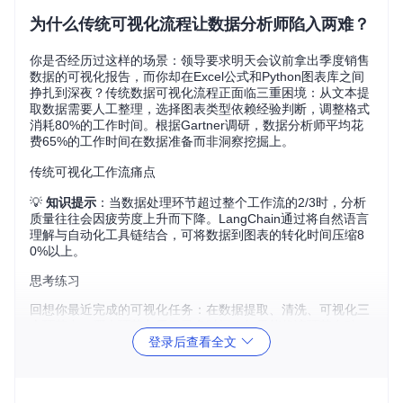
为什么传统可视化流程让数据分析师陷入两难？
你是否经历过这样的场景：领导要求明天会议前拿出季度销售
数据的可视化报告，而你却在Excel公式和Python图表库之间
挣扎到深夜？传统数据可视化流程正面临三重困境：从文本提
取数据需要人工整理，选择图表类型依赖经验判断，调整格式
消耗80%的工作时间。根据Gartner调研，数据分析师平均花
费65%的工作时间在数据准备而非洞察挖掘上。
传统可视化工作流痛点
💡
知识提示
：当数据处理环节超过整个工作流的2/3时，分析
质量往往会因疲劳度上升而下降。LangChain通过将自然语言
理解与自动化工具链结合，可将数据到图表的转化时间压缩8
0%以上。
思考练习
回想你最近完成的可视化任务：在数据提取、清洗、可视化三
个环节中，哪个环节占用了最多时间？如果能将该环节自动
登录后查看全文
化，你的工作效率会提升多少？
机器如何"看懂"数据并选择最佳图表？