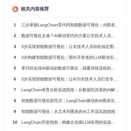
LangChain实现智能可视化的核心在于其"理解-决策-执行"三
相关内容推荐
层架构。与传统工具相比，它就像给计算机配备了"数据分析
师大脑"——不仅能解析文本中的数据，还能根据业务目标推
荐可视化策略。
1
三步掌握LangChain零代码智能数据可视化：AI图表生成效率提升10倍指南
评估维度
传统可视化工具
LangChain智能方案
2
数据可视化太难？AI驱动零代码方案让非技术人员也能轻松搞定
数据输入
直接处理原始文本/文
需结构化表格输入
方式
档
3
3步实现智能数据可视化：让非技术人员轻松搞定图表生成
图表选择
LLM分析数据特征自动
人工选择/模板套用
4
3步构建智能数据可视化：面向开发者的LLM驱动实现指南
方式
推荐
交互复杂
需掌握特定语法/函
5
零代码实现AI驱动的数据可视化：颠覆传统流程的智能解决方案
自然语言指令驱动
度
数
6
3步实现智能数据可视化：让AI为非技术人员打造专业图表的实战指南
手动调整参数反复
一次指令生成多种方案
迭代效率
渲染
对比
7
LangChain体育分析实战指南：从数据到决策的AI解决方案
需掌握至少一种可
零代码基础，会打字就
学习成本
视化库
能操作
8
智能数据可视化新范式：LangChain驱动的AI图表生成技术
9
智能数据可视化：从文本到图表的AI工作流实践指南
LangChain可视化决策流程
💡
知识提示
：LangChain的PromptTemplate组件就像给AI数
10
LangChain开发指南：构建企业级LLM应用的实战路径
据分析师写"工作指南"，通过精心设计的提示词，你可以指导