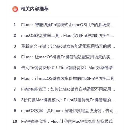
安装Fluor：两种专业部署方式
方式一：源码编译安装
相关内容推荐
克隆项目仓库到本地
git 
clone
1
Fluor：智能切换Fn键模式让macOS用户的多场景工作效率提升30%
打开Xcode项目文件
Fluor.xcodeproj
2
macOS键盘效率工具：Fluor实现Fn键智能切换全攻略
选择"Product > Build"编译项目
将生成的应用程序拖动到
/Applications
目录
3
重新定义Fn键：让Mac键盘智能适配应用场景的颠覆式工具
方式二：手动安装包部署
从项目发布页面获取最新版本的DMG文件
4
Fluor：让macOS键盘Fn键智能适配应用场景的实用工具
双击打开DMG文件，将Fluor图标拖动到应用程序文件夹
首次启动时，在"系统偏好设置 > 安全性与隐私"中允许应
5
告别Fn键切换烦恼！Fluor智能切换让Mac效率倍增
用运行
6
Fluor：让macOS键盘效率倍增的自动Fn键切换工具
提示：建议勾选"登录时启动Fluor"选项，确保工具在系统启动
时自动运行，无需每次手动启动。
7
Fn键智能管理：如何让Mac键盘自动适配不同应用场景
定制应用规则：三步完成软件适配
8
3秒切换Mac键盘模式：Fluor颠覆传统Fn键管理的效率革命
创建应用专属Fn键配置
9
macOS效率工具Fluor：智能切换键盘快捷键，告别Fn键频繁切换烦恼
打开规则编辑器
点击菜单栏中的Fluor图标，选择"Prefere
10
Fn键效率倍增：Fluor让你的Mac键盘智能切换模式
nces"，然后切换到"Rules"标签页