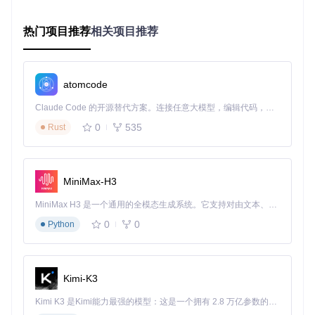
添加应用规则
点击窗口底部的"+"按钮，从应用列表中选择
目标程序，或直接拖放应用图标到规则列表
热门项目推荐
相关项目推荐
配置模式选项
为选中的应用选择合适的Fn键模式：
Apple模式(☀️)
：启用亮度调节、音量控制等系统功能
atomcode
功能键模式(f)
：将F1-F12键映射为传统功能键
禁用(—)
：保持系统默认设置
Claude Code 的开源替代方案。连接任意大模型，编辑代码，运行命令，自动验证 — 全自动执行。用 Rust 构建，极致性能。 ｜ An open-source alternative to Claude Code. Connect any LLM, edit code, run commands, and verify changes — autonomously. Built in Rust for speed. Get Started
0
535
Rust
图2：Fluor规则编辑器界面，展示应用程序的Fn键模式配置
💡 技巧：对于经常切换的应用组合，建议创建分类规则集，
如"开发工具集"、"创意设计集"等，通过菜单栏快速切换不同
MiniMax-H3
工作场景的配置方案。
MiniMax H3 是一个通用的全模态生成系统。它支持对由文本、图像、视频和音频组成的多模态上下文进行统一理解，并能生成分辨率高达 2K、时长可达 15 秒的带原生立体声音频的视频。得益于面向任务泛化的系统设计，H3 在预训练阶段就已具备广泛的多模态上下文理解与生成能力，能够出色地执行复杂的多模态指令。
实时应用管理：动态监控与快速调整
0
0
Python
Fluor提供了便捷的运行中应用管理界面，让你随时掌握和调
整当前活动程序的Fn键状态：
Kimi-K3
从菜单栏选择"Running Applications"打开实时监控窗口
查看当前所有运行中的应用及其Fn键模式
Kimi K3 是Kimi能力最强的模型：这是一个拥有 2.8 万亿参数的混合专家（MoE）模型，具备原生视觉理解能力，并支持 100 万 token 的上下文窗口。
点击应用右侧的模式按钮即时切换其Fn键行为