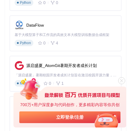
0
0
Python
图3：运行中应用管理界面，可实时监控和调整各程序的Fn键
模式
DataFlow
🔍 注意：当系统负载较高时，应用切换可能会有短暂延迟。若
基于大模型算子和工作流的高效文本大模型训练数据合成框架
发现模式切换不及时，可在偏好设置中调整"切换响应速度"参
数。
0
4
Python
高级配置技巧：打造个性化效率工作流
系统级优化设置
源启盛夏_AtomGit暑期开发者成长计划
默认模式配置
在偏好设置的"Window"标签页中，设置系统
「源启盛夏」暑期校园开发者成长计划旨在激活校园开源力量，通过积分激励、认证扶持、资源倾斜等形式，引导高校组织和开发者完成「入驻 — 建项目 — 做贡献 — 获认证 — 得资源」的完整闭环。无论你是想带领社团入驻平台的组织者，还是希望用代码贡献证明自己的开发者，都能在这里找到属于你的成长路径。
启动时的默认Fn键模式：
"Default mode on launch"：设置启动时的初始模式
0
1
Markdown
"Reset mode on quit"：退出应用时是否恢复默认模式
"Same mode as before startup"：重启后保持上次关闭
时的模式
700万+用户深度参与代码创作，更多精彩内容等你共创
py-xiaozhi
图4：Fluor偏好设置界面，可配置启动行为和默认模式
基于Python的Xiaozhi AI，适用于想要完整Xiaozhi体验而无需拥有专用硬件的用户。
立即登录/注册
0
1
Python
快捷键冲突解决方案
当某些应用的快捷键与Fn键模式冲突