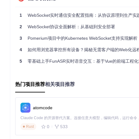
企业级部署需采用"默认加密"原则，所有对外WebSocket连接必须通
户端强制使用安全连接。在微服务架构中，可通过服务网格（如Isti
1
WebSocket实时通信安全配置指南：从协议原理到生产实
最佳实践：如何构建企业级WebSocket安全传输
2
WebSocket协议全面解析：从基础到安全部署
证书管理的自动化方案
3
Pomerium项目中的Kubernetes WebSocket支持实现解析
生产环境推荐使用ACME协议自动管理SSL证书，通过Certb
4
如何用浏览器掌控所有设备？揭秘无需客户端的Web化远程控
import
5
零基础上手FunASR实时语音交互：基于Vue的前端工程化实践与Web音视
from
 websockets.sync.client 
import
 connect

ssl_context = ssl.create_default_context(ssl.Purpose.SER
ssl_context.load_verify_locations(
"path/to/ca_bundle.pe
热门项目推荐
相关项目推荐
with
 connect(
"wss://production.example.com"
, ssl=ssl_co
# 安全通信逻辑
协议迁移成本分析
atomcode
从ws迁移至wss需考虑：证书部署（约0.5人日）、客户端适配
通过流量切换逐步完成迁移，同时监控CPU占用率（预期增加5-15
0
533
Rust
进阶技巧：如何防御WebSocket安全传输的高级