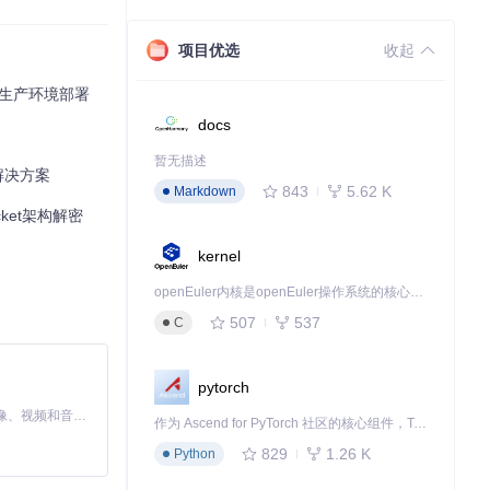
STS策略，确保客
项目优选
收起
到生产环境部署
docs
上下文：
暂无描述
解决方案
843
5.62 K
Markdown
cket架构解密
kernel
openEuler内核是openEuler操作系统的核心，既是系统性能与稳定性的基石，也是连接处理器、设备与服务的桥梁。
507
537
C
pytorch
用灰度发布策略，
MiniMax H3 是一个通用的全模态生成系统。它支持对由文本、图像、视频和音频组成的多模态上下文进行统一理解，并能生成分辨率高达 2K、时长可达 15 秒的带原生立体声音频的视频。得益于面向任务泛化的系统设计，H3 在预训练阶段就已具备广泛的多模态上下文理解与生成能力，能够出色地执行复杂的多模态指令。
作为 Ascend for PyTorch 社区的核心组件，TorchNPU 是昇腾专为 PyTorch 打造的深度学习适配插件，使 PyTorch 框架能够直接调用昇腾 NPU，为开发者提供昇腾 AI 处理器的超强算力。
829
1.26 K
Python