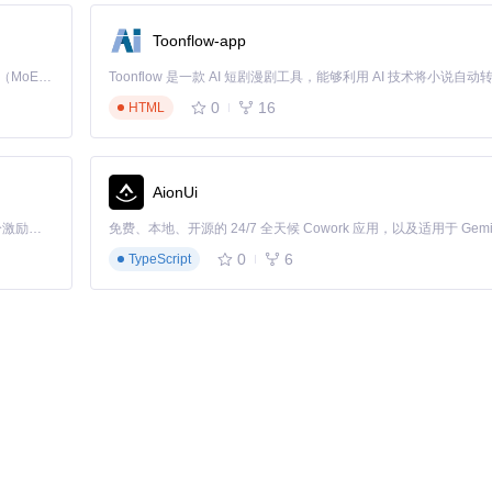
Toonflow-app
ing）和HSTS预加载列表，防止攻击者通过伪造证书实施中间人攻击。对于高安
身份验证。
Kimi K3 是Kimi能力最强的模型：这是一个拥有 2.8 万亿参数的混合专家（MoE）模型，具备原生视觉理解能力，并支持 100 万 token 的上下文窗口。
0
16
HTML
复用减少握手开销、采用ALPN协议协商最优加密套件、实施证书链压缩
全事件的潜在风险成本。
AionUi
略的重要组成部分。通过本文阐述的决策框架，技术团队可构建既满足业务
「源启盛夏」暑期校园开发者成长计划旨在激活校园开源力量，通过积分激励、认证扶持、资源倾斜等形式，引导高校组织和开发者完成「入驻 — 建项目 — 做贡献 — 获认证 — 得资源」的完整闭环。无论你是想带领社团入驻平台的组织者，还是希望用代码贡献证明自己的开发者，都能在这里找到属于你的成长路径。
0
6
TypeScript