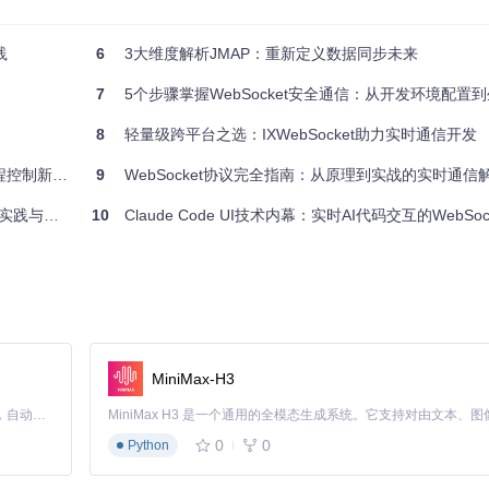
过wss://协议。建议结合证书自动更新机制（如Let's Encrypt）和H
o）实现服务间WebSocket通信的双向TLS加密，构建深度防御体系。
践
6
3大维度解析JMAP：重新定义数据同步未来
架构？
7
5个步骤掌握WebSocket安全通信：从开发环境配置
8
轻量级跨平台之选：IXWebSocket助力实时通信开发
ot等工具实现证书的自动签发与续期。在代码层面，可通过以下方式配置安全
制新方案
9
WebSocket协议完全指南：从原理到实战的实时通信
频处理方案
10
Claude Code UI技术内幕：实时AI代码交互的WebSo
VER_AUTH)

m"
)

ntext) 
as
 websocket:

MiniMax-H3
（1-2人日）、性能测试（2-3人日）和回滚机制设计（1人日）。建议采
Claude Code 的开源替代方案。连接任意大模型，编辑代码，运行命令，自动验证 — 全自动执行。用 Rust 构建，极致性能。 ｜ An open-source alternative to Claude Code. Connect any LLM, edit code, run commands, and verify changes — autonomously. Built in Rust for speed. Get Started
%）和延迟变化（预期增加10-30ms）。
0
0
Python
威胁？