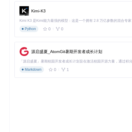
中间人攻击的深度防御
Kimi-K3
除基础TLS配置外，需启用证书固定（Certificate Pinn
现双因素认证与WebSocket握手的绑定，在协议升级阶段完成
0
0
Python
性能优化的技术平衡
在保持安全性的同时，可通过以下方式优化性能：启用TLS会话
合理配置的wss连接性能损失可控制在15%以内，远低于业务安
源启盛夏_AtomGit暑期开发者成长计划
WebSocket安全传输不仅是技术选择，更是企业数据安全战
范的实时通信架构，在数字化转型中建立技术竞争力。
0
1
Markdown
websockets
Library for building WebSocket servers and clients in Python
项目地址：
https://gitcode.com/gh_mirrors/we/websockets