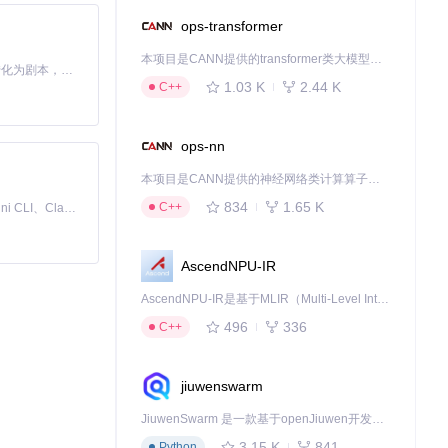
ops-transformer
全需求场景，可实
本项目是CANN提供的transformer类大模型算子库，实现网络在NPU上加速计算。
Toonflow 是一款 AI 短剧漫剧工具，能够利用 AI 技术将小说自动转化为剧本，并结合 AI 生成的图片和视频，实现高效的短剧创作。借助 Toonflow，可以轻松完成从文字到影像的全流程，让短剧制作变得更加智能与便捷。
1.03 K
2.44 K
C++
。实测数据显示，
ops-nn
本项目是CANN提供的神经网络类计算算子库，实现网络在NPU上加速计算。
需求又符合安全规
834
1.65 K
C++
免费、本地、开源的 24/7 全天候 Cowork 应用，以及适用于 Gemini CLI、Claude Code、Codex、OpenCode、Qwen Code、Goose CLI、Auggie 等的 OpenClaw | 🌟 喜欢就点star吧
AscendNPU-IR
下载源代码
AscendNPU-IR是基于MLIR（Multi-Level Intermediate Representation）构建的，面向昇腾亲和算子编译时使用的中间表示，提供昇腾完备表达能力，通过编译优化提升昇腾AI处理器计算效率，支持通过生态框架使能昇腾AI处理器与深度调优
496
336
C++
jiuwenswarm
JiuwenSwarm 是一款基于openJiuwen开发的智能AI Agent，它能够将大语言模型的强大能力，通过你日常使用的各类通讯应用，直接延伸至你的指尖。
3.15 K
841
Python