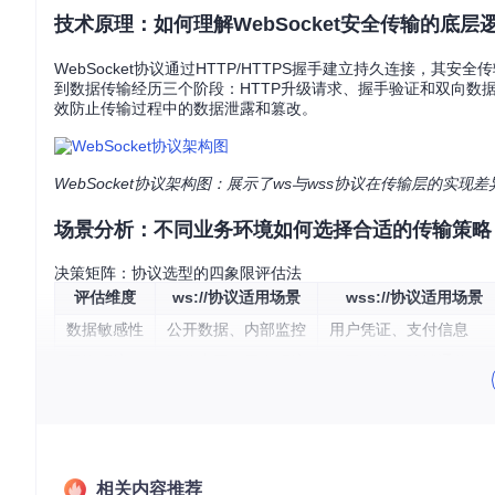
技术原理：如何理解WebSocket安全传输的底层
WebSocket协议通过HTTP/HTTPS握手建立持久连接，其安全传
到数据传输经历三个阶段：HTTP升级请求、握手验证和双向数
效防止传输过程中的数据泄露和篡改。
WebSocket协议架构图：展示了ws与wss协议在传输层的实
场景分析：不同业务环境如何选择合适的传输策略
决策矩阵：协议选型的四象限评估法
评估维度
ws://协议适用场景
wss://协议适用场景
数据敏感性
公开数据、内部监控
用户凭证、支付信息
网络环境
可信内网、开发环境
公网传输、跨域通信
性能要求
高频低延迟场景
安全优先场景
合规要求
非监管行业
金融、医疗等强监管领
生产环境如何实现零信任加密？
相关内容推荐