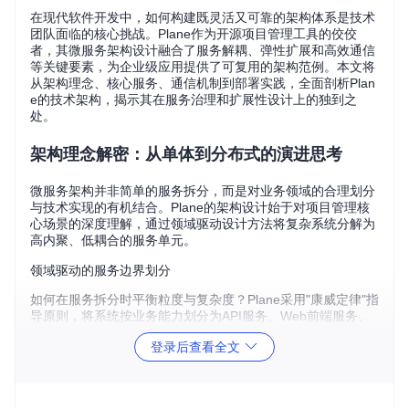
在现代软件开发中，如何构建既灵活又可靠的架构体系是技术
团队面临的核心挑战。Plane作为开源项目管理工具的佼佼
者，其微服务架构设计融合了服务解耦、弹性扩展和高效通信
等关键要素，为企业级应用提供了可复用的架构范例。本文将
从架构理念、核心服务、通信机制到部署实践，全面剖析Plan
e的技术架构，揭示其在服务治理和扩展性设计上的独到之
处。
架构理念解密：从单体到分布式的演进思考
微服务架构并非简单的服务拆分，而是对业务领域的合理划分
与技术实现的有机结合。Plane的架构设计始于对项目管理核
心场景的深度理解，通过领域驱动设计方法将复杂系统分解为
高内聚、低耦合的服务单元。
领域驱动的服务边界划分
如何在服务拆分时平衡粒度与复杂度？Plane采用"康威定律"指
导原则，将系统按业务能力划分为API服务、Web前端服务、
实时协作服务和代理服务四大核心模块。这种划分既遵循了业
登录后查看全文
务领域的自然边界，又确保了各服务的独立演进能力。每个服
务围绕特定业务领域构建，如API服务专注于业务逻辑处理，
实时协作服务专注于多用户同步，这种设计使团队能够针对不
同服务的特性选择最适合的技术栈。