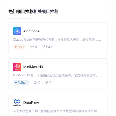
基于Django和Django REST Framework构建，这一选择主要
考虑了以下因素：Django的ORM系统简化了数据库操作，Ad
min后台提供了便捷的管理界面，而DRF则提供了强大的API构
热门项目推荐
相关项目推荐
建工具。核心实现文件
plane/api/urls/
init
.py
定义了API路由结
构，采用模块化设计将不同业务领域的API进行分组，如认证A
PI、项目管理API、用户管理API等。
atomcode
API服务的架构演进经历了三个阶段：初始阶段采用单一应用
架构，所有API端点集中管理；第二阶段按业务领域拆分视图
Claude Code 的开源替代方案。连接任意大模型，编辑代码，运行命令，自动验证 — 全自动执行。用 Rust 构建，极致性能。 ｜ An open-source alternative to Claude Code. Connect any LLM, edit code, run commands, and verify changes — autonomously. Built in Rust for speed. Get Started
和序列化器；第三阶段引入服务发现机制，为后续跨服务调用
奠定基础。当前架构中，API服务通过中间件实现认证授权、
0
541
Rust
请求限流等横切关注点，通过Celery处理异步任务，如邮件通
知、数据导出等。
实时协作服务：低延迟数据同步的技术实现
MiniMax-H3
如何在多用户场景下保持数据一致性？Plane的实时协作服务
MiniMax H3 是一个通用的全模态生成系统。它支持对由文本、图像、视频和音频组成的多模态上下文进行统一理解，并能生成分辨率高达 2K、时长可达 15 秒的带原生立体声音频的视频。得益于面向任务泛化的系统设计，H3 在预训练阶段就已具备广泛的多模态上下文理解与生成能力，能够出色地执行复杂的多模态指令。
基于Hocuspocus框架构建，采用WebSocket协议实现双向通
信。核心代码位于
apps/live/src/server.ts
，通过扩展机制集成
0
0
Python
Redis实现状态共享和水平扩展。以下是服务初始化的关键代
码：
DataFlow
const
 server = 
Server
.
configure
({

extensions
: [

基于大模型算子和工作流的高效文本大模型训练数据合成框架
new
Database
(),  
// 数据持久化扩展