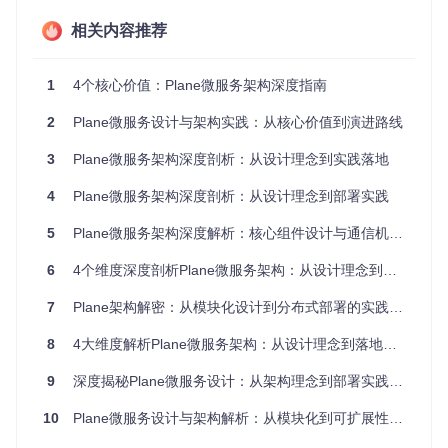
演进式架构设计策略
相关内容推荐
架构设计如何应对业务需求的持续变化？Plane采用演进式架
构策略，从最初的单体应用逐步过渡到微服务架构。早期版本
1
4个核心价值：Plane微服务架构深度指南
中，Plane采用单体Django应用架构，随着用户规模增长和功
能扩展，逐步将实时协作、前端应用等模块拆分为独立服务。
2
Plane微服务设计与架构实践：从核心价值到演进路线
这种渐进式拆分避免了"大爆炸"式重构带来的风险，确保了系
统的平稳过渡。架构演进的关键节点包括：2022年引入Celery
3
Plane微服务架构深度剖析：从设计理念到实践落地
实现异步任务处理，2023年拆分实时协作服务，2024年引入
微前端架构支持多应用集成。
4
Plane微服务架构深度剖析：从设计理念到部署实践
图1：Plane架构演进历程示意图，展示从单体到微服务的渐进
5
Plane微服务架构深度解析：核心组件设计与通信机制实现
式拆分过程
6
4个维度深度剖析Plane微服务架构：从设计理念到实践落地
核心服务实现原理：技术选型与架构设计
7
Plane架构解密：从模块化设计到分布式部署的实践之路
Plane的核心服务体系围绕业务需求构建，每个服务都有其独
8
4大维度解析Plane微服务架构：从设计理念到落地实践
特的技术选型和架构特点。深入理解这些服务的设计思路，有
助于我们把握微服务架构的本质。
9
深度揭秘Plane微服务设计：从架构理念到部署实践的全方位解析
API服务：业务逻辑的核心载体
10
Plane微服务设计与架构解析：从模块化到可扩展性的实践指南
Django为何成为Plane API服务的首选框架？Plane的API服务