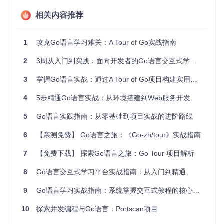
环境准备：从获取代码到运行服务
相关内容推荐
问题
：如何在本地搭建一个完整的Go语言学习环境？
方案
：通过以下步骤快速部署A Tour of Go交互式平台：
1
攻克Go语言学习难关：A Tour of Go实战指南
获取项目代码
打开终端，执行以下命令克隆项目仓库：
2
3周从入门到实践：面向开发者的Go语言交互式学习指南
3
掌握Go语言实战：通过A Tour of Go项目构建实用技能
git 
clone
4
5步精通Go语言实战：从环境搭建到Web服务开发
启动本地服务器
5
进入项目目录并启动服务：
Go语言实践指南：从零基础到项目实战的进阶路线
6
【亲测免费】 Go语言之旅：《Go-zh/tour》实战指南
cd
 tour

7
【免费下载】 探索Go语言之旅：Go Tour 项目解析
验证
：当终端显示"Listening on :3999"时，打开浏览器访问
ht
8
Go语言交互式学习平台实战指南：从入门到精通
tp://localhost:3999
，你将看到A Tour of Go的交互式学
习界面。
9
Go语言学习实战指南：系统掌握交互式教程的核心方法
💡
实用技巧
：如果启动过程中提示依赖缺失，执行
go mod t
10
探索并发编程与Go语言：Portscan项目
idy
命令自动安装所需依赖包。这是Go模块管理的标准做法，