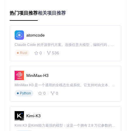
能确保项目依赖的完整性。
3大模块：场景化应用案例实战
热门项目推荐
相关项目推荐
图像处理实战：pic模块的创意应用
核心功能模块
：pic/
atomcode
pic模块展示了Go语言在图像处理领域的应用，通过自定义像
Claude Code 的开源替代方案。连接任意大模型，编辑代码，运行命令，自动验证 — 全自动执行。用 Rust 构建，极致性能。 ｜ An open-source alternative to Claude Code. Connect any LLM, edit code, run commands, and verify changes — autonomously. Built in Rust for speed. Get Started
素生成函数创建各种视觉效果。该模块主要使用Go标准库中
0
536
Rust
的图像包，适合学习函数式编程和图像处理基础。
常见应用场景
：
数据可视化：将抽象数据转换为直观图像
MiniMax-H3
图形算法实现：如分形图案、渐变效果生成
MiniMax H3 是一个通用的全模态生成系统。它支持对由文本、图像、视频和音频组成的多模态上下文进行统一理解，并能生成分辨率高达 2K、时长可达 15 秒的带原生立体声音频的视频。得益于面向任务泛化的系统设计，H3 在预训练阶段就已具备广泛的多模态上下文理解与生成能力，能够出色地执行复杂的多模态指令。
图像处理原型开发：快速验证图像算法逻辑
0
0
Python
以下是一个生成渐变图案的简化实现：
// 生成从左上角到右下角的蓝色渐变
func
Pic
(dx, dy 
int
)
 [][]
uint8
 {

Kimi-K3
// 创建二维切片存储像素数据
    pic := 
make
([][]
uint8
, dy)

Kimi K3 是Kimi能力最强的模型：这是一个拥有 2.8 万亿参数的混合专家（MoE）模型，具备原生视觉理解能力，并支持 100 万 token 的上下文窗口。
for
 y := 
range
 pic {
