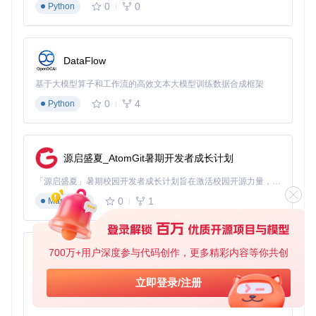
0
0
Python
        pic[y] = 
make
([]
uint8
, dx)

for
 x := 
range
 pic[y] {

// 设置蓝色通道值，形成渐变效果
            pic[y][x] = 
uint8
(x ^ y)

DataFlow
        }

    }

基于大模型算子和工作流的高效文本大模型训练数据合成框架
return
 pic

0
4
Python
数据结构实践：tree模块的高效检索
核心功能模块
：tree/
源启盛夏_AtomGit暑期开发者成长计划
tree模块通过二叉树实现展示了Go语言中结构体和递归的应
用，是学习数据结构和算法的绝佳案例。该模块包含树的构
「源启盛夏」暑期校园开发者成长计划旨在激活校园开源力量，通过积分激励、认证扶持、资源倾斜等形式，引导高校组织和开发者完成「入驻 — 建项目 — 做贡献 — 获认证 — 得资源」的完整闭环。无论你是想带领社团入驻平台的组织者，还是希望用代码贡献证明自己的开发者，都能在这里找到属于你的成长路径。
建、遍历和比较等基础操作。
0
1
Markdown
常见应用场景
：
有序数据存储与检索
700万+用户深度参与代码创作，更多精彩内容等你共创
py-xiaozhi
层级关系表示（如文件系统结构）
排序算法实现基础
基于Python的Xiaozhi AI，适用于想要完整Xiaozhi体验而无需拥有专用硬件的用户。
立即登录/注册
tree模块中的核心是
Walk
函数，它实现了树的中序遍历：
0
1
Python