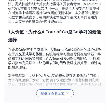
法、高效性能和强大并发支持赢得了开发者青睐。A Tour of G
o作为官方推荐的交互式学习平台，提供了无需复杂配置即可
在浏览器中编写和运行Go代码的便捷体验。本文将通过场景
化教学和实战案例，帮助你快速掌握这个强大工具的使用方
法，从零开始构建Go语言技能体系。
1大价值：为什么A Tour of Go是Go学习的最佳
选择
在众多Go语言学习资源中，A Tour of Go脱颖而出的核心优势
在于其
交互式学习体验
。传统编程学习往往需要在编辑器、终
端和文档之间频繁切换，而A Tour of Go将代码编写、运行和
学习指南完美融合，让你可以即时看到代码执行效果，通过实
践加深理解。
对于编程新手，这种"边学边练"的模式能有效降低入门门槛；
对于有经验的开发者，它提供了快速熟悉Go语言特性的高效
途径。项目模块化的设计使学习过程循序渐进，从基础语法到
高级特性，每个知识点都配有可交互的代码示例，真正实现
登录后查看全文
了"学习-实践-反馈"的闭环。
2步启动：零基础搭建Go学习环境