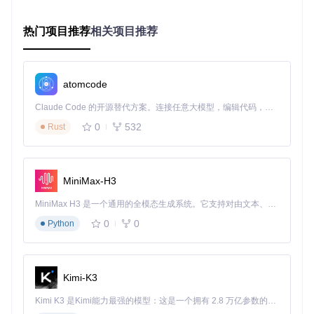
工作流导入步骤
热门项目推荐
相关项目推荐
克隆项目仓库
git 
clone
atomcode
启动ComfyUI并加载工作流文件
Claude Code 的开源替代方案。连接任意大模型，编辑代码，运行命令，自动验证 — 全自动执行。用 Rust 构建，极致性能。 ｜ An open-source alternative to Claude Code. Connect any LLM, edit code, run commands, and verify changes — autonomously. Built in Rust for speed. Get Started
cd
 Qwen-Edit-2509-Multiple-angles

0
532
Rust
⚠️ 操作提示：首次运行需确保系统已安装PyTorch 2.0+及
CUDA 11.7以上环境，模型文件总大小约8GB，建议预留
MiniMax-H3
至少20GB存储空间。
MiniMax H3 是一个通用的全模态生成系统。它支持对由文本、图像、视频和音频组成的多模态上下文进行统一理解，并能生成分辨率高达 2K、时长可达 15 秒的带原生立体声音频的视频。得益于面向任务泛化的系统设计，H3 在预训练阶段就已具备广泛的多模态上下文理解与生成能力，能够出色地执行复杂的多模态指令。
核心参数配置详解
0
0
Python
多视角生成的质量控制依赖于三个关键参数的协同调整：
参数
取值
作用说明
名称
范围
Kimi-K3
降噪
控制生成内容与原图的偏离程度，低数
0.5-
Kimi K3 是Kimi能力最强的模型：这是一个拥有 2.8 万亿参数的混合专家（MoE）模型，具备原生视觉理解能力，并支持 100 万 token 的上下文窗口。
强度
2.0
值保留更多原图特征