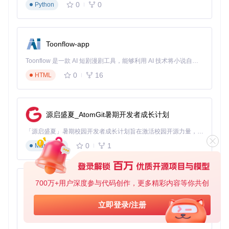
0
0
Python
影响指令遵循度，高数值使生成结果更
CFG
5-15
系数
贴合文本描述
采样
8步为快速模式，30步为高质量模式，平
8-30
步数
衡速度与细节
Toonflow-app
基础操作流程可概括为：上传源图像→输入视角指令→调整参
Toonflow 是一款 AI 短剧漫剧工具，能够利用 AI 技术将小说自动转化为剧本，并结合 AI 生成的图片和视频，实现高效的短剧创作。借助 Toonflow，可以轻松完成从文字到影像的全流程，让短剧制作变得更加智能与便捷。
数组合→执行生成→结果导出。系统支持批量处理功能，最多
0
16
HTML
可同时处理3张源图像，每个图像可生成5种不同视角，大幅提
升内容生产效率。
效率提升策略：从单图到多视角的产能跃迁
源启盛夏_AtomGit暑期开发者成长计划
批处理工作流优化
「源启盛夏」暑期校园开发者成长计划旨在激活校园开源力量，通过积分激励、认证扶持、资源倾斜等形式，引导高校组织和开发者完成「入驻 — 建项目 — 做贡献 — 获认证 — 得资源」的完整闭环。无论你是想带领社团入驻平台的组织者，还是希望用代码贡献证明自己的开发者，都能在这里找到属于你的成长路径。
传统多视角创作需要针对每个角度单独拍摄和后期处理，而Q
0
1
Markdown
wen-Edit-2509通过以下技术实现效率突破：
并行生成机制
：利用GPU多线程处理能力，同时渲染多个
视角
700万+用户深度参与代码创作，更多精彩内容等你共创
AionUi
模板化指令集
：预设12种常用视角转换指令，避免重复输
免费、本地、开源的 24/7 全天候 Cowork 应用，以及适用于 Gemini CLI、Claude Code、Codex、OpenCode、Qwen Code、Goose CLI、Auggie 等的 OpenClaw | 🌟 喜欢就点star吧
入
立即登录/注册
参数记忆功能
：保存成功案例的参数组合，形成个性化配
0
6
TypeScript
置库