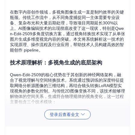
在数字内容创作领域，多视角图像生成一直是制约效率的关键
瓶颈。传统工作流中，从不同角度捕捉同一主体需要专业设
备、复杂布光和大量后期处理，导致项目周期延长300%以
上。AI图像编辑技术的出现彻底改变了这一现状，特别是Qwe
n-Edit-2509多角度切换方案，通过视角转换技术实现了从单张
图片生成多维度视觉内容的突破。本文将系统解析这一技术的
实现原理、操作流程及行业应用，帮助技术人员构建高效的智
能创作 pipeline。
技术原理解析：多视角生成的底层架构
Qwen-Edit-2509的核心优势在于其创新的神经网络架构，融
合了视觉理解与空间转换技术。系统通过预训练的深度特征提
取网络分析源图像的三维结构，再结合镜头转换LoRA模型实
现视角的参数化控制。与传统2D图像变换不同，该技术能够理
解物体的空间关系，生成符合物理规律的视角变化，这一过程
主要包含三个技术模块：
登录后查看全文
# 核心技术流程伪代码
def
generate_multi_view
(
source_image, instructions, param
# 1. 深度估计与三维结构重建
    depth_map = depth_estimation_model(source_image)
