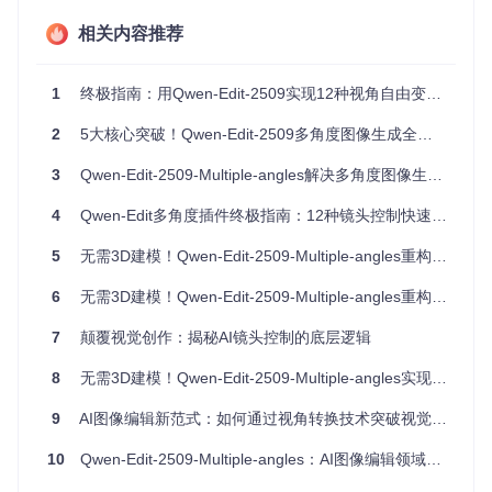
    3d_structure = structure_reconstruction(depth_map, sou
相关内容推荐
# 2. 视角参数解析与转换
    view_params = instruction_parser(instructions)

    transformed_scene = perspective_transform(3d_structure
1
终极指南：用Qwen-Edit-2509实现12种视角自由变换，让AI图像创作效率提升10倍
# 3. 图像渲染与细节优化
2
5大核心突破！Qwen-Edit-2509多角度图像生成全解析
    output_image = diffusion_renderer(transformed_scene, p
return
3
Qwen-Edit-2509-Multiple-angles解决多角度图像生成效率难题的5个突破：从重复拍摄到智能生成的实践指南
4
Qwen-Edit多角度插件终极指南：12种镜头控制快速提升创意效率
这种架构实现了"理解-转换-渲染"的全流程智能化，使视角生
成不再依赖人工建模，而是通过自然语言指令直接驱动。系统
5
无需3D建模！Qwen-Edit-2509-Multiple-angles重构图像编辑镜头控制逻辑
内置的8步Lightning采样器进一步将生成时间压缩至传统方法
的1/4，在保持1024×1024分辨率的同时实现秒级响应。
6
无需3D建模！Qwen-Edit-2509-Multiple-angles重构图像编辑镜头控制逻辑
基础操作指南：从零开始的多视角生成流程
7
颠覆视觉创作：揭秘AI镜头控制的底层逻辑
环境配置与模型部署
8
无需3D建模！Qwen-Edit-2509-Multiple-angles实现单图720度视角自由转换
模型文件准备
9
AI图像编辑新范式：如何通过视角转换技术突破视觉表达边界
基础模型：Qwen-Image-Edit-2509
10
Qwen-Edit-2509-Multiple-angles：AI图像编辑领域的镜头控制革新
加速组件：Qwen-Image-Lightning-8steps
专业模块：镜头转换.safetensors