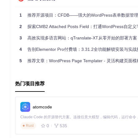
的活跃维护，使其成为构建专业级别表单的强大工具。不论你是开发新手
力助手。立即加入数以万计的用户行列，开启你的高效表单构建
1
推荐开源项目：CFDB——强大的WordPress表单数据管
# 推荐项目：定制化联系表单——轻量级WordPress表单解决方案
2
探索CMB2 Attached Posts Field：打通WordPress自定义字段
3
高效实现多语言网站：qTranslate-XT从零开始的部署方案
请注意，上述Markdown代码仅展示了推荐文章的文本结构，
4
告别Elementor Pro付费墙：3.31.2全功能解锁安装与实
5
推荐文章：WordPress Page Templater - 灵活构建页
热门项目推荐
atomcode
0
535
Rust