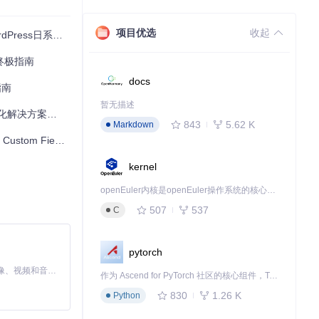
你构建互动体验的得
项目优选
收起
ss日系美学站点
方案终极指南
docs
指南
暂无描述
解决方案指南
843
5.62 K
Markdown
m Fields）
kernel
openEuler内核是openEuler操作系统的核心，既是系统性能与稳定性的基石，也是连接处理器、设备与服务的桥梁。
507
537
C
pytorch
MiniMax H3 是一个通用的全模态生成系统。它支持对由文本、图像、视频和音频组成的多模态上下文进行统一理解，并能生成分辨率高达 2K、时长可达 15 秒的带原生立体声音频的视频。得益于面向任务泛化的系统设计，H3 在预训练阶段就已具备广泛的多模态上下文理解与生成能力，能够出色地执行复杂的多模态指令。
作为 Ascend for PyTorch 社区的核心组件，TorchNPU 是昇腾专为 PyTorch 打造的深度学习适配插件，使 PyTorch 框架能够直接调用昇腾 NPU，为开发者提供昇腾 AI 处理器的超强算力。
830
1.26 K
Python