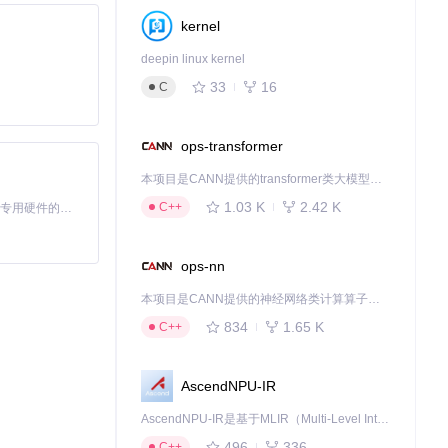
kernel
deepin linux kernel
33
16
C
ops-transformer
本项目是CANN提供的transformer类大模型算子库，实现网络在NPU上加速计算。
1.03 K
2.42 K
C++
基于Python的Xiaozhi AI，适用于想要完整Xiaozhi体验而无需拥有专用硬件的用户。
ops-nn
本项目是CANN提供的神经网络类计算算子库，实现网络在NPU上加速计算。
834
1.65 K
C++
AscendNPU-IR
AscendNPU-IR是基于MLIR（Multi-Level Intermediate Representation）构建的，面向昇腾亲和算子编译时使用的中间表示，提供昇腾完备表达能力，通过编译优化提升昇腾AI处理器计算效率，支持通过生态框架使能昇腾AI处理器与深度调优
496
336
C++