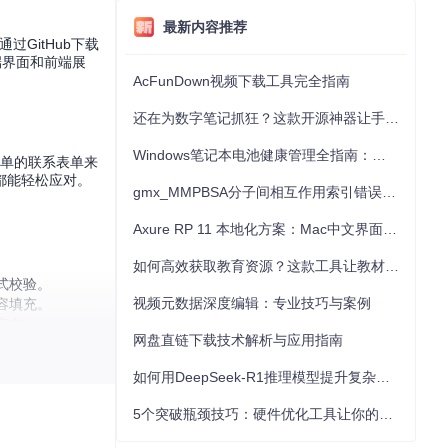
最新内容推荐
过GitHub下载
端界面和前端展
AcFunDown视频下载工具完全指南
还在为数字笔记抓狂？这款开源神器让手写批注效率提升300%
Windows笔记本电池健康管理全指南：从根源解决电池损耗问题
个简单的联系表单来
都能轻松应对。
gmx_MMPBSA分子间相互作用索引错误的深度诊断与解决
Axure RP 11 本地化方案：Mac中文界面优化与原型设计工具汉化全指南
如何高效获取教育资源？这款工具让教材下载效率提升80%
式校验。
视频元数据深度编辑：专业技巧与案例
容填充。
定向。
网盘直链下载技术解析与应用指南
如何用DeepSeek-R1推理模型提升复杂任务解决能力：完整指南
5个突破瓶颈技巧：硬件优化工具让你的电脑性能提升30%
的自定义能力和背后