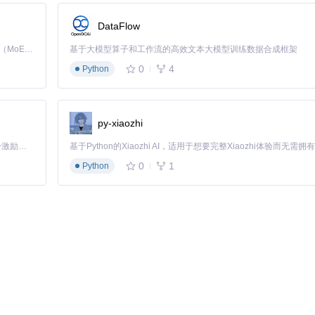
DataFlow
Kimi K3 是Kimi能力最强的模型：这是一个拥有 2.8 万亿参数的混合专家（MoE）模型，具备原生视觉理解能力，并支持 100 万 token 的上下文窗口。
基于大模型算子和工作流的高效文本大模型训练数据合成框架
0
4
Python
py-xiaozhi
「源启盛夏」暑期校园开发者成长计划旨在激活校园开源力量，通过积分激励、认证扶持、资源倾斜等形式，引导高校组织和开发者完成「入驻 — 建项目 — 做贡献 — 获认证 — 得资源」的完整闭环。无论你是想带领社团入驻平台的组织者，还是希望用代码贡献证明自己的开发者，都能在这里找到属于你的成长路径。
0
1
Python