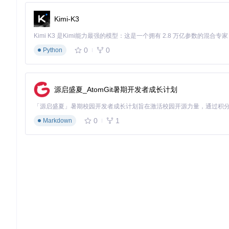
Kimi-K3
0
0
Python
源启盛夏_AtomGit暑期开发者成长计划
0
1
Markdown