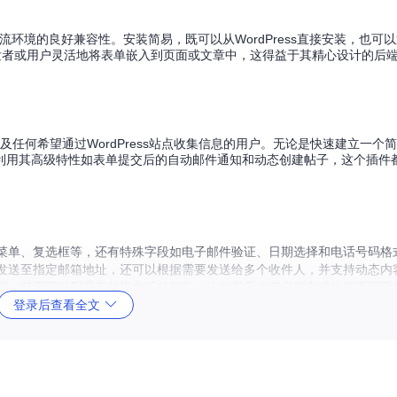
了其对主流环境的良好兼容性。安装简易，既可以从WordPress直接安装，也可以通
，允许开发者或用户灵活地将表单嵌入到页面或文章中，这得益于其精心设计的后
组织者以及任何希望通过WordPress站点收集信息的用户。无论是快速建立一
利用其高级特性如表单提交后的自动邮件通知和动态创建帖子，这个插件
菜单、复选框等，还有特殊字段如电子邮件验证、日期选择和电话号码格
发送至指定邮箱地址，还可以根据需要发送给多个收件人，并支持动态内
据，甚至可以配置表单提交后的行为，比如显示自定义消息或执行页面重
登录后查看全文
s帖子，极大扩展了表单的应用范围。
次更新都经过严格的质量控制。
m Contact Forms无疑是一个值得尝试的选择。它的用户友好性、高度