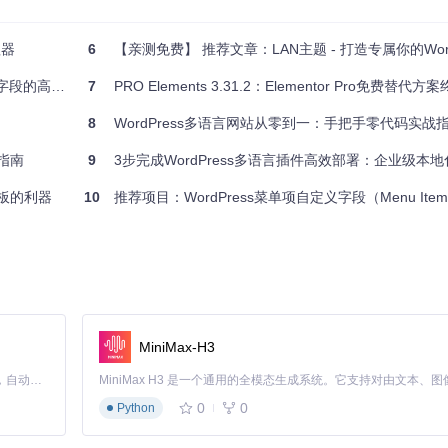
还是经验丰富的Web开发者，Custom Contact Forms都将是
之旅吧！
理器
6
【亲测免费】 推荐文章：LAN主题 - 打造专属你的WordPre
的高效链接之道
7
PRO Elements 3.31.2：Elementor Pro免费替代
8
WordPress多语言网站从零到一：手把手零代码实战
并不包括实际链接或图片路径的插入，实际应用时需按照真实情况调整。
战指南
9
3步完成WordPress多语言插件高效部署：企业级本地化
面模板的利器
10
推荐项目：WordPress菜单项自定义字段（Menu Item Custo
MiniMax-H3
Claude Code 的开源替代方案。连接任意大模型，编辑代码，运行命令，自动验证 — 全自动执行。用 Rust 构建，极致性能。 ｜ An open-source alternative to Claude Code. Connect any LLM, edit code, run commands, and verify changes — autonomously. Built in Rust for speed. Get Started
0
0
Python