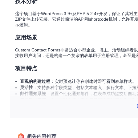
技术分析
这个项目基于WordPress 3.9+及PHP 5.2.4+开发，保证
ZIP文件上传安装。它通过简洁的API和shortcode机制
示逻辑。
应用场景
Custom Contact Forms非常适合小型企业、博主、活动
接收用户询问，还是构建一个复杂的表单用于注册管理，甚至是
项目特点
直观的构建过程
：实时预览让你在创建时即可看到表单样式。
灵活性
：支持多种字段类型，包括文本输入、多行文本、下拉
邮件通知系统
：设置个性化通知邮件，在表单成功提交后自动
表单数据管理
：用户可以方便地查看和管理所有的表单提交数
动态表单处理
：可依据用户提交的数据动态创建WordPres
兼容性和稳定性
：通过Travis CI持续集成测试，确保每一
结语
相关内容推荐
对于寻求简洁高效表单解决方案的WordPress用户来说，Custo