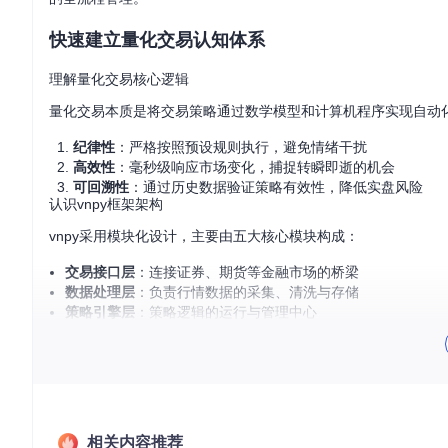
快速建立量化交易认知体系
理解量化交易核心逻辑
量化交易本质是将交易策略通过数学模型和计算机程序实现自动
纪律性
：严格按照预设规则执行，避免情绪干扰
高效性
：毫秒级响应市场变化，捕捉转瞬即逝的机会
可回溯性
：通过历史数据验证策略有效性，降低实盘风险
认识vnpy框架架构
vnpy采用模块化设计，主要由五大核心模块构成：
交易接口层
：连接证券、期货等金融市场的桥梁
数据处理层
：负责行情数据的采集、清洗与存储
策略引擎层
：策略逻辑的运行与管理中心
风险控制层
：实时监控交易风险，保障资金安全
用户交互层
：提供直观的操作界面和数据可视化
掌握vnpy核心功能模块
快速部署开发环境
相关内容推荐