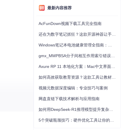
最新内容推荐
AcFunDown视频下载工具完全指南
还在为数字笔记抓狂？这款开源神器让手写批注效率提升300%
Windows笔记本电池健康管理全指南：从根源解决电池损耗问题
gmx_MMPBSA分子间相互作用索引错误的深度诊断与解决
Axure RP 11 本地化方案：Mac中文界面优化与原型设计工具汉化全指南
如何高效获取教育资源？这款工具让教材下载效率提升80%
视频元数据深度编辑：专业技巧与案例
网盘直链下载技术解析与应用指南
如何用DeepSeek-R1推理模型提升复杂任务解决能力：完整指南
5个突破瓶颈技巧：硬件优化工具让你的电脑性能提升30%