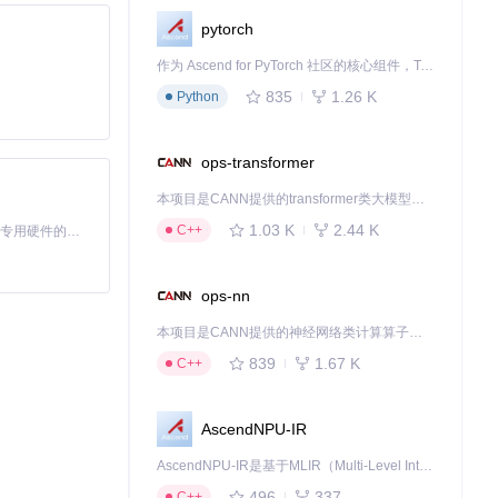
pytorch
作为 Ascend for PyTorch 社区的核心组件，TorchNPU 是昇腾专为 PyTorch 打造的深度学习适配插件，使 PyTorch 框架能够直接调用昇腾 NPU，为开发者提供昇腾 AI 处理器的超强算力。
835
1.26 K
Python
ops-transformer
本项目是CANN提供的transformer类大模型算子库，实现网络在NPU上加速计算。
1.03 K
2.44 K
C++
基于Python的Xiaozhi AI，适用于想要完整Xiaozhi体验而无需拥有专用硬件的用户。
ops-nn
本项目是CANN提供的神经网络类计算算子库，实现网络在NPU上加速计算。
839
1.67 K
C++
AscendNPU-IR
AscendNPU-IR是基于MLIR（Multi-Level Intermediate Representation）构建的，面向昇腾亲和算子编译时使用的中间表示，提供昇腾完备表达能力，通过编译优化提升昇腾AI处理器计算效率，支持通过生态框架使能昇腾AI处理器与深度调优
496
337
C++