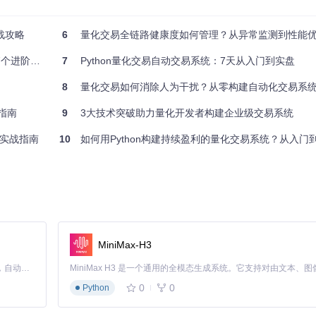
py/vnpy
战攻略
6
量化交易全链路健康度如何管理？从异常监测到性能
进阶技巧
7
Python量化交易自动交易系统：7天从入门到实盘
交易终端
8
量化交易如何消除人为干扰？从零构建自动化交易系
兼容性问题。安装前确保已安装Git和对应系统的编译工具链。
指南
9
3大技术突破助力量化开发者构建企业级交易系统
实战指南
10
如何用Python构建持续盈利的量化交易系统？从入门到
MiniMax-H3
Claude Code 的开源替代方案。连接任意大模型，编辑代码，运行命令，自动验证 — 全自动执行。用 Rust 构建，极致性能。 ｜ An open-source alternative to Claude Code. Connect any LLM, edit code, run commands, and verify changes — autonomously. Built in Rust for speed. Get Started
0
0
Python