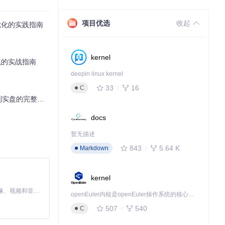
项目优选
收起
优化的实践指南
kernel
统的实战指南
deepin linux kernel
33
16
C
实盘的完整指南
docs
暂无描述
843
5.64 K
Markdown
kernel
MiniMax H3 是一个通用的全模态生成系统。它支持对由文本、图像、视频和音频组成的多模态上下文进行统一理解，并能生成分辨率高达 2K、时长可达 15 秒的带原生立体声音频的视频。得益于面向任务泛化的系统设计，H3 在预训练阶段就已具备广泛的多模态上下文理解与生成能力，能够出色地执行复杂的多模态指令。
openEuler内核是openEuler操作系统的核心，既是系统性能与稳定性的基石，也是连接处理器、设备与服务的桥梁。
507
540
C