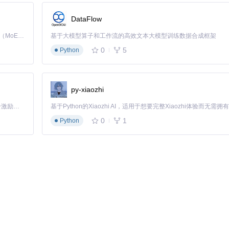
制和数据清洗等功能，为策略开发提供高质量的数据支持。
DataFlow
Kimi K3 是Kimi能力最强的模型：这是一个拥有 2.8 万亿参数的混合专家（MoE）模型，具备原生视觉理解能力，并支持 100 万 token 的上下文窗口。
基于大模型算子和工作流的高效文本大模型训练数据合成框架
0
5
Python
py-xiaozhi
「源启盛夏」暑期校园开发者成长计划旨在激活校园开源力量，通过积分激励、认证扶持、资源倾斜等形式，引导高校组织和开发者完成「入驻 — 建项目 — 做贡献 — 获认证 — 得资源」的完整闭环。无论你是想带领社团入驻平台的组织者，还是希望用代码贡献证明自己的开发者，都能在这里找到属于你的成长路径。
0
1
Python
late
