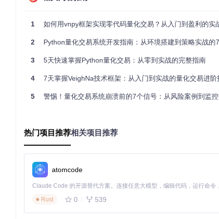
克隆项目代码库：
git clone https://gitcode.com/vn
执行安装脚本：
Windows系统：
install.bat
1
如何用vnpy框架实现零代码量化交易？从入门到盈利的实
Linux系统：
bash install.sh
macOS系统：
bash install_osx.sh
2
Python量化交易系统开发指南：从环境搭建到策略实战的7个
验证安装：运行
examples/veighna_trader/run.py
启动
3
5天快速掌握Python量化交易：从零到实战的完整指南
⚠️ 安装提示：建议使用Python 3.8-3.10版本，避免版本
4
7天掌握VeighNa技术框架：从入门到实战的量化交易进阶
配置数据存储方案
5
警惕！量化交易系统崩溃前的7个信号：从风险案例到监控
vnpy支持多种数据库后端，配置建议如下：
高频交易
：推荐使用PostgreSQL，配置示例：
热门项目推荐
相关项目推荐
"database"
: {

"database"
: 
"vnpy"
,

"host"
: 
"localhost"
,

"port"
: 
5432
,

atomcode
"user"
: 
"postgres"
,

"password"
: 
"password"
0
539
Rust
低频回测
：可选择SQLite，无需额外配置，适合本地开发测试