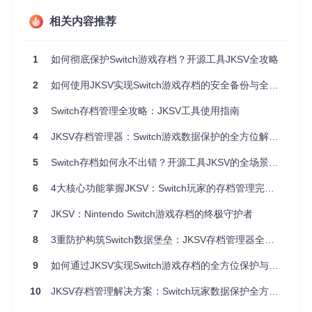
一键备份
：选择游戏后按A键即可创建存档备份，支持自动
压缩节省存储空间
相关内容推荐
灵活恢复
：从备份列表中选择需要恢复的存档，简单操作即
可回到之前的游戏状态
1
如何彻底保护Switch游戏存档？开源工具JKSV全攻略
存档管理
：查看所有备份历史，按时间排序，轻松找到需要
的存档版本
2
如何使用JKSV实现Switch游戏存档的安全备份与全面管理
用户与游戏管理：多账户支持
JKSV支持多用户环境，方便家庭共享Switch主机的场景：
3
Switch存档管理全攻略：JKSV工具使用指南
用户切换
：快速在不同用户账户间切换，管理各自的游戏存
4
JKSV存档管理器：Switch游戏数据保护的全方位解决方案
档
批量操作
：支持为当前用户或所有用户批量导出存档，提高
5
Switch存档如何永不出错？开源工具JKSV的全场景保护方案
管理效率
6
4大核心功能掌握JKSV：Switch玩家的存档管理完全指南
收藏功能
：将常用游戏添加到收藏夹，方便快速访问
高级功能：释放更多可能
7
JKSV：Nintendo Switch游戏存档的终极守护者
除了基础的存档管理，JKSV还提供多种高级功能：
8
3重防护构筑Switch数据堡垒：JKSV存档管理器全方位守护指南
存档创建
：无需启动游戏即可为指定游戏创建新存档
SVI文件支持
：通过SVI文件管理未安装游戏的存档信息
9
如何通过JKSV实现Switch游戏存档的全方位保护与高效管理
系统维护
：包含文件浏览器、进程管理、系统分区浏览等实
用工具
10
JKSV存档管理解决方案：Switch玩家数据保护全方位指南