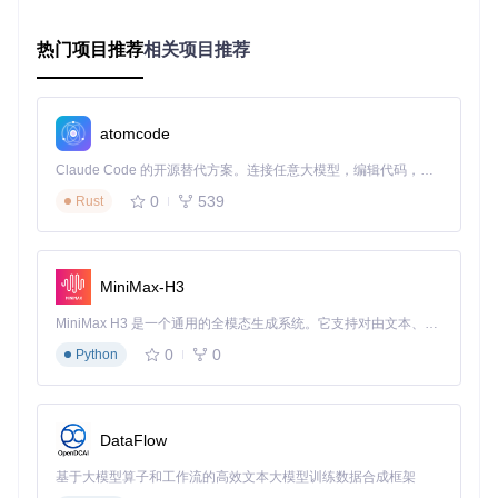
快速上手：JKSV安装与基础操作
热门项目推荐
相关项目推荐
安装部署步骤
只需简单几步，即可开始使用JKSV：
获取源码
：克隆仓库
git clone https://gitcode.co
atomcode
m/gh_mirrors/jk/JKSV
Claude Code 的开源替代方案。连接任意大模型，编辑代码，运行命令，自动验证 — 全自动执行。用 Rust 构建，极致性能。 ｜ An open-source alternative to Claude Code. Connect any LLM, edit code, run commands, and verify changes — autonomously. Built in Rust for speed. Get Started
编译文件
：按照项目说明编译生成NRO文件
部署应用
：将生成的NRO文件放入SD卡的
switch
目录
0
539
Rust
启动应用
：在Homebrew菜单中找到并启动JKSV
基本操作指南
掌握这些基础操作，就能满足日常存档管理需求：
MiniMax-H3
用户选择
：启动后使用A键选择用户，进入游戏列表
MiniMax H3 是一个通用的全模态生成系统。它支持对由文本、图像、视频和音频组成的多模态上下文进行统一理解，并能生成分辨率高达 2K、时长可达 15 秒的带原生立体声音频的视频。得益于面向任务泛化的系统设计，H3 在预训练阶段就已具备广泛的多模态上下文理解与生成能力，能够出色地执行复杂的多模态指令。
备份存档
：选择游戏后按A键打开备份菜单，输入文件名完
0
0
Python
成备份
恢复存档
：在游戏备份列表中选择需要恢复的存档，按A键
确认
退出程序
：使用Plus键正确退出，确保所有设置被保存
DataFlow
典型应用场景：JKSV实战案例
基于大模型算子和工作流的高效文本大模型训练数据合成框架