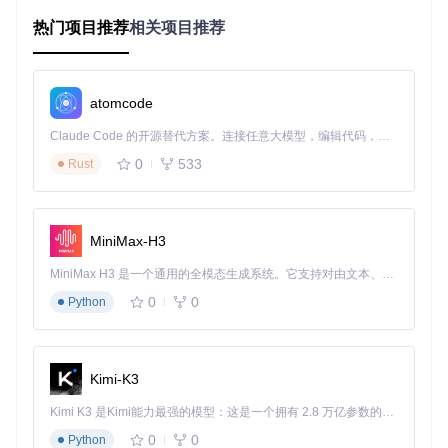
媒体库：管理本地和网络资源
收藏夹：保存常用内容
热门项目推荐
相关项目推荐
3. 网络与连接管理
支持多种网络连接方式，包括WiFi和有线网络，可配置代理和
自定义DNS，确保在不同网络环境下的稳定使用。
atomcode
设备兼容性判断
Claude Code 的开源替代方案。连接任意大模型，编辑代码，运行命令，自动验证 — 全自动执行。用 Rust 构建，极致性能。 ｜ An open-source alternative to Claude Code. Connect any LLM, edit code, run commands, and verify changes — autonomously. Built in Rust for speed. Get Started
需求场景→推荐配置→兼容性说明
0
533
Rust
基础使用场景
推荐配置：Android 5.0以上，1GB内存，50MB存储空间
兼容性说明：可运行基本功能，但可能无法流畅播放高清视
MiniMax-H3
频
MiniMax H3 是一个通用的全模态生成系统。它支持对由文本、图像、视频和音频组成的多模态上下文进行统一理解，并能生成分辨率高达 2K、时长可达 15 秒的带原生立体声音频的视频。得益于面向任务泛化的系统设计，H3 在预训练阶段就已具备广泛的多模态上下文理解与生成能力，能够出色地执行复杂的多模态指令。
高清播放场景
0
0
Python
推荐配置：Android 8.0以上，2GB内存，200MB存储空间
兼容性说明：支持硬件解码和高清视频播放，界面流畅
多任务处理场景
Kimi-K3
推荐配置：Android 10.0以上，4GB内存，500MB存储空间
Kimi K3 是Kimi能力最强的模型：这是一个拥有 2.8 万亿参数的混合专家（MoE）模型，具备原生视觉理解能力，并支持 100 万 token 的上下文窗口。
兼容性说明：可同时运行多个应用，支持后台下载和播放
0
0
Python