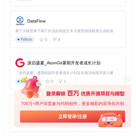
场景化配置指南
学习目标
DataFlow
掌握不同安装方式的操作步骤
学会基础和高级配置方法
基于大模型算子和工作流的高效文本大模型训练数据合成框架
能够解决常见安装问题
0
4
Python
安装准备与环境检查
环境问题预检清单
[ ] 设备电量是否充足（建议至少50%）
[ ] 是否已备份重要数据
源启盛夏_AtomGit暑期开发者成长计划
[ ] 存储空间是否满足要求
[ ] 网络连接是否稳定
「源启盛夏」暑期校园开发者成长计划旨在激活校园开源力量，通过积分激励、认证扶持、资源倾斜等形式，引导高校组织和开发者完成「入驻 — 建项目 — 做贡献 — 获认证 — 得资源」的完整闭环。无论你是想带领社团入驻平台的组织者，还是希望用代码贡献证明自己的开发者，都能在这里找到属于你的成长路径。
[ ] 未知来源应用安装权限是否开启
安装方式选择
0
1
Markdown
新手友好方案
🔧 步骤1：下载最新版本的APK安装包 🔧 步骤2：进入设备设
置，开启"未知来源应用"权限 🔧 步骤3：使用文件管理器找到
700万+用户深度参与代码创作，更多精彩内容等你共创
py-xiaozhi
下载的APK文件 🔧 步骤4：点击安装并等待完成
基于Python的Xiaozhi AI，适用于想要完整Xiaozhi体验而无需拥有专用硬件的用户。
[!WARNING] 仅从可信来源下载APK文件，避免安装恶意软
立即登录/注册
件。
0
1
Python
开发者方案