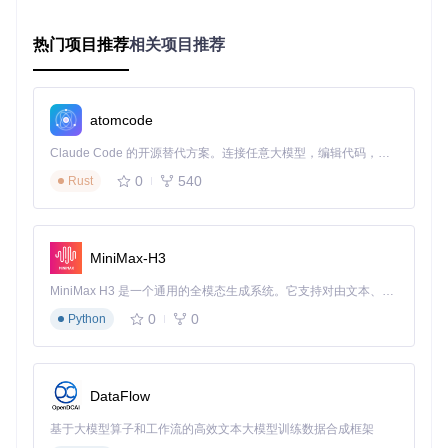
📝 实施步骤：四阶段完整操作指南
热门项目推荐
相关项目推荐
1. 环境准备阶段
在执行重置操作前，需完成以下准备工作：
atomcode
# 克隆项目仓库
Claude Code 的开源替代方案。连接任意大模型，编辑代码，运行命令，自动验证 — 全自动执行。用 Rust 构建，极致性能。 ｜ An open-source alternative to Claude Code. Connect any LLM, edit code, run commands, and verify changes — autonomously. Built in Rust for speed. Get Started
git 
clone
 https://gitcode.com/gh_mirrors/cu/cursor-free-ev
0
540
Rust
# 进入项目目录
cd
 cursor-free-everyday

MiniMax-H3
# 检查系统依赖（以Rust环境为例）
MiniMax H3 是一个通用的全模态生成系统。它支持对由文本、图像、视频和音频组成的多模态上下文进行统一理解，并能生成分辨率高达 2K、时长可达 15 秒的带原生立体声音频的视频。得益于面向任务泛化的系统设计，H3 在预训练阶段就已具备广泛的多模态上下文理解与生成能力，能够出色地执行复杂的多模态指令。
0
0
Python
[!NOTE] 确保已关闭所有Cursor相关进程，包括后台运行
的服务。可以使用系统监视器检查并结束相关进程，避免
重置过程中出现资源冲突。
2. 执行重置阶段
DataFlow
完成环境准备后，执行以下步骤进行额度重置：
基于大模型算子和工作流的高效文本大模型训练数据合成框架