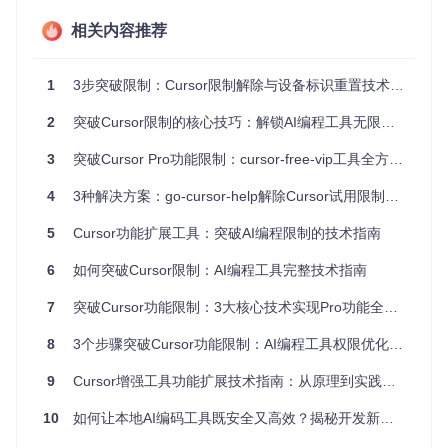
🔧 创新方案：基于身份重置的突破技术
相关内容推荐
针对上述问题，本文介绍的"CursorPro免费助手"提供了创新
性解决方案。该工具通过智能重置用户身份标识，实现AI编程
工具使用额度的无限循环利用。
1
3步突破限制：Cursor限制解除与设备标识重置技术指南
CursorPro免费助手界面
2
突破Cursor限制的核心技巧：解锁AI编程工具无限使用潜能
核心功能解析
3
突破Cursor Pro功能限制：cursor-free-vip工具全方位应用指南
该工具的核心能力体现在三个方面：
4
3种解决方案：go-cursor-help解除Cursor试用限制完全指南
动态身份生成
：通过算法实时生成新的用户标识信息，突破
5
Cursor功能扩展工具：突破AI编程限制的技术指南
基于账号的额度限制
设备指纹模拟
：智能模拟不同硬件环境特征，解除设备绑定
6
如何突破Cursor限制：AI编程工具完整技术指南
限制
自动化流程管理
：内置任务调度机制，可实现定期自动重
7
突破Cursor功能限制：3大核心技术实现Pro功能全流程解锁指南
置，减少人工干预
技术原理类比
8
3个步骤突破Cursor功能限制：AI编程工具权限优化完整方案
这一技术原理可类比为"网络身份的动态面具"：就像人们在不
9
Cursor增强工具功能扩展技术指南：从原理到实践的系统优化方案
同场合需要佩戴不同面具一样，工具通过为AI编程工具提供全
新的"数字身份"，使系统认为是新用户首次使用，从而分配全
10
如何让本地AI编码工具既安全又高效？揭秘开发新范式
新的使用额度。这种机制不修改工具本身，而是通过外部环境
优化实现限制突破。