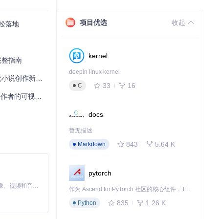
项目优选
收起
松落地
kernel
完整指南
deepin linux kernel
说创作新纪元
33
16
C
互动叙事解决方案
docs
暂无描述
843
5.64 K
Markdown
pytorch
MiniMax H3 是一个通用的全模态生成系统。它支持对由文本、图像、视频和音频组成的多模态上下文进行统一理解，并能生成分辨率高达 2K、时长可达 15 秒的带原生立体声音频的视频。得益于面向任务泛化的系统设计，H3 在预训练阶段就已具备广泛的多模态上下文理解与生成能力，能够出色地执行复杂的多模态指令。
作为 Ascend for PyTorch 社区的核心组件，TorchNPU 是昇腾专为 PyTorch 打造的深度学习适配插件，使 PyTorch 框架能够直接调用昇腾 NPU，为开发者提供昇腾 AI 处理器的超强算力。
835
1.26 K
Python