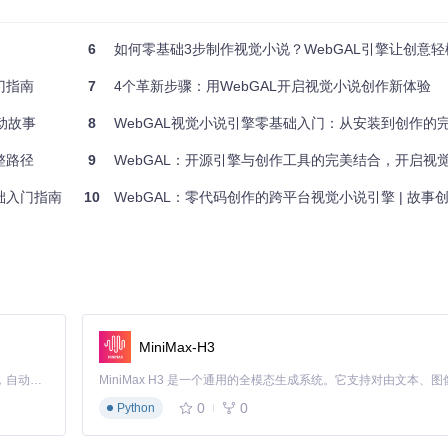
6
如何零基础3步制作视觉小说？WebGAL引擎让创意轻
门指南
7
4个革新步骤：用WebGAL开启视觉小说创作新体验
动故事
8
WebGAL视觉小说引擎零基础入门：从安装到创作的
整路径
9
WebGAL：开源引擎与创作工具的完美结合，开启视觉小
础入门指南
10
WebGAL：零代码创作的跨平台视觉小说引擎 | 故事创作者的可视化
MiniMax-H3
Claude Code 的开源替代方案。连接任意大模型，编辑代码，运行命令，自动验证 — 全自动执行。用 Rust 构建，极致性能。 ｜ An open-source alternative to Claude Code. Connect any LLM, edit code, run commands, and verify changes — autonomously. Built in Rust for speed. Get Started
0
0
Python