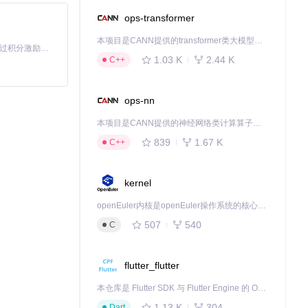
ops-transformer
本项目是CANN提供的transformer类大模型算子库，实现网络在NPU上加速计算。
「源启盛夏」暑期校园开发者成长计划旨在激活校园开源力量，通过积分激励、认证扶持、资源倾斜等形式，引导高校组织和开发者完成「入驻 — 建项目 — 做贡献 — 获认证 — 得资源」的完整闭环。无论你是想带领社团入驻平台的组织者，还是希望用代码贡献证明自己的开发者，都能在这里找到属于你的成长路径。
1.03 K
2.44 K
C++
ops-nn
本项目是CANN提供的神经网络类计算算子库，实现网络在NPU上加速计算。
839
1.67 K
C++
过简单的拖拽操
kernel
openEuler内核是openEuler操作系统的核心，既是系统性能与稳定性的基石，也是连接处理器、设备与服务的桥梁。
507
540
C
flutter_flutter
本仓库是 Flutter SDK 与 Flutter Engine 的 OpenHarmony 适配版本，由 CPF-Flutter 团队维护。开发者可使用熟悉的 Flutter 技术栈开发 OpenHarmony 应用，3.35.7 及以后的适配版本可基于本仓库源码构建支持 OpenHarmony 的 Flutter Engine。
1.13 K
304
Dart