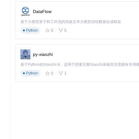
DataFlow
基于大模型算子和工作流的高效文本大模型训练数据合成框架
5. 预览效果
0
5
Python
服务器启动后，系统会自动打开浏览器并显示WebGAL的演示
✨
功能亮点
：开发服务器支持实时预览，修改内容后无需重启，
py-xiaozhi
图形化编辑器全解析：创作流程
0
1
Python
WebGAL的图形化编辑器是创作的核心工具。界面分为多个功
作，就能完成角色、背景、音乐等资源的添加和配置。
场景创建与管理
在编辑器中，你可以创建多个场景，每个场景对应故事的一个章
角色对话设计
在场景编辑区，只需点击"添加对话"按钮，就能输入角色名称和
背景与音乐设置