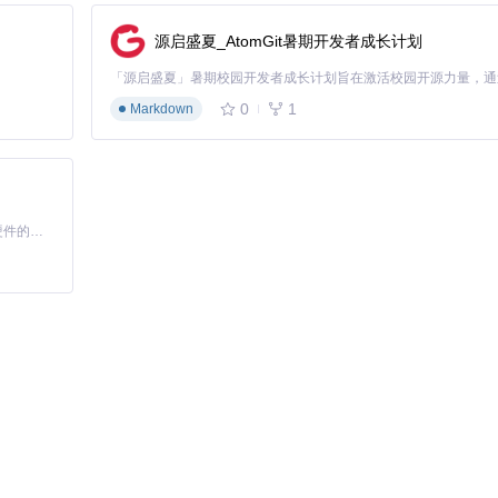
源启盛夏_AtomGit暑期开发者成长计划
0
1
Markdown
界面。你可以立即体验引擎的各项功能，开始你的创作之旅。
浏览器会自动刷新显示最新效果。
基于Python的Xiaozhi AI，适用于想要完整Xiaozhi体验而无需拥有专用硬件的用户。
能区域，左侧是项目资源管理器，中间是场景编辑区，右侧是属性面板。通
节或片段。通过场景管理器，可以轻松切换和编辑不同的场景内容。
对话内容。编辑器支持富文本格式，可以设置文字颜色、大小和样式。