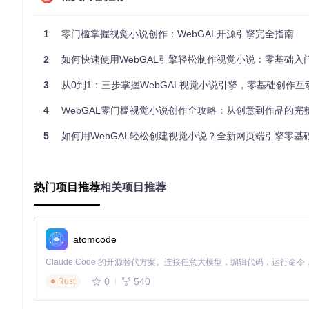
使用Git命令克隆WebGAL项目到本地：
1
零门槛掌握视觉小说创作：WebGAL开源引擎完全指南
git 
clone
2
如何快速使用WebGAL引擎轻松制作视觉小说：零基础入
这个命令会将WebGAL的完整源代码下载到你的电脑中。
3
从0到1：三步掌握WebGAL视觉小说引擎，零基础创作互
2. 进入项目目录
4
WebGAL零门槛视觉小说创作全攻略：从创意到作品的完
克隆完成后，通过以下命令进入项目文件夹：
5
如何用WebGAL轻松创建视觉小说？全新网页端引擎零基
cd
3. 安装依赖包
热门项目推荐
相关项目推荐
输入以下命令安装项目所需的所有组件和库文件：
atomcode
这个过程可能需要几分钟时间，耐心等待安装完成。
0
540
Rust
4. 启动开发服务器
依赖安装完成后，输入以下命令启动开发服务器：