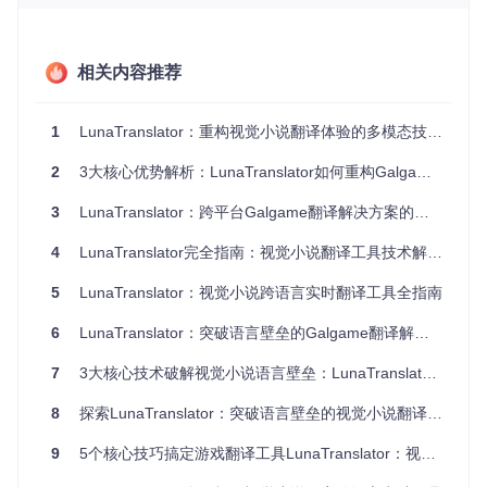
信(IPC)机制实时传输至翻译主程序。这种方式避免了屏幕截
取带来的识别误差，实现毫秒级响应的文本捕获。
核心配置参数（位于src/LunaTranslator/defaultconfig/confi
相关内容推荐
g.json）
实施步骤
：
1
LunaTranslator：重构视觉小说翻译体验的多模态技术解决方案
启动LunaTranslator并选择"游戏挂钩"模式
2
3大核心优势解析：LunaTranslator如何重构Galgame翻译体验
通过进程选择器指定目标游戏程序
根据游戏引擎类型在高级设置中选择对应适配模块
3
LunaTranslator：跨平台Galgame翻译解决方案的效率提升实践
启用"自动注入"功能实现游戏启动时自动挂钩
4
LunaTranslator完全指南：视觉小说翻译工具技术解析与应用实践
效果评估
：
5
LunaTranslator：视觉小说跨语言实时翻译工具全指南
文本捕获延迟：平均87ms（取决于游戏引擎）
内存占用：22MB（32位游戏）/35MB（64位游戏）
6
LunaTranslator：突破语言壁垒的Galgame翻译解决方案
兼容性覆盖：92%主流视觉小说引擎
OCR图像识别：突破无法HOOK场景的终极方案
7
3大核心技术破解视觉小说语言壁垒：LunaTranslator全场景应用指南
当面对加壳保护或自定义渲染引擎的游戏时，OCR图像识别功
8
探索LunaTranslator：突破语言壁垒的视觉小说翻译全面指南
能成为文本捕获的可靠备选方案。LunaTranslator集成了多引
擎OCR处理管道，通过图像预处理（去噪、二值化、倾斜校
9
5个核心技巧搞定游戏翻译工具LunaTranslator：视觉小说本地化完全指南
正）提升识别精度，支持10种以上语言的混合识别。