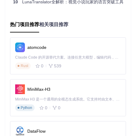
10
LunaTranslator全解析：视觉小说玩家的语言突破工具
OCR引擎配置示例（位于src/LunaTranslator/defaultconfig/
ocrsetting.json）
优化技巧
：
热门项目推荐
相关项目推荐
对于竖排文本，在设置中启用"竖排识别"模式
非标准字体可通过"字符集训练"功能提升识别率
多显示器场景下使用"区域锁定"功能限定识别范围
atomcode
剪贴板监控：轻量级文本捕获方案
作为系统级的文本获取方式，剪贴板监控功能以其极低的资源
Claude Code 的开源替代方案。连接任意大模型，编辑代码，运行命令，自动验证 — 全自动执行。用 Rust 构建，极致性能。 ｜ An open-source alternative to Claude Code. Connect any LLM, edit code, run commands, and verify changes — autonomously. Built in Rust for speed. Get Started
占用（<5MB内存）成为辅助捕获手段。当游戏支持文本复制
0
539
Rust
操作时，该功能可通过监控剪贴板变化实现翻译触发，特别适
合不支持HOOK且文本区域固定的游戏场景。
场景应用：HOW TO：构建多引擎智能翻译系统
MiniMax-H3
翻译引擎架构设计
MiniMax H3 是一个通用的全模态生成系统。它支持对由文本、图像、视频和音频组成的多模态上下文进行统一理解，并能生成分辨率高达 2K、时长可达 15 秒的带原生立体声音频的视频。得益于面向任务泛化的系统设计，H3 在预训练阶段就已具备广泛的多模态上下文理解与生成能力，能够出色地执行复杂的多模态指令。
0
0
LunaTranslator采用分层架构设计，支持在线/离线引擎混合部
Python
署，通过优先级调度与故障转移机制确保翻译服务连续性。核
心架构包含：
请求分发层
：根据文本长度、语言组合选择最优引擎
DataFlow
引擎适配层
：统一不同翻译API的请求/响应格式