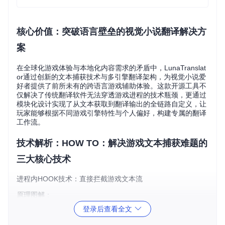
核心价值：突破语言壁垒的视觉小说翻译解决方
案
在全球化游戏体验与本地化内容需求的矛盾中，LunaTranslat
or通过创新的文本捕获技术与多引擎翻译架构，为视觉小说爱
好者提供了前所未有的跨语言游戏辅助体验。这款开源工具不
仅解决了传统翻译软件无法穿透游戏进程的技术瓶颈，更通过
模块化设计实现了从文本获取到翻译输出的全链路自定义，让
玩家能够根据不同游戏引擎特性与个人偏好，构建专属的翻译
工作流。
技术解析：HOW TO：解决游戏文本捕获难题的
三大核心技术
进程内HOOK技术：直接拦截游戏文本流
原理图解
：
HOOK技术通过注入动态链接库(DLL)到目标游戏进程空间，
登录后查看全文
拦截并解析游戏引擎的文本渲染函数调用。当游戏执行文本绘
制操作时，HOOK模块会捕获原始字符串数据，通过进程间通