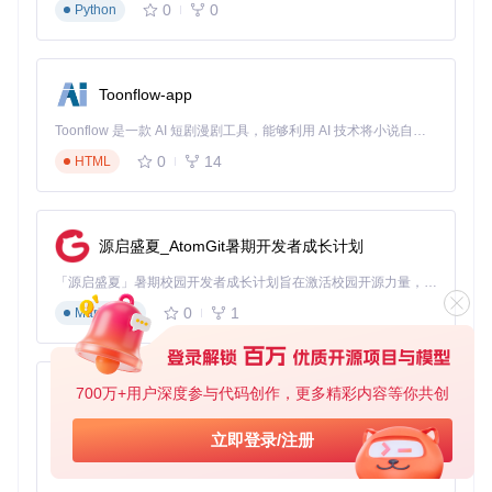
mkdir
0
0
Python
cp
移动设备解决方案
Android用户可以通过APK安装，并将MPQ文件复制到设备存
Toonflow-app
储的指定目录。移动版特别优化了触控操作，让你在小屏幕上
也能精准控制角色移动和战斗。
Toonflow 是一款 AI 短剧漫剧工具，能够利用 AI 技术将小说自动转化为剧本，并结合 AI 生成的图片和视频，实现高效的短剧创作。借助 Toonflow，可以轻松完成从文字到影像的全流程，让短剧制作变得更加智能与便捷。
0
14
HTML
DevilutionX在PSVita掌机上的运行界面，展示跨平台适配能力
进阶探索
移动设备优化：查看
android-project/
目录下的配置文件
源启盛夏_AtomGit暑期开发者成长计划
掌机版本编译：参考
Packaging/switch/
和
Packaging/vita/
目
录中的平台特定代码
「源启盛夏」暑期校园开发者成长计划旨在激活校园开源力量，通过积分激励、认证扶持、资源倾斜等形式，引导高校组织和开发者完成「入驻 — 建项目 — 做贡献 — 获认证 — 得资源」的完整闭环。无论你是想带领社团入驻平台的组织者，还是希望用代码贡献证明自己的开发者，都能在这里找到属于你的成长路径。
0
1
Markdown
三、个性化定制手册：打造你的专属暗黑世界
从基础设置到深度定制
700万+用户深度参与代码创作，更多精彩内容等你共创
AionUi
"玩了这么多年暗黑，我想调整一下游戏体验，可能吗？"Devil
utionX提供了丰富的自定义选项，从简单的画质调整到复杂的
免费、本地、开源的 24/7 全天候 Cowork 应用，以及适用于 Gemini CLI、Claude Code、Codex、OpenCode、Qwen Code、Goose CLI、Auggie 等的 OpenClaw | 🌟 喜欢就点star吧
立即登录/注册
游戏机制修改，满足不同玩家的需求。
0
6
TypeScript
基础配置优化