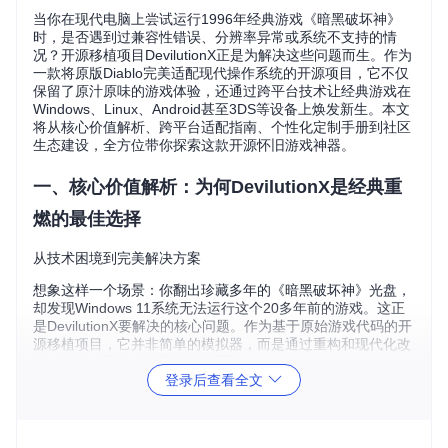
当你在现代电脑上尝试运行1996年经典游戏《暗黑破坏神》
时，是否遇到过兼容性错误、分辨率异常或系统不支持的情
况？开源移植项目DevilutionX正是为解决这些问题而生。作为
一款将原版Diablo完美适配现代操作系统的开源项目，它不仅
保留了原汁原味的游戏体验，还通过跨平台技术让经典游戏在
Windows、Linux、Android甚至3DS等设备上焕发新生。本文
将从核心价值解析、跨平台适配指南、个性化定制手册到社区
生态建设，全方位带你探索这款开源怀旧游戏神器。
一、核心价值解析：为何DevilutionX是经典重
燃的最佳选择
从技术困境到完美解决方案
想象这样一个场景：你翻出珍藏多年的《暗黑破坏神》光盘，
却发现Windows 11系统无法运行这个20多年前的游戏。这正
是DevilutionX要解决的核心问题。作为基于原始游戏代码的开
源移植项目，它并非简单的模拟器，而是通过重构和现代化改
造，让游戏原生支持现代操作系统。
登录后查看全文
DevilutionX项目标志，融合经典暗黑元素与现代设计
三大核心优势