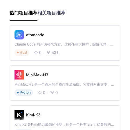
"我想在上班路上用手机玩，回家后在电脑上继续，这可能
吗？"DevilutionX的跨平台特性让这一想法成为现实。无论你
热门项目推荐
相关项目推荐
使用何种设备，都能找到适合的安装方案。
Windows系统安装
Windows用户可以直接下载预编译的可执行文件，将必要的游
atomcode
戏资源文件放置在以下任一位置：
Claude Code 的开源替代方案。连接任意大模型，编辑代码，运行命令，自动验证 — 全自动执行。用 Rust 构建，极致性能。 ｜ An open-source alternative to Claude Code. Connect any LLM, edit code, run commands, and verify changes — autonomously. Built in Rust for speed. Get Started
基础方式：与devilutionx.exe同目录
0
531
Rust
进阶方式：%AppData%\diasurgical\devilution目录
自动检测：已安装GOG版本的用户无需额外操作
⚠️
常见陷阱
：确保游戏资源文件名称正确，特别是DIABDAT.
MiniMax-H3
MPQ文件，Linux和macOS系统对文件名大小写敏感。
MiniMax H3 是一个通用的全模态生成系统。它支持对由文本、图像、视频和音频组成的多模态上下文进行统一理解，并能生成分辨率高达 2K、时长可达 15 秒的带原生立体声音频的视频。得益于面向任务泛化的系统设计，H3 在预训练阶段就已具备广泛的多模态上下文理解与生成能力，能够出色地执行复杂的多模态指令。
Linux系统配置
0
0
Python
对于Linux用户，可通过以下命令安装依赖并配置：
# Ubuntu/Debian系统依赖安装
sudo
 apt install libsdl2-2.0-0 libsdl2-image-2.0-0

Kimi-K3
Kimi K3 是Kimi能力最强的模型：这是一个拥有 2.8 万亿参数的混合专家（MoE）模型，具备原生视觉理解能力，并支持 100 万 token 的上下文窗口。
# 文件放置路径