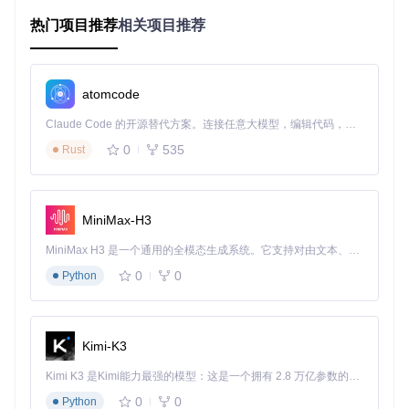
多维度内容表达系统
热门项目推荐
相关项目推荐
LaTeX数学公式、Mermaid流程图、PlantUML序列图和Mark
map思维导图的深度整合，使妙言超越了普通文本编辑器的范
畴。通过
Resources/DownView.bundle
中的渲染引擎，用户可
以将抽象概念转化为直观图表，实现从线性文字到立体思维的
atomcode
跨越。无论是学术论文中的公式推导，还是项目规划中的流程
设计，都能在统一环境中完成。
Claude Code 的开源替代方案。连接任意大模型，编辑代码，运行命令，自动验证 — 全自动执行。用 Rust 构建，极致性能。 ｜ An open-source alternative to Claude Code. Connect any LLM, edit code, run commands, and verify changes — autonomously. Built in Rust for speed. Get Started
0
535
Rust
智能格式化引擎
内置的Prettier格式化工具（
Resources/Prettier
）解决了Mark
down写作中的格式一致性问题。不同于手动调整的繁琐，妙
言能够自动优化排版结构，统一缩进、空格和换行，让文档保
MiniMax-H3
持专业水准的同时，减少70%的格式调整时间。这种"无感格
式化"体验，使创作者得以将精力集中在内容构思上。
MiniMax H3 是一个通用的全模态生成系统。它支持对由文本、图像、视频和音频组成的多模态上下文进行统一理解，并能生成分辨率高达 2K、时长可达 15 秒的带原生立体声音频的视频。得益于面向任务泛化的系统设计，H3 在预训练阶段就已具备广泛的多模态上下文理解与生成能力，能够出色地执行复杂的多模态指令。
0
0
Python
图：妙言简洁的编辑界面，左侧为文件导航，中间为编辑区
域，右侧实时预览，三栏布局平衡了功能完整性与视觉简洁度
Kimi-K3
场景化解决方案：从知识收集到成果输出
Kimi K3 是Kimi能力最强的模型：这是一个拥有 2.8 万亿参数的混合专家（MoE）模型，具备原生视觉理解能力，并支持 100 万 token 的上下文窗口。
妙言的设计充分考虑了不同创作场景的需求，通过灵活的模式
0
0
Python
切换和功能组合，适应从快速笔记到深度创作的全流程。