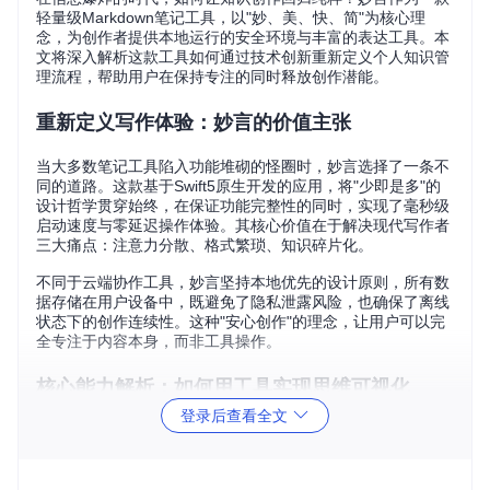
轻量级Markdown笔记工具，以"妙、美、快、简"为核心理
念，为创作者提供本地运行的安全环境与丰富的表达工具。本
文将深入解析这款工具如何通过技术创新重新定义个人知识管
理流程，帮助用户在保持专注的同时释放创作潜能。
重新定义写作体验：妙言的价值主张
当大多数笔记工具陷入功能堆砌的怪圈时，妙言选择了一条不
同的道路。这款基于Swift5原生开发的应用，将"少即是多"的
设计哲学贯穿始终，在保证功能完整性的同时，实现了毫秒级
启动速度与零延迟操作体验。其核心价值在于解决现代写作者
三大痛点：注意力分散、格式繁琐、知识碎片化。
不同于云端协作工具，妙言坚持本地优先的设计原则，所有数
据存储在用户设备中，既避免了隐私泄露风险，也确保了离线
状态下的创作连续性。这种"安心创作"的理念，让用户可以完
全专注于内容本身，而非工具操作。
核心能力解析：如何用工具实现思维可视化
登录后查看全文
妙言的强大之处在于将复杂功能隐藏在简洁界面之下，通过精
心设计的交互逻辑降低使用门槛。其核心能力体系围绕"表达-
整理-展示"三大环节构建，形成完整的知识管理闭环。