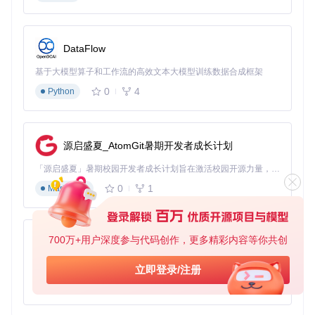
学术研究工作流
对于科研人员，妙言提供了文献笔记的完整解决方案：通过La
DataFlow
TeX公式支持复杂数学表达，代码块高亮展示算法实现，思维
导图功能梳理研究框架。特别是在文献综述阶段，用户可以将
基于大模型算子和工作流的高效文本大模型训练数据合成框架
分散的知识点通过Markmap功能可视化关联，快速发现研究空
0
4
Python
白。
项目管理与会议记录
三栏式布局使项目资料管理一目了然。左侧项目树状结构，中
源启盛夏_AtomGit暑期开发者成长计划
间编辑区域实时记录，右侧预览区即时呈现效果。会议中，用
户可以快速创建行动项列表，通过标签系统分类整理，并利用
「源启盛夏」暑期校园开发者成长计划旨在激活校园开源力量，通过积分激励、认证扶持、资源倾斜等形式，引导高校组织和开发者完成「入驻 — 建项目 — 做贡献 — 获认证 — 得资源」的完整闭环。无论你是想带领社团入驻平台的组织者，还是希望用代码贡献证明自己的开发者，都能在这里找到属于你的成长路径。
搜索功能在海量笔记中定位关键信息。
0
1
Markdown
内容创作与发布
无论是技术博客还是个人随笔，妙言都能提供从草稿到发布的
全流程支持。内置的PPT模式可将Markdown文档直接转换为
700万+用户深度参与代码创作，更多精彩内容等你共创
py-xiaozhi
演示文稿，配合代码高亮和图表渲染，使技术分享更加生动直
观。
基于Python的Xiaozhi AI，适用于想要完整Xiaozhi体验而无需拥有专用硬件的用户。
立即登录/注册
0
1
Python
实践指南：三步打造个人知识管理系统