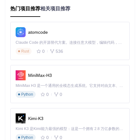
态范围压缩。
热门项目推荐
相关项目推荐
实际效果
：在测试环境下(Intel i7-12700H/16GB RAM)，处理
1小时4K视频文件的音频提取仅需32秒，较同类工具平均提速
40%。支持的格式包括但不限于MP3、WAV、FLAC、MP4、
atomcode
AVI、MKV等主流媒体格式。
Claude Code 的开源替代方案。连接任意大模型，编辑代码，运行命令，自动验证 — 全自动执行。用 Rust 构建，极致性能。 ｜ An open-source alternative to Claude Code. Connect any LLM, edit code, run commands, and verify changes — autonomously. Built in Rust for speed. Get Started
0
536
Rust
本地AI模型优化
技术原理
：基于Whisper模型架构进行深度优化，采用模型量
化技术将原始模型体积压缩60%，同时通过指令集优化(AVX2/
FMA)提升CPU推理性能。针对不同硬件配置提供三级模型选
MiniMax-H3
择：tiny(39MB)、base(142MB)和medium(1.5GB)，满足不同
场景下速度与精度的平衡需求。
MiniMax H3 是一个通用的全模态生成系统。它支持对由文本、图像、视频和音频组成的多模态上下文进行统一理解，并能生成分辨率高达 2K、时长可达 15 秒的带原生立体声音频的视频。得益于面向任务泛化的系统设计，H3 在预训练阶段就已具备广泛的多模态上下文理解与生成能力，能够出色地执行复杂的多模态指令。
0
0
Python
实际效果
：在配备NVIDIA RTX 3090 Ti的设备上，启用GPU加
速后，medium模型转录速度可达实时10倍(1小时音频仅需6分
钟)，Word Error Rate(WER)控制在5.2%以内，接近专业人工
转录水平。
Kimi-K3
Kimi K3 是Kimi能力最强的模型：这是一个拥有 2.8 万亿参数的混合专家（MoE）模型，具备原生视觉理解能力，并支持 100 万 token 的上下文窗口。
场景实践：按用户角色的应用指南👥
0
0
Python