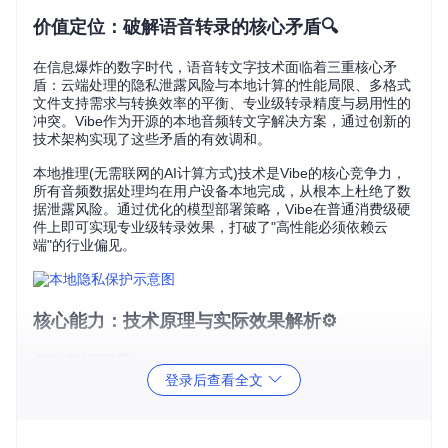
价值定位：破解语音转录的核心矛盾🔍
在信息爆炸的数字时代，语音转文字技术面临着三重核心矛
盾：云端处理的隐私泄露风险与本地计算的性能局限、多格式
文件支持需求与转换效率的平衡、专业级转录精度与易用性的
冲突。Vibe作为开源的本地音频转文字解决方案，通过创新的
技术架构实现了这些矛盾的有效调和。
本地推理(无需联网的AI计算方式)技术是Vibe的核心竞争力，
所有音频数据处理均在用户设备本地完成，从根本上杜绝了数
据泄露风险。通过优化的模型部署策略，Vibe在普通消费级硬
件上即可实现专业级转录效果，打破了"高性能必须依赖云
端"的行业偏见。
核心能力：技术原理与实际效果解析⚙️
多格式处理引擎
登录后查看全文
技术原理
：Vibe采用FFmpeg作为底层多媒体处理框架，通过
自定义的编解码器适配层，实现了对200+种音频/视频格式的
原生支持。系统会自动分析文件容器格式，提取音频流并进行
标准化预处理，包括采样率统一(默认16kHz)、声道合并和动