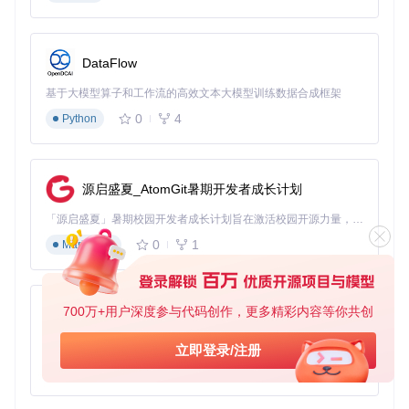
开发者场景
集成与扩展
：Vibe提供完整的API接口，支持Python/Node.js
DataFlow
调用。开发者可通过
vibe.transcribe()
方法轻松集成转录
功能，或利用插件系统扩展自定义格式支持。项目源码结构清
基于大模型算子和工作流的高效文本大模型训练数据合成框架
晰，核心转录模块位于
desktop/src/lib/transcript.ts
，方便二次
0
4
Python
开发。
自动化工作流
：结合批处理功能，可构建代码审查语音笔记自
动转录系统。例如，通过Git hooks在提交代码时自动转录语音
说明，生成文本注释，提升团队协作效率。
源启盛夏_AtomGit暑期开发者成长计划
「源启盛夏」暑期校园开发者成长计划旨在激活校园开源力量，通过积分激励、认证扶持、资源倾斜等形式，引导高校组织和开发者完成「入驻 — 建项目 — 做贡献 — 获认证 — 得资源」的完整闭环。无论你是想带领社团入驻平台的组织者，还是希望用代码贡献证明自己的开发者，都能在这里找到属于你的成长路径。
0
1
Markdown
教育工作者场景
课堂内容转化
：使用实时转录功能记录讲座内容，自动生成带
时间戳的文本笔记。配合多语言支持，可同时生成双语字幕，
帮助国际学生理解课程内容。支持将转录结果直接导出为PDF
700万+用户深度参与代码创作，更多精彩内容等你共创
py-xiaozhi
格式讲义，平均节省70%的笔记整理时间。
基于Python的Xiaozhi AI，适用于想要完整Xiaozhi体验而无需拥有专用硬件的用户。
立即登录/注册
语言学习应用
：利用Vibe的发音评估功能，学生可录制口语练
0
1
Python
习并获得实时反馈。系统会标记发音不准确的单词和语调问
题，辅助语言学习。