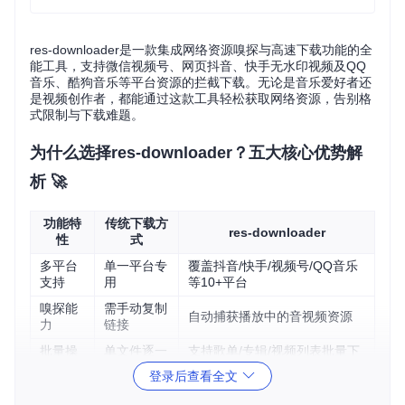
res-downloader是一款集成网络资源嗅探与高速下载功能的全
能工具，支持微信视频号、网页抖音、快手无水印视频及QQ
音乐、酷狗音乐等平台资源的拦截下载。无论是音乐爱好者还
是视频创作者，都能通过这款工具轻松获取网络资源，告别格
式限制与下载难题。
为什么选择res-downloader？五大核心优势解
析 🚀
功能特
传统下载方
res-downloader
性
式
多平台
单一平台专
覆盖抖音/快手/视频号/QQ音乐
支持
用
等10+平台
嗅探能
需手动复制
自动捕获播放中的音视频资源
力
链接
批量操
单文件逐一
支持歌单/专辑/视频列表批量下
作
处理
载
登录后查看全文
格式处
需额外转换
内置格式优化与无水印处理