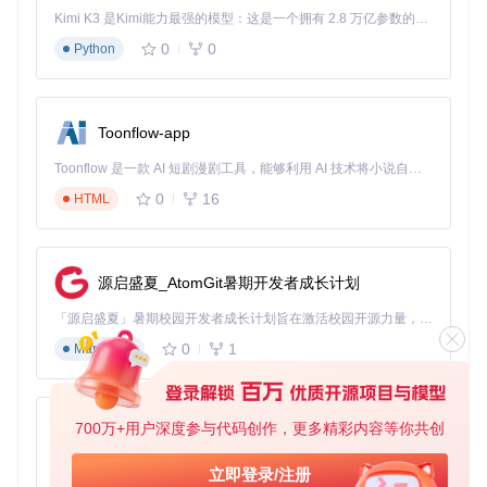
场景一：微信视频号无水印下载
Kimi K3 是Kimi能力最强的模型：这是一个拥有 2.8 万亿参数的混合专家（MoE）模型，具备原生视觉理解能力，并支持 100 万 token 的上下文窗口。
在配置界面确保"自动拦截"已开启
打开微信电脑版并播放目标视频号内容
0
0
Python
切换回res-downloader，资源列表会自动显示捕获到的视
频
点击"下载"按钮选择保存位置，完成后即可获得无水印视
Toonflow-app
频
Toonflow 是一款 AI 短剧漫剧工具，能够利用 AI 技术将小说自动转化为剧本，并结合 AI 生成的图片和视频，实现高效的短剧创作。借助 Toonflow，可以轻松完成从文字到影像的全流程，让短剧制作变得更加智能与便捷。
0
16
HTML
提示：对于长视频，建议先完整播放一遍再进行下载，确
保资源完全加载。
场景二：QQ音乐批量下载
源启盛夏_AtomGit暑期开发者成长计划
进入"系统设置"，在"插件"选项卡中启用"QQ音乐支持"
打开QQ音乐网页版并登录账号
「源启盛夏」暑期校园开发者成长计划旨在激活校园开源力量，通过积分激励、认证扶持、资源倾斜等形式，引导高校组织和开发者完成「入驻 — 建项目 — 做贡献 — 获认证 — 得资源」的完整闭环。无论你是想带领社团入驻平台的组织者，还是希望用代码贡献证明自己的开发者，都能在这里找到属于你的成长路径。
播放目标歌曲或打开歌单页面
在res-downloader中切换到"音频"标签页
0
1
Markdown
勾选需要下载的资源，点击"批量下载"
工具会自动根据账号权限获取最高品质音频，并按"歌手-专辑-
歌曲名"的结构整理文件。支持同时下载多个歌单，进度实时
700万+用户深度参与代码创作，更多精彩内容等你共创
AionUi
显示在任务面板。
免费、本地、开源的 24/7 全天候 Cowork 应用，以及适用于 Gemini CLI、Claude Code、Codex、OpenCode、Qwen Code、Goose CLI、Auggie 等的 OpenClaw | 🌟 喜欢就点star吧
立即登录/注册
场景三：抖音视频批量导出