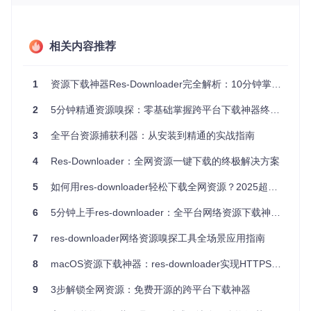
理
工具
下载速
受限于平台
多线程加速，突破平台限制
度
限速
相关内容推荐
这款工具特别适合三类用户：需要离线收听音乐的通勤族、希
望保存短视频素材的创作者，以及想要整理个人媒体库的收藏
1
资源下载神器Res-Downloader完全解析：10分钟掌握全网资源嗅探技巧
爱好者。其轻量化设计确保在各种设备上都能流畅运行，而强
大的扩展能力让它能应对不断变化的网络环境。
2
5分钟精通资源嗅探：零基础掌握跨平台下载神器终极指南
从零开始：5分钟完成安装与基础配置
3
全平台资源捕获利器：从安装到精通的实战指南
环境准备与编译步骤
4
Res-Downloader：全网资源一键下载的终极解决方案
获取项目并编译：
5
如何用res-downloader轻松下载全网资源？2025超实用网络资源嗅探工具全指南
6
5分钟上手res-downloader：全平台网络资源下载神器使用指南
git 
clone
cd
 res-downloader

go mod tidy

7
res-downloader网络资源嗅探工具全场景应用指南
8
macOS资源下载神器：res-downloader实现HTTPS抓包与无水印视频号解析全攻略
编译完成后，可在项目根目录的
build
文件夹中找到可执行文
9
3步解锁全网资源：免费开源的跨平台下载神器
件。首次启动时，系统会自动配置基础环境，无需复杂的依赖
安装过程。