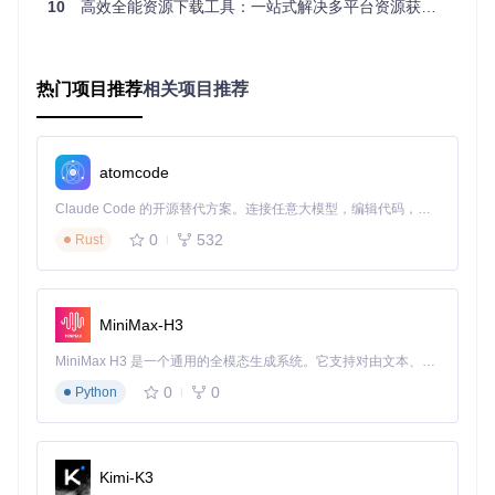
10
高效全能资源下载工具：一站式解决多平台资源获取难题
关键配置项详解
成功启动后，通过左侧导航栏的"系统设置"进入配置界面：
热门项目推荐
相关项目推荐
必设参数推荐值：
atomcode
代理设置
：默认127.0.0.1:8899，建议保持默认以确保资源
嗅探正常
Claude Code 的开源替代方案。连接任意大模型，编辑代码，运行命令，自动验证 — 全自动执行。用 Rust 构建，极致性能。 ｜ An open-source alternative to Claude Code. Connect any LLM, edit code, run commands, and verify changes — autonomously. Built in Rust for speed. Get Started
保存路径
：选择剩余空间充足的磁盘分区，建议专门创
0
532
Rust
建"资源下载"文件夹
连接数
：普通网络环境建议设置8-12，高速宽带可提升至1
6-20
自动拦截
：开启后可自动捕获播放中的媒体资源，无需手动
MiniMax-H3
触发
MiniMax H3 是一个通用的全模态生成系统。它支持对由文本、图像、视频和音频组成的多模态上下文进行统一理解，并能生成分辨率高达 2K、时长可达 15 秒的带原生立体声音频的视频。得益于面向任务泛化的系统设计，H3 在预训练阶段就已具备广泛的多模态上下文理解与生成能力，能够出色地执行复杂的多模态指令。
配置完成后点击"保存"按钮，工具会自动应用新设置并重启核
心服务。对于高级用户，可在
core/config.go
中调整更多底
0
0
Python
层参数。
实战教程：三大核心场景操作指南
Kimi-K3