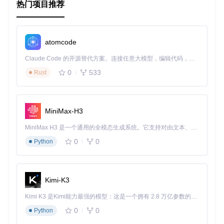
热门项目推荐
// 修改标题内容
const
 titleElement = dom.
querySelector
(
'title'
);

titleElement.
textContent
 = 
'New Title'
;

atomcode
// 添加一个新的段落
const
 newParagraph = iv.
createElement
(
'p'
);

Claude Code 的开源替代方案。连接任意大模型，编辑代码，运行命令，自动验证 — 全自动执行。用 Rust 构建，极致性能。 ｜ An open-source alternative to Claude Code. Connect any LLM, edit code, run commands, and verify changes — autonomously. Built in Rust for speed. Get Started
newParagraph.
textContent
 = 
'This is a new paragraph.'
;

0
533
Rust
dom.
body
.
appendChild
(newParagraph);

// 输出修改后的 HTML
console
.
log
(dom.
toString
MiniMax-H3
3. 应用案例和最佳实践
MiniMax H3 是一个通用的全模态生成系统。它支持对由文本、图像、视频和音频组成的多模态上下文进行统一理解，并能生成分辨率高达 2K、时长可达 15 秒的带原生立体声音频的视频。得益于面向任务泛化的系统设计，H3 在预训练阶段就已具备广泛的多模态上下文理解与生成能力，能够出色地执行复杂的多模态指令。
0
0
Python
应用案例
iv.js 可以广泛应用于以下场景：
Kimi-K3
前端开发
：在前端项目中解析和操作 HTML，例如动态生成
内容、处理用户输入的 HTML 片段等。
Kimi K3 是Kimi能力最强的模型：这是一个拥有 2.8 万亿参数的混合专家（MoE）模型，具备原生视觉理解能力，并支持 100 万 token 的上下文窗口。
后端开发
：在服务器端解析和操作 HTML，例如网页爬虫、
数据提取等。
0
0
Python
测试工具
：在自动化测试中解析和验证 HTML 结构，确保