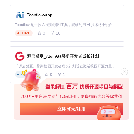
网页的正确性。
最佳实践
性能优化
：在处理大量 HTML 数据时，建议使用流式解析
Toonflow-app
器（如 iv.js 的流式解析 API），以减少内存占用和提高解析
Toonflow 是一款 AI 短剧漫剧工具，能够利用 AI 技术将小说自动转化为剧本，并结合 AI 生成的图片和视频，实现高效的短剧创作。借助 Toonflow，可以轻松完成从文字到影像的全流程，让短剧制作变得更加智能与便捷。
速度。
错误处理
：在解析 HTML 时，可能会遇到不规范的 HTML
0
16
HTML
代码。iv.js 提供了错误处理机制，建议在实际应用中捕获并
处理这些错误。
模块化使用
：iv.js 支持按需引入模块，建议根据实际需求引
入必要的模块，以减少打包体积。
源启盛夏_AtomGit暑期开发者成长计划
「源启盛夏」暑期校园开发者成长计划旨在激活校园开源力量，通过积分激励、认证扶持、资源倾斜等形式，引导高校组织和开发者完成「入驻 — 建项目 — 做贡献 — 获认证 — 得资源」的完整闭环。无论你是想带领社团入驻平台的组织者，还是希望用代码贡献证明自己的开发者，都能在这里找到属于你的成长路径。
4. 典型生态项目
0
1
Markdown
iv.js 作为一个轻量级的 HTML 解析器，可以与其他开源项目结
合使用，构建更强大的应用。以下是一些典型的生态项目：
700万+用户深度参与代码创作，更多精彩内容等你共创
Cheerio
：一个类似于 jQuery 的库，用于在服务器端操作
AionUi
DOM。iv.js 可以作为 Cheerio 的底层解析器，提供更高效
免费、本地、开源的 24/7 全天候 Cowork 应用，以及适用于 Gemini CLI、Claude Code、Codex、OpenCode、Qwen Code、Goose CLI、Auggie 等的 OpenClaw | 🌟 喜欢就点star吧
的 HTML 解析能力。
立即登录/注册
Puppeteer
：一个无头浏览器工具，用于自动化浏览器操
0
6
TypeScript
作。iv.js 可以与 Puppeteer 结合，用于解析和操作网页内
容。
JSDOM
：一个用于在 Node.js 中模拟浏览器 DOM 环境的