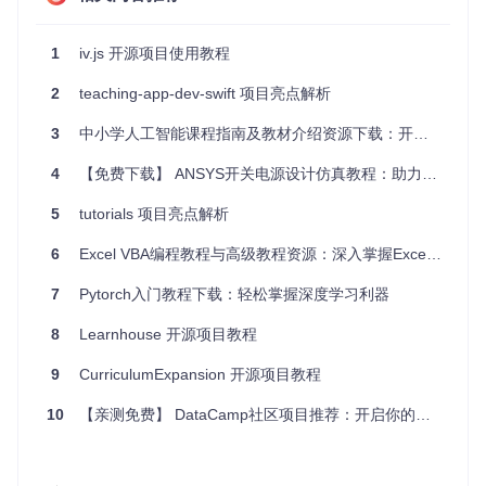
    <head>

      <title>Hello, iv.js!</title>

    </head>

1
iv.js 开源项目使用教程
    <body>

      <h1>Welcome to iv.js</h1>

2
teaching-app-dev-swift 项目亮点解析
      <p>This is a simple example.</p>

    </body>

3
中小学人工智能课程指南及教材介绍资源下载：开启智能教育新篇章
  </html>

`
;

4
【免费下载】 ANSYS开关电源设计仿真教程：助力电源设计，仿真无忧
// 解析 HTML 字符串
5
tutorials 项目亮点解析
const
 dom = iv.
parse
(htmlString);

6
Excel VBA编程教程与高级教程资源：深入掌握Excel自动化利器
// 获取标题元素
const
 titleElement = dom.
querySelector
(
'title'
7
Pytorch入门教程下载：轻松掌握深度学习利器
console
.
log
(titleElement.
textContent
); 
// 输出: Hello, iv.
// 获取所有 p 元素
8
Learnhouse 开源项目教程
const
 pElements = dom.
querySelectorAll
(
'p'
);

pElements.
forEach
(
p
 =>
console
.
log
(p.
textContent
)); 
// 输出
9
CurriculumExpansion 开源项目教程
高级功能
10
【亲测免费】 DataCamp社区项目推荐：开启你的数据科学之旅
iv.js 还提供了一些高级功能，例如动态修改 DOM 树、事件监
听等。以下是一个示例，展示了如何动态修改 DOM 树：