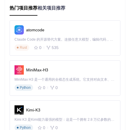
如何用10分钟快速上手geojson2svg？
热门项目推荐
相关项目推荐
准备工作
首先确保你的电脑已安装Node.js，然后通过命令行安装geojs
atomcode
on2svg：
Claude Code 的开源替代方案。连接任意大模型，编辑代码，运行命令，自动验证 — 全自动执行。用 Rust 构建，极致性能。 ｜ An open-source alternative to Claude Code. Connect any LLM, edit code, run commands, and verify changes — autonomously. Built in Rust for speed. Get Started
0
535
Rust
如果你更喜欢直接在浏览器中使用，可以下载项目中的
for-b
rowserify.js
文件，通过script标签引入：
MiniMax-H3
<
script
src
=
"for-browserify.js"
>
</
script
>
MiniMax H3 是一个通用的全模态生成系统。它支持对由文本、图像、视频和音频组成的多模态上下文进行统一理解，并能生成分辨率高达 2K、时长可达 15 秒的带原生立体声音频的视频。得益于面向任务泛化的系统设计，H3 在预训练阶段就已具备广泛的多模态上下文理解与生成能力，能够出色地执行复杂的多模态指令。
基本使用示例
0
0
Python
下面是一个将点数据转换为SVG的简单例子：
// 引入GeoJSON2SVG构造函数
Kimi-K3
const
 { 
GeoJSON2SVG
 } = 
require
(
'geojson2svg'
);

Kimi K3 是Kimi能力最强的模型：这是一个拥有 2.8 万亿参数的混合专家（MoE）模型，具备原生视觉理解能力，并支持 100 万 token 的上下文窗口。
// 创建转换器实例
0
0
Python
const
 converter = 
new
GeoJSON2SVG
({
