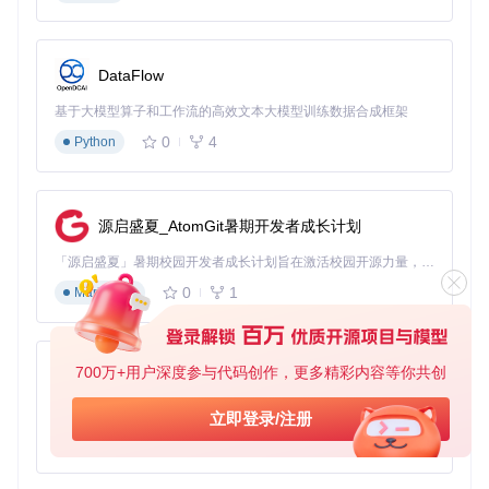
viewportSize
: { 
width
: 
800
, 
height
: 
600
 }, 
// 画布大小
mapExtent
: { 
left
: -
180
, 
bottom
: -
90
, 
right
: 
180
, 
top
: 
});

DataFlow
// 定义一个点的GeoJSON数据
基于大模型算子和工作流的高效文本大模型训练数据合成框架
const
 pointGeoJSON = {

type
: 
'Point'
,

0
4
Python
coordinates
: [
116.404
, 
39.915
] 
// 北京的经纬度
};

// 转换为SVG
源启盛夏_AtomGit暑期开发者成长计划
const
 svg = converter.
convert
console
.
log
(svg); 
// 输出SVG元素字符串
「源启盛夏」暑期校园开发者成长计划旨在激活校园开源力量，通过积分激励、认证扶持、资源倾斜等形式，引导高校组织和开发者完成「入驻 — 建项目 — 做贡献 — 获认证 — 得资源」的完整闭环。无论你是想带领社团入驻平台的组织者，还是希望用代码贡献证明自己的开发者，都能在这里找到属于你的成长路径。
0
1
Markdown
运行这段代码，你会得到一个SVG圆形元素，代表北京在地图
上的位置。
技术原理探秘：坐标转换的数学魔法
700万+用户深度参与代码创作，更多精彩内容等你共创
py-xiaozhi
从经纬度到屏幕坐标
基于Python的Xiaozhi AI，适用于想要完整Xiaozhi体验而无需拥有专用硬件的用户。
立即登录/注册
0
1
Python
地球是一个球体，而屏幕是一个平面，这个转换过程涉及到数
学投影。最常用的Web墨卡托投影公式如下：