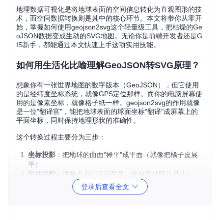
地理数据可视化是将地球表面的空间信息转化为直观图形的技
术，而空间数据转换则是其中的核心环节。本文将带你从零开
始，掌握如何使用geojson2svg这个轻量级工具，把枯燥的Ge
oJSON数据变成生动的SVG地图。无论你是前端开发者还是G
IS新手，都能通过本文快速上手这项实用技能。
如何用生活化比喻理解GeoJSON转SVG原理？
想象你有一张世界地图的数字版本（GeoJSON），但它使用
的是经纬度坐标系统，就像GPS定位那样。而你的电脑屏幕使
用的是像素坐标，就像格子纸一样。geojson2svg的作用就像
是一位"翻译官"，能把地球表面的球面坐标"翻译"成屏幕上的
平面坐标，同时保持地理形状的准确性。
这个转换过程主要分为三步：
坐标投影
：把地球的曲面"摊平"成平面（就像把橘子皮展
平）
缩放适配
：调整大小以适应屏幕（类似调整照片尺寸）
路径绘制
：用SVG指令描述地理形状（如同用笔画画）
登录后查看全文
地理数据转换流程示意图
图1：GeoJSON到SVG的转换流程
示意图，展示了坐标投影、缩放适配和路径绘制三个步骤