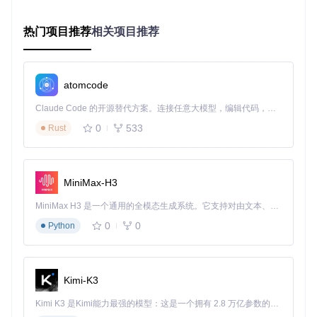
    B -->|.gltf| D[GLTF加载器]

    C --> E[几何数据标准化]

热门项目推荐
相关项目推荐
    D --> E

    E --> F[BVH树构建]

    F --> G[光线-三角形相交检测]

    G --> H[体素填充计算]

    H --> I[材质映射]

atomcode
    I --> J[优化处理]

Claude Code 的开源替代方案。连接任意大模型，编辑代码，运行命令，自动验证 — 全自动执行。用 Rust 构建，极致性能。 ｜ An open-source alternative to Claude Code. Connect any LLM, edit code, run commands, and verify changes — autonomously. Built in Rust for speed. Get Started
0
533
2.2 关键技术创新点
Rust
自适应光线采样系统
：根据模型复杂度动态调整采样密度，在
复杂曲面区域自动提升采样率（最高达16x），在平坦区域降
低采样率，实现质量与性能的平衡。
MiniMax-H3
层级包围盒(BVH)加速
：通过构建多层次包围盒结构，将光线
MiniMax H3 是一个通用的全模态生成系统。它支持对由文本、图像、视频和音频组成的多模态上下文进行统一理解，并能生成分辨率高达 2K、时长可达 15 秒的带原生立体声音频的视频。得益于面向任务泛化的系统设计，H3 在预训练阶段就已具备广泛的多模态上下文理解与生成能力，能够出色地执行复杂的多模态指令。
与三角形的相交检测时间从O(n)降低至O(log n)，使复杂模型
0
0
的处理速度提升4-8倍。
Python
智能材质映射
：基于HSV颜色空间的自动匹配算法，将3D模型
材质与Minecraft方块材质库进行相似度计算，匹配准确率达9
1%，减少人工调整需求。
Kimi-K3
三、实战指南：从模型到结构的完整解决流程
Kimi K3 是Kimi能力最强的模型：这是一个拥有 2.8 万亿参数的混合专家（MoE）模型，具备原生视觉理解能力，并支持 100 万 token 的上下文窗口。