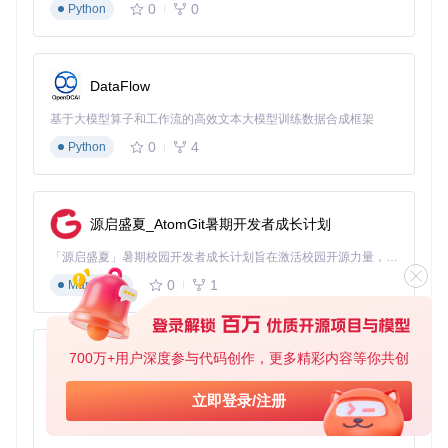
0
0
Python
3.1 模型导入与问题诊断
常见模型问题诊断表
DataFlow
问题
可能原因
解决方案
验证方法
现象
基于大模型算子和工作流的高效文本大模型训练数据合成框架
模型
格式不兼
转换为.obj格式
0
4
Python
查看日志中的"I
加载
容或文件
并验证文件完整
mporter"状态
失败
损坏
性
模型
检查"Loade
顶点数量
简化模型至100,
源启盛夏_AtomGit暑期开发者成长计划
显示
d"状态中的顶点
超过限制
000顶点以内
不全
计数
「源启盛夏」暑期校园开发者成长计划旨在激活校园开源力量，通过积分激励、认证扶持、资源倾斜等形式，引导高校组织和开发者完成「入驻 — 建项目 — 做贡献 — 获认证 — 得资源」的完整闭环。无论你是想带领社团入驻平台的组织者，还是希望用代码贡献证明自己的开发者，都能在这里找到属于你的成长路径。
纹理
材质路径
确保.mtl文件与.
观察预览窗口
0
1
Markdown
丢失
错误
obj文件同目录
中的纹理渲染
3D模型体素化参数调节界面：左侧为导入和参数设置区，右侧
700万+用户深度参与代码创作，更多精彩内容等你共创
py-xiaozhi
实时显示转换预览效果
基于Python的Xiaozhi AI，适用于想要完整Xiaozhi体验而无需拥有专用硬件的用户。
3.2 参数配置与优化方案
立即登录/注册
0
1
Python
核心参数设置指南
：