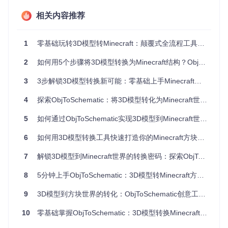
评估维
普通转换
ObjToSche
传统手动转换
相关内容推荐
度
工具
matic
处理时
20-60分
5-15分钟/模
8-16小时/模型
间
钟/模型
型
1
零基础玩转3D模型转Minecraft：颠覆式全流程工具ObjToSchematic使用指南
细节保
取决于人工技巧
约60%
约92%
2
如何用5个步骤将3D模型转换为Minecraft结构？ObjToSchematic全攻略
留率
资源占
高（需Minecraft
低（独立应
3
3步解锁3D模型转换新可能：零基础上手Minecraft工具ObjToSchematic避坑指南
中
用
客户端）
用）
4
探索ObjToSchematic：将3D模型转化为Minecraft世界的桥梁
格式支
仅限Minecraft内
7种以上输出
2-3种格式
持
格式
格式
5
如何通过ObjToSchematic实现3D模型到Minecraft世界的精准转换
二、技术解析：体素化引擎的创新架构
6
如何用3D模型转换工具快速打造你的Minecraft方块世界？
2.1 核心算法工作流
7
解锁3D模型到Minecraft世界的转换密码：探索ObjToSchematic的5大核心价值
ObjToSchematic的核心优势在于其基于光线追踪的体素化引
8
5分钟上手ObjToSchematic：3D模型转Minecraft方块全指南
擎，以下是完整工作流程图：
9
3D模型到方块世界的转化：ObjToSchematic创意工具全解析
graph TD

10
零基础掌握ObjToSchematic：3D模型转换Minecraft建筑全攻略
    A[3D模型导入] --> B{格式解析}

    B -->|.obj| C[Wavefront解析器]
