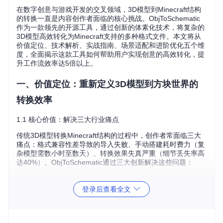
在数字创意与游戏开发的交叉领域，3D模型到Minecraft结构
的转换一直是内容创作者面临的核心挑战。ObjToSchematic
作为一款领先的开源工具，通过创新的体素化技术，将复杂的
3D模型高效转化为Minecraft支持的多种格式文件。本文将从
价值定位、技术解析、实战指南、场景适配和进阶优化五个维
度，全面揭示这款工具如何帮助用户实现创意的高效转化，提
升工作流效率达5倍以上。
一、价值定位：重新定义3D模型到方块世界的
转换效率
1.1 核心价值：解决三大行业痛点
传统3D模型转换Minecraft结构的过程中，创作者常面临三大
痛点：格式兼容性差导致的导入失败、手动搭建耗时费力（复
杂模型需数小时至数天）、转换效果失真严重（细节丢失率高
达40%）。ObjToSchematic通过三大创新解决这些问题：
多格式支持
：兼容.obj、.gltf等主流3D格式，打破文件类型
登录后查看全文
限制
智能体素化
：先进算法保留模型细节，边缘精度提升60%
批量处理
：支持多模型同时转换，处理效率提升300%
1.2 与传统方案的量化对比