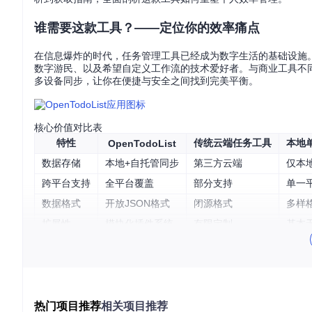
谁需要这款工具？——定位你的效率痛点
在信息爆炸的时代，任务管理工具已经成为数字生活的基础设施。O
数字游民、以及希望自定义工作流的技术爱好者。与商业工具不
多设备同步，让你在便捷与安全之间找到完美平衡。
核心价值对比表
特性
传统云端任务工具
本地
OpenTodoList
数据存储
本地+自托管同步
第三方云端
仅本
跨平台支持
全平台覆盖
部分支持
单一
数据格式
开放JSON格式
闭源格式
多样
扩展性
模块化插件系统
有限定制
基本
隐私保护
完全自主控制
依赖服务商
高但
如何在不同场景发挥最大价值？——从个人到团队
构建安全的数据堡垒
热门项目推荐
相关项目推荐