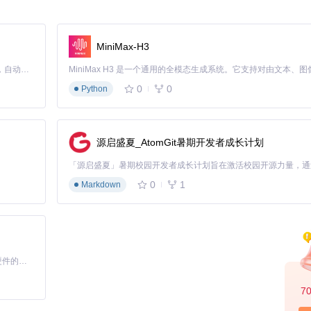
TodoList采用本地优先的存储策略，所有任务数据以独立文件形式保存
或WebDAV服务器自行托管，确保数据不经过第三方服务器。这种"本地存储+
MiniMax-H3
Claude Code 的开源替代方案。连接任意大模型，编辑代码，运行命令，自动验证 — 全自动执行。用 Rust 构建，极致性能。 ｜ An open-source alternative to Claude Code. Connect any LLM, edit code, run commands, and verify changes — autonomously. Built in Rust for speed. Get Started
中用手机继续编辑，回家后在平板上查看进度。OpenTodoList的全
0
0
Python
iOS移动设备与Linux、macOS、Windows桌面系统间自动同步。特
使用官方客户端，也能通过第三方工具访问和编辑数据。
源启盛夏_AtomGit暑期开发者成长计划
场人士可能更关注项目进度，自由职业者则需要灵活的时间管理。OpenTo
步策略和显示方式。通过标签系统和自定义重复规则，你可以构建完全符
0
1
Markdown
实现
。核心数据模型定义在lib/datamodel/目录，包含了任务、笔记、待办
基于Python的Xiaozhi AI，适用于想要完整Xiaozhi体验而无需拥有专用硬件的用户。
。这种模块化设计不仅保证了代码的可维护性，也为第三方扩展提供了可能。
7