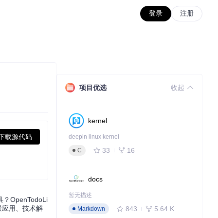
登录
注册
项目优选
收起
kernel
下载源代码
deepin linux kernel
33
16
C
docs
暂无描述
enTodoLi
景应用、技术解
843
5.64 K
Markdown