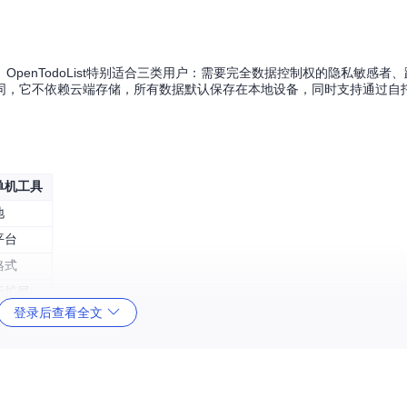
penTodoList特别适合三类用户：需要完全数据控制权的隐私敏感者
同，它不依赖云端存储，所有数据默认保存在本地设备，同时支持通过自
单机工具
地
平台
格式
无扩展
登录后查看全文
同步困难
的应用实践