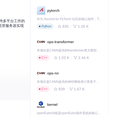
pytorch
作为 Ascend for PyTorch 社区的核心组件，TorchNPU 是昇腾专为 PyTorch 打造的深度学习适配插件，使 PyTorch 框架能够直接调用昇腾 NPU，为开发者提供昇腾 AI 处理器的超强算力。
、跨多平台工作的
托管服务器实现
835
1.26 K
Python
ops-transformer
本项目是CANN提供的transformer类大模型算子库，实现网络在NPU上加速计算。
1.03 K
2.44 K
C++
ops-nn
本项目是CANN提供的神经网络类计算算子库，实现网络在NPU上加速计算。
839
1.67 K
C++
kernel
openEuler内核是openEuler操作系统的核心，既是系统性能与稳定性的基石，也是连接处理器、设备与服务的桥梁。