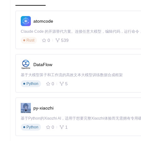
当你处理包含敏感信息的任务时，数据安全成为首要考量。Open
要跨设备同步的场景，你可以选择NextCloud、ownCloud
架构，特别适合处理工作项目、财务规划等敏感任务。
atomcode
打造跨设备工作流
想象这样一个场景：在办公室电脑上创建的项目任务，需要在通勤途
0
539
Rust
程无缝衔接。通过简单的账户配置，你的任务数据可以在Android、
文件友好型设计，所有任务条目以标准JSON格式存储，即使不
定制个性化任务管理系统
DataFlow
不同用户有不同的任务组织习惯。学生可能需要按课程分类任务，职
基于大模型算子和工作流的高效文本大模型训练数据合成框架
文件结构允许你创建多个独立分类库，每个库可以设置不同的同
的任务管理系统。
0
5
Python
技术架构有何独特之处？——解析开源项目的创新
模块化设计揭秘
py-xiaozhi
OpenTodoList采用清晰的分层架构，将核心功能与用户界面分离
实现。同步功能通过lib/sync/模块实现，支持多种服务协议
0
1
Python
数据处理流程解析