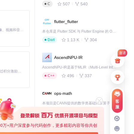
507
540
C
在设备中。对于需
自托管同步"的双重
flutter_flutter
MiniMax H3 是一个通用的全模态生成系统。它支持对由文本、图像、视频和音频组成的多模态上下文进行统一理解，并能生成分辨率高达 2K、时长可达 15 秒的带原生立体声音频的视频。得益于面向任务泛化的系统设计，H3 在预训练阶段就已具备广泛的多模态上下文理解与生成能力，能够出色地执行复杂的多模态指令。
本仓库是 Flutter SDK 与 Flutter Engine 的 OpenHarmony 适配版本，由 CPF-Flutter 团队维护。开发者可使用熟悉的 Flutter 技术栈开发 OpenHarmony 应用，3.35.7 及以后的适配版本可基于本仓库源码构建支持 OpenHarmony 的 Flutter Engine。
平台特性让这一流
1.13 K
304
Dart
别值得一提的是其
邀请
AscendNPU-IR
doList的库
AscendNPU-IR是基于MLIR（Multi-Level Intermediate Representation）构建的，面向昇腾亲和算子编译时使用的中间表示，提供昇腾完备表达能力，通过编译优化提升昇腾AI处理器计算效率，支持通过生态框架使能昇腾AI处理器与深度调优
「源启盛夏」暑期校园开发者成长计划旨在激活校园开源力量，通过积分激励、认证扶持、资源倾斜等形式，引导高校组织和开发者完成「入驻 — 建项目 — 做贡献 — 获认证 — 得资源」的完整闭环。无论你是想带领社团入驻平台的组织者，还是希望用代码贡献证明自己的开发者，都能在这里找到属于你的成长路径。
合个人工作习惯
496
337
C++
ops-math
客
本项目是CANN提供的数学类基础计算算子库，实现网络在NPU上加速计算。
服
事项等基础实体的
1.24 K
1.36 K
C++
00万+用户深度参与代码创作，更多精彩内容等你共创
jiuwenswarm