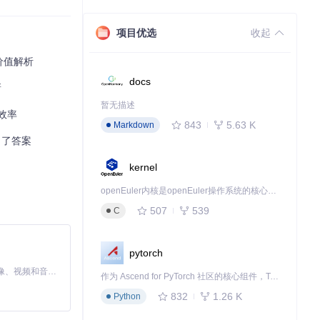
译和构建APK文
项目优选
收起
价值解析
docs
新
APK文件。
暂无描述
效率
843
5.63 K
Markdown
出了答案
kernel
openEuler内核是openEuler操作系统的核心，既是系统性能与稳定性的基石，也是连接处理器、设备与服务的桥梁。
：
507
539
C
pytorch
MiniMax H3 是一个通用的全模态生成系统。它支持对由文本、图像、视频和音频组成的多模态上下文进行统一理解，并能生成分辨率高达 2K、时长可达 15 秒的带原生立体声音频的视频。得益于面向任务泛化的系统设计，H3 在预训练阶段就已具备广泛的多模态上下文理解与生成能力，能够出色地执行复杂的多模态指令。
作为 Ascend for PyTorch 社区的核心组件，TorchNPU 是昇腾专为 PyTorch 打造的深度学习适配插件，使 PyTorch 框架能够直接调用昇腾 NPU，为开发者提供昇腾 AI 处理器的超强算力。
832
1.26 K
Python