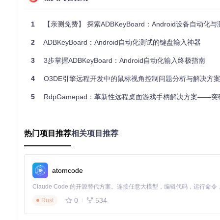
要开始使用ADBKeyBoard，首先需要准备基础开发环境。确保你的
件。环境就绪后，通过以下命令获取项目源码：
1
【亲测免费】 探索ADBKeyBoard：Android设备自动化
2
ADBKeyBoard：Android自动化测试的键盘输入神器
git 
clone
3
3步掌握ADBKeyBoard：Android自动化输入终极指南
⚠️ 常见误区：部分用户在克隆仓库后直接尝试安装，忽略了编译步
4
O3DE引擎远程开发中的鼠标视角控制问题分析与解决方
定制化构建与安装
5
RdpGamepad：革新性远程桌面游戏手柄解决方案——突破3大核心技术瓶颈的跨
进入项目目录后，我们需要使用Gradle工具构建调试版本的AP
cd
 ADBKeyBoard && ./gradlew assembleDebug  
# 进入项目目
热门项目推荐
相关项目推荐
构建成功后，APK文件将生成在
keyboardservice/build/out
atomcode
-r参数表示强制安装，即使应用已存在也会覆盖安装，这在版
0
534
Rust
输入法激活与验证