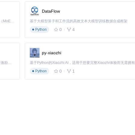
为系统输入法。通过以下命令序列完成激活配置：
DataFlow
 启用ADBKeyBoard输入法
 设置为默认输入法
Kimi K3 是Kimi能力最强的模型：这是一个拥有 2.8 万亿参数的混合专家（MoE）模型，具备原生视觉理解能力，并支持 100 万 token 的上下文窗口。
基于大模型算子和工作流的高效文本大模型训练数据合成框架
查看当前启用的输入法列表
0
4
Python
bkeyboard/.AdbIME
。此时，你的设备已经准备好接收来自ADB的输入
py-xiaozhi
「源启盛夏」暑期校园开发者成长计划旨在激活校园开源力量，通过积分激励、认证扶持、资源倾斜等形式，引导高校组织和开发者完成「入驻 — 建项目 — 做贡献 — 获认证 — 得资源」的完整闭环。无论你是想带领社团入驻平台的组织者，还是希望用代码贡献证明自己的开发者，都能在这里找到属于你的成长路径。
0
1
Python
需求。最常用的是直接文本输入模式，通过以下命令可以向当前焦点应用发送
文本内容"
# 发送普通文本
方式传输，以确保字符完整性：
aKe55S7"
# 传输base64编码的"测试文本"
试等需要输入自定义文本的场景。