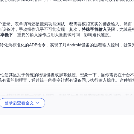
户登录、表单填写还是搜索功能测试，都需要模拟真实的键盘输入。然而
台设备时，手动操作几乎不可能实现；其次，
特殊字符输入
受限，尤其是
效率低下
，重复的输入操作占用大量测试时间，影响迭代速度。
作转化为标准化的ADB命令，实现了对Android设备的远程输入控制，就
。
，这一特性使其区别于传统的物理键盘或屏幕触控。想象一下，当你需要在十台不同
一位训练有素的指挥官，通过统一的指令让所有设备同步执行输入操作。这种能
Board都能提供统一的输入接口，消除了设备差异带来的兼容性问题。其
程。最后是
字符完整性
，通过base64编码等技术，确保任何语言的字符
登录后查看全文