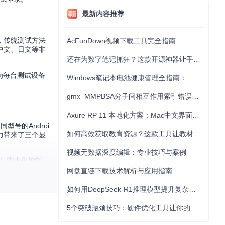
最新内容推荐
，传统测试方法
AcFunDown视频下载工具完全指南
中文、日文等非
还在为数字笔记抓狂？这款开源神器让手写批注效率提升300%
像为每台测试设备
Windows笔记本电池健康管理全指南：从根源解决电池损耗问题
gmx_MMPBSA分子间相互作用索引错误的深度诊断与解决
Axure RP 11 本地化方案：Mac中文界面优化与原型设计工具汉化全指南
型号的Androi
如何高效获取教育资源？这款工具让教材下载效率提升80%
力带来了三个显
视频元数据深度编辑：专业技巧与案例
次是
脚本化控制
，
都能准确传输，解
网盘直链下载技术解析与应用指南
如何用DeepSeek-R1推理模型提升复杂任务解决能力：完整指南
5个突破瓶颈技巧：硬件优化工具让你的电脑性能提升30%