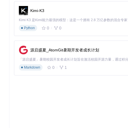
安装完成后，ADBKeyBoard还不能立即使用，需要将其激活
Kimi-K3
adb shell ime 
enable
 com.android.adbkeyboard/.AdbIME  
#
adb shell ime 
set
 com.android.adbkeyboard/.AdbIME    
#
adb shell ime list -s                               
# 
0
0
Python
如果配置成功，最后一条命令的输出中会包含
com.android.ad
核心功能应用：从基础输入到高级控制
源启盛夏_AtomGit暑期开发者成长计划
基础文本输入技术
0
1
Markdown
ADBKeyBoard提供了多种文本输入方式，以适应不同场景
adb shell am broadcast -a ADB_INPUT_TEXT --es msg 
"你的
对于包含特殊字符或非英文字符的内容，建议使用base64编码
adb shell am broadcast -a ADB_INPUT_B64 --es msg 
"5paw5
适用场景：用户注册流程测试、搜索功能验证、文本编辑应用测