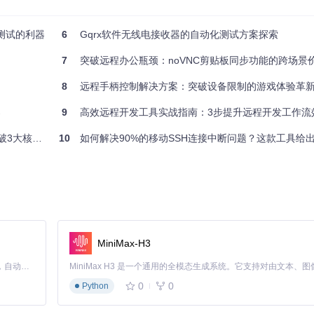
系统中已安装JDK 8或更高版本以及Android SDK，这些工具将用于编
与测试的利器
6
Gqrx软件无线电接收器的自动化测试方案探索
7
突破远程办公瓶颈：noVNC剪贴板同步功能的跨场景
8
远程手柄控制解决方案：突破设备限制的游戏体验革
骤。ADBKeyBoard是源代码形式提供的，必须经过构建才能生成可用的
案
9
高效远程开发工具实战指南：3步提升远程开发工作流
设备控制方案
10
如何解决90%的移动SSH连接中断问题？这款工具给
K。执行以下命令启动构建过程：
录并执行构建
puts/apk/debug/
路径下。接下来，使用ADB命令将其安装到目标设备
MiniMax-H3
Claude Code 的开源替代方案。连接任意大模型，编辑代码，运行命令，自动验证 — 全自动执行。用 Rust 构建，极致性能。 ｜ An open-source alternative to Claude Code. Connect any LLM, edit code, run commands, and verify changes — autonomously. Built in Rust for speed. Get Started
本更新时非常有用。
0
0
Python