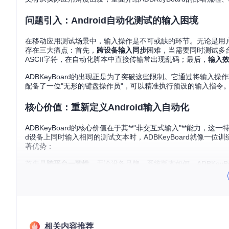
问题引入：Android自动化测试的输入困境
在移动应用测试场景中，输入操作是不可或缺的环节。无论是用
存在三大痛点：首先，
跨设备输入同步
困难，当需要同时测试多
ASCII字符，在自动化脚本中直接传输常出现乱码；最后，
输入
ADBKeyBoard的出现正是为了突破这些限制。它通过将输入操
配备了一位"无形的键盘操作员"，可以精准执行预设的输入指令
核心价值：重新定义Android输入自动化
ADBKeyBoard的核心价值在于其**"非交互式输入"**能力
d设备上同时输入相同的测试文本时，ADBKeyBoard就像
著优势：
首先是
跨平台一致性
，无论设备品牌、系统版本如何，ADBKey
所有输入操作都可以编写为自动化脚本，实现无人值守的测试流
决了长期困扰测试工程师的字符乱码问题。
场景化方案：从零开始的ADBKeyBoard部署实践
环境准备与源码获取
相关内容推荐