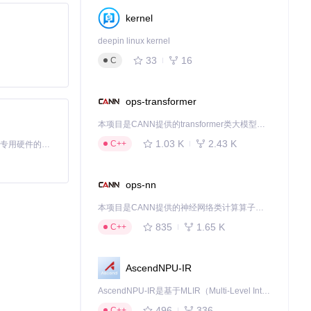
kernel
deepin linux kernel
33
16
C
指令了。
ops-transformer
本项目是CANN提供的transformer类大模型算子库，实现网络在NPU上加速计算。
1.03 K
2.43 K
C++
基于Python的Xiaozhi AI，适用于想要完整Xiaozhi体验而无需拥有专用硬件的用户。
文本：
ops-nn
本项目是CANN提供的神经网络类计算算子库，实现网络在NPU上加速计算。
835
1.65 K
C++
AscendNPU-IR
AscendNPU-IR是基于MLIR（Multi-Level Intermediate Representation）构建的，面向昇腾亲和算子编译时使用的中间表示，提供昇腾完备表达能力，通过编译优化提升昇腾AI处理器计算效率，支持通过生态框架使能昇腾AI处理器与深度调优
496
336
C++