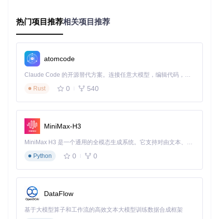
□ 完整汉化包（解决界面文字显示问题）
热门项目推荐
相关项目推荐
□ 性能增强模块（提升游戏运行流畅度）
□ 字体渲染优化（解决中文显示异常）
□ 高清材质支持（根据电脑配置选择）
第4步：执行安装过程
atomcode
点击"安装"按钮后，耐心等待进度条完成。【注意】安装过程
Claude Code 的开源替代方案。连接任意大模型，编辑代码，运行命令，自动验证 — 全自动执行。用 Rust 构建，极致性能。 ｜ An open-source alternative to Claude Code. Connect any LLM, edit code, run commands, and verify changes — autonomously. Built in Rust for speed. Get Started
中不要关闭窗口或进行其他操作，以免文件损坏。根据硬件配
置不同，此过程通常需要2-8分钟。
0
540
Rust
第5步：验证安装效果
MiniMax-H3
安装完成后，勾选"运行Honey Select 2"选项并点击"完成"。首
MiniMax H3 是一个通用的全模态生成系统。它支持对由文本、图像、视频和音频组成的多模态上下文进行统一理解，并能生成分辨率高达 2K、时长可达 15 秒的带原生立体声音频的视频。得益于面向任务泛化的系统设计，H3 在预训练阶段就已具备广泛的多模态上下文理解与生成能力，能够出色地执行复杂的多模态指令。
次启动时会显示配置向导，暂时点击"取消"。观察游戏主界面
是否正常显示中文，菜单栏是否包含"HF补丁设置"选项，基本
0
0
Python
操作是否流畅。
场景化配置：根据电脑配置定制最佳方案
DataFlow
入门配置方案（适合办公本/低配电脑）
基于大模型算子和工作流的高效文本大模型训练数据合成框架
适用设备
：i5处理器/8GB内存/GTX 1050或同等配置