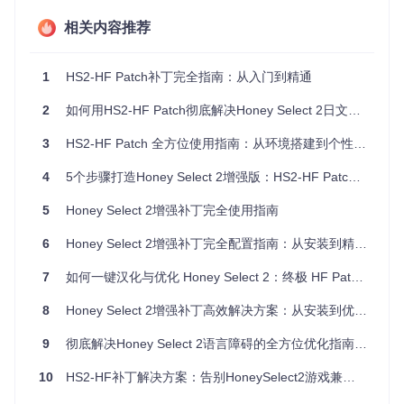
检查系统版本的简单方法：按下
Win+R
组合键，输入
winver
后
相关内容推荐
按回车，即可查看详细系统信息。
分步实施：5步完成补丁优化部署
1
HS2-HF Patch补丁完全指南：从入门到精通
第1步：获取优化补丁
2
如何用HS2-HF Patch彻底解决Honey Select 2日文界面难题？5大核心技巧助你畅玩中文游戏
打开命令提示符，输入以下命令获取最新补丁资源：
3
HS2-HF Patch 全方位使用指南：从环境搭建到个性化定制
4
5个步骤打造Honey Select 2增强版：HS2-HF Patch革新体验指南
git 
clone
5
Honey Select 2增强补丁完全使用指南
下载完成后，将整个
HS2-HF_Patch
文件夹复制到非系统盘
（如
D:\GameMods\
），并创建压缩备份，以防操作失误。
6
Honey Select 2增强补丁完全配置指南：从安装到精通的10个实用技巧
第2步：运行安装程序
7
如何一键汉化与优化 Honey Select 2：终极 HF Patch 完整指南
进入备份文件夹，双击
patch.iss
文件启动安装向导。依次点
8
Honey Select 2增强补丁高效解决方案：从安装到优化的全方位指南
击"下一步"，接受许可协议，系统会自动检测游戏路径。【注
意】如果检测结果不正确，点击"浏览"手动选择游戏安装目
9
彻底解决Honey Select 2语言障碍的全方位优化指南：从安装到精通的零障碍路径
录。
第3步：选择优化组件
10
HS2-HF补丁解决方案：告别HoneySelect2游戏兼容性困扰
在组件选择界面，建议勾选以下核心优化模块：