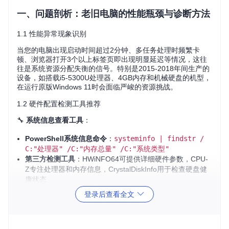
一、问题剖析：老旧电脑的性能瓶颈与诊断方法
1.1 性能异常现象识别
当您的电脑出现启动时间超过2分钟、多任务处理时频繁卡
顿、浏览器打开3个以上标签页即出现明显延迟等情况，这往
往是系统资源分配失衡的信号。特别是2015-2018年间生产的
设备，如搭载i5-5300U处理器、4GB内存和机械硬盘的机型，
在运行原版Windows 11时会面临严峻的资源挑战。
1.2 硬件配置检测工具推荐
🔧
系统信息查看工具
：
PowerShell系统信息命令
：
systeminfo | findstr /
C:"处理器" /C:"内存总量" /C:"系统类型"
第三方检测工具
：HWiNFO64可提供详细硬件参数，CPU-
Z专注处理器和内存信息，CrystalDiskInfo用于检查硬盘健
康状态
1.3 资源占用问题分析
登录后查看全文
典型老旧设备运行原版Windows 11时会出现：
内存占用率长期维持在65%以上，导致频繁的页面文件交换