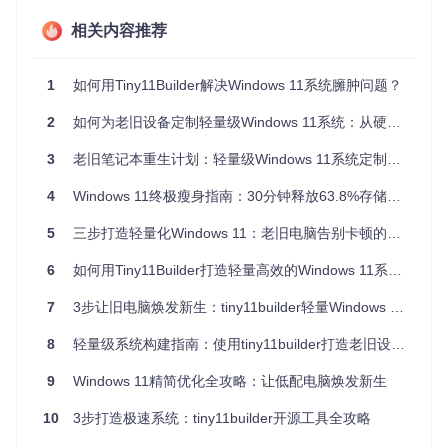
系统盘空间被WinSxS文件夹等系统组件占用超过30GB
后台服务数量超过70个，造成CPU利用率波动在30%-50%
相关内容推荐
实操小贴士
：按
Win+R
输入
resmon
打开资源监视器，观察"内
存"和"磁盘"选项卡，记录占用最高的进程和文件操作。
1
如何用Tiny11Builder解决Windows 11系统臃肿问题？
二、方案选型：系统优化路径决策指南
2
如何为老旧设备定制轻量级Windows 11系统：从硬件适配到性能优化的全流程指南
3
老旧笔记本重生计划：轻量级Windows 11系统定制指南
2.1 优化方案决策树
是否需要保留系统更新功能？

4
Windows 11终极瘦身指南：30分钟释放63.8%存储空间的极速优化方案
├── 是 → 选择标准优化（tiny11maker.ps1）

│   ├── 适用场景：日常办公、网页浏览、多媒体播放

5
三步打造轻量化Windows 11：老旧电脑告别卡顿的系统优化指南
│   ├── 系统体积：约12GB

│   └── 内存占用：开机1.8GB

6
如何用Tiny11Builder打造轻量高效的Windows 11系统？
└── 否 → 选择深度优化（tiny11Coremaker.ps1）

    ├── 适用场景：嵌入式设备、临时测试环境、低配工控机

7
3步让旧电脑焕发新生：tiny11builder轻量Windows 11系统制作全指南
    ├── 系统体积：约7.2GB

8
轻量级系统构建指南：使用tiny11builder打造老旧设备专属Windows 11镜像
2.2 风险评估矩阵
9
Windows 11精简优化全攻略：让低配电脑焕发新生
优
化
操作复杂
系统功能影
性能提
维护难度
10
3步打造极速系统：tiny11builder开源工具全攻略
级
度
响
升
别