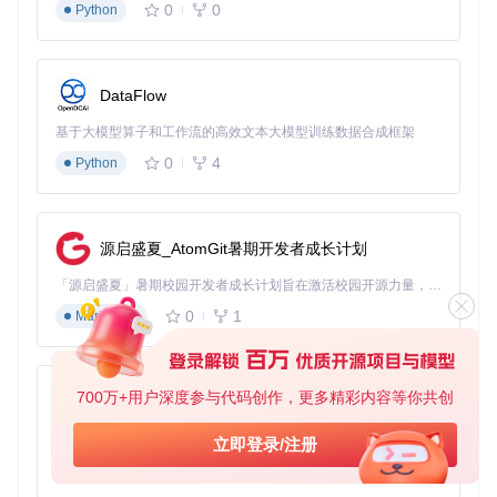
0
0
Python
3.1 准备阶段（10分钟）
环境检查清单
✅ 运行Windows 11的工作机（需管理员权限）
✅ 至少30GB空闲存储空间（SSD最佳）
DataFlow
✅ Windows 11官方ISO镜像（专业版/企业版）
✅ 稳定的电源连接（避免过程中断）
基于大模型算子和工作流的高效文本大模型训练数据合成框架
权限配置
0
4
Python
⚠️
重要安全提示
：修改PowerShell执行策略可能带来安全风
险，请确保仅在信任的环境中执行以下命令：
源启盛夏_AtomGit暑期开发者成长计划
# 设置当前会话的执行策略为Bypass（仅当前窗口有效）
Set-ExecutionPolicy
 Bypass 
-Scope
Process
-Force
「源启盛夏」暑期校园开发者成长计划旨在激活校园开源力量，通过积分激励、认证扶持、资源倾斜等形式，引导高校组织和开发者完成「入驻 — 建项目 — 做贡献 — 获认证 — 得资源」的完整闭环。无论你是想带领社团入驻平台的组织者，还是希望用代码贡献证明自己的开发者，都能在这里找到属于你的成长路径。
镜像挂载步骤
0
1
Markdown
右键ISO文件选择"挂载"，记录分配的盘符（如H:）
验证挂载状态：
Get-Volume | Where-Object { $_.D
riveLetter -eq 'H' }
确认sources文件夹存在：
Test-Path "H:\sources\in
700万+用户深度参与代码创作，更多精彩内容等你共创
py-xiaozhi
stall.esd"
基于Python的Xiaozhi AI，适用于想要完整Xiaozhi体验而无需拥有专用硬件的用户。
立即登录/注册
检查点
：成功挂载后，应能在文件资源管理器中看到Windows
0
1
Python
安装文件结构。