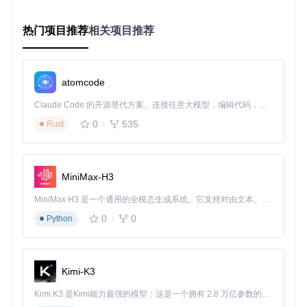
标
低（图形
最小（仅移
低（支持
中（3
准
热门项目推荐
相关项目推荐
界面引
除非必要应
自动更
0%-5
优
0%）
导）
用）
新）
化
深
中（需命
高（移除更
高（需手
高（5
atomcode
度
令行参
新和恢复功
动集成更
0%-7
优
0%）
数）
能）
新）
Claude Code 的开源替代方案。连接任意大模型，编辑代码，运行命令，自动验证 — 全自动执行。用 Rust 构建，极致性能。 ｜ An open-source alternative to Claude Code. Connect any LLM, edit code, run commands, and verify changes — autonomously. Built in Rust for speed. Get Started
化
0
535
Rust
2.3 系统精简技术原理
📊
WIM与ESD格式解析
： Windows镜像采用两种压缩格式：
WIM（文件级压缩）和ESD（字节级压缩）。形象地说，WIM
MiniMax-H3
就像按文件夹整理的压缩包，支持增量更新；而ESD则是将整
个系统视为单一文件进行压缩，体积比WIM小30%但解压速度
MiniMax H3 是一个通用的全模态生成系统。它支持对由文本、图像、视频和音频组成的多模态上下文进行统一理解，并能生成分辨率高达 2K、时长可达 15 秒的带原生立体声音频的视频。得益于面向任务泛化的系统设计，H3 在预训练阶段就已具备广泛的多模态上下文理解与生成能力，能够出色地执行复杂的多模态指令。
较慢。tiny11builder通过DISM工具修改Windows组件存储（W
inSxS），就像为系统"减肥"——保留肌肉（核心功能），去除
0
0
Python
脂肪（冗余组件）。
实操小贴士
：不确定选择哪种方案时，建议先尝试标准优化。
若仍无法满足性能需求，再考虑深度优化。
Kimi-K3
三、实施流程：分阶段系统构建指南
Kimi K3 是Kimi能力最强的模型：这是一个拥有 2.8 万亿参数的混合专家（MoE）模型，具备原生视觉理解能力，并支持 100 万 token 的上下文窗口。