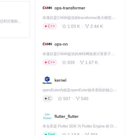
ops-transformer
本项目是CANN提供的transformer类大模型算子库，实现网络在NPU上加速计算。
「源启盛夏」暑期校园开发者成长计划旨在激活校园开源力量，通过积分激励、认证扶持、资源倾斜等形式，引导高校组织和开发者完成「入驻 — 建项目 — 做贡献 — 获认证 — 得资源」的完整闭环。无论你是想带领社团入驻平台的组织者，还是希望用代码贡献证明自己的开发者，都能在这里找到属于你的成长路径。
1.03 K
2.44 K
C++
持。社区贡献者可通
例集和性能基
ops-nn
地址核验的政务
本项目是CANN提供的神经网络类计算算子库，实现网络在NPU上加速计算。
839
1.67 K
C++
下载源代码
kernel
openEuler内核是openEuler操作系统的核心，既是系统性能与稳定性的基石，也是连接处理器、设备与服务的桥梁。
507
540
C
flutter_flutter
本仓库是 Flutter SDK 与 Flutter Engine 的 OpenHarmony 适配版本，由 CPF-Flutter 团队维护。开发者可使用熟悉的 Flutter 技术栈开发 OpenHarmony 应用，3.35.7 及以后的适配版本可基于本仓库源码构建支持 OpenHarmony 的 Flutter Engine。
1.13 K
304
Dart