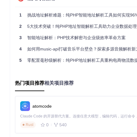
电商订单处理
120ms/条
8ms/条
32%
政务地址核验
210ms/条
10ms/条
45%
1
挑战地址解析难题：纯PHP智能地址解析工具如何实现96%准确率零配
跨境地址解析
350ms/条
15ms/条
28%
2
5大技术突破！纯PHP地址智能解析工具助力企业数据处理效率提
实现无依赖地址提取
3
智能地址解析：PHP技术解密与企业级效率革命方案
工具采用极简设计理念，核心功能封装在单个PHP文件中，实现
4
如何用music-api打破音乐平台壁垒？探索多源音频解析新
5
零配置毫秒级解析：纯PHP地址解析工具重构电商物流数
require
'address.php'
// 完整地址解析：自动识别姓名、电话及地址 components
$result
 = 
Address
::
smart
(
'上海市浦东新区张江高科技园区博云路2号 
/* 返回结构示例：

热门项目推荐
相关项目推荐
[

  'name' => '李四',

  'phone' => '13912345678',

  'province' => '上海市',

  'city' => '上海市',

atomcode
  'district' => '浦东新区',

  'detail' => '张江高科技园区博云路2号'

]

0
540
Rust
*/