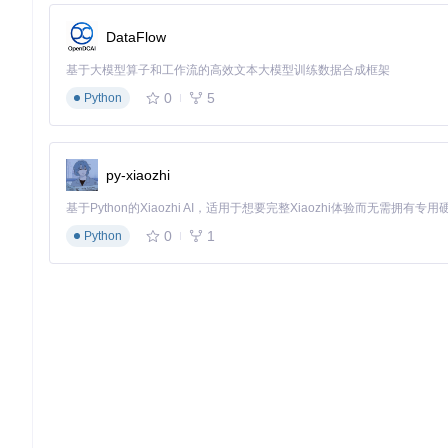
对于纯地址字符串，可使用简化模式：
Address::parse(
DataFlow
共建开放社区生态
基于大模型算子和工作流的高效文本大模型训练数据合成框架
项目采用Issue分类响应机制，将问题分为"功能缺陷""性能优化
0
5
Python
过标准化PR流程参与开发，核心改进方向包括：行政区划数据
准，便于开发者验证改进效果。
通过技术创新与社区协作，PHP地址解析工具正在重新定义地
py-xiaozhi
系统，这个轻量级工具都能提供可靠的结构化解决方案。
0
1
Python
address
纯PHP版，收货地址智能解析，不需要数据库支持，简单易用
项目地址：
https://gitcode.com/gh_mirrors/ad/address