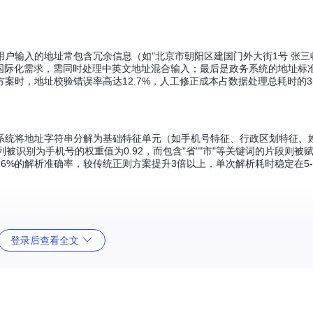
入的地址常包含冗余信息（如"北京市朝阳区建国门外大街1号 张三收 13
的国际化需求，需同时处理中英文地址混合输入；最后是政务系统的地址标
案时，地址校验错误率高达12.7%，人工修正成本占数据处理总耗时的3
。系统将地址字符串分解为基础特征单元（如手机号特征、行政区划特征、
被识别为手机号的权重值为0.92，而包含"省""市"等关键词的片段则被
6%的解析准确率，较传统正则方案提升3倍以上，单次解析耗时稳定在5-
登录后查看全文
圳市龙华区龙华街道产业园3栋317 张三 13800138000"这类复
划编码；跨境电商场景下，支持中英文地址混合解析。某政务服务中心应用案