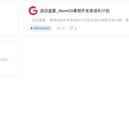
'广州市天河区珠江新城冼村路5号')
，专注于行政区划与详细地址的分离。
源启盛夏_AtomGit暑期开发者成长计划
""新特性建议"三类，承诺24小时内响应bug报告，72小时内提供技术支
0
1
Markdown
更新、特征权重算法优化、多语言地址支持等。项目文档提供完整的测试用
址处理的效率标准。无论是处理百万级订单数据的电商平台，还是需要精准
基于Python的Xiaozhi AI，适用于想要完整Xiaozhi体验而无需拥有专用硬件的用户。
。可解析（身份证号，电话，座机，区号，拆分省+市+区+街道地址）