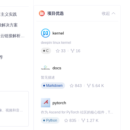
项目优选
收起
简主义实践
终极解决方案
kernel
云链接解析难题
deepin linux kernel
33
16
C
荐
docs
暂无描述
843
5.64 K
Markdown
pytorch
MiniMax H3 是一个通用的全模态生成系统。它支持对由文本、图像、视频和音频组成的多模态上下文进行统一理解，并能生成分辨率高达 2K、时长可达 15 秒的带原生立体声音频的视频。得益于面向任务泛化的系统设计，H3 在预训练阶段就已具备广泛的多模态上下文理解与生成能力，能够出色地执行复杂的多模态指令。
作为 Ascend for PyTorch 社区的核心组件，TorchNPU 是昇腾专为 PyTorch 打造的深度学习适配插件，使 PyTorch 框架能够直接调用昇腾 NPU，为开发者提供昇腾 AI 处理器的超强算力。
835
1.27 K
Python