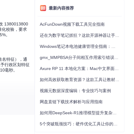
最新内容推荐
80013800
AcFunDown视频下载工具完全指南
准化校验，要求
5%。
还在为数字笔记抓狂？这款开源神器让手写批注效率提升300%
Windows笔记本电池健康管理全指南：从根源解决电池损耗问题
gmx_MMPBSA分子间相互作用索引错误的深度诊断与解决
姓名特征），通
赋予行政区划特征
Axure RP 11 本地化方案：Mac中文界面优化与原型设计工具汉化全指南
10毫秒。
如何高效获取教育资源？这款工具让教材下载效率提升80%
视频元数据深度编辑：专业技巧与案例
网盘直链下载技术解析与应用指南
合信息；政务系统
例显示，集成该
如何用DeepSeek-R1推理模型提升复杂任务解决能力：完整指南
5个突破瓶颈技巧：硬件优化工具让你的电脑性能提升30%