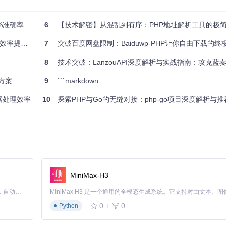
置解决方案
6
【技术解密】从混乱到有序：PHP地址解析工具的极
升90%
7
突破百度网盘限制：Baiduwp-PHP让你自由下载的
8
技术突破：LanzouAPI深度解析与实战指南：攻克蓝奏
真正的零配置部署。基础调用示例如下：
方案
9
```markdown
据处理效率
10
探索PHP与Go的无缝对接：php-go项目深度解析与推
李四 13912345678'
MiniMax-H3
Claude Code 的开源替代方案。连接任意大模型，编辑代码，运行命令，自动验证 — 全自动执行。用 Rust 构建，极致性能。 ｜ An open-source alternative to Claude Code. Connect any LLM, edit code, run commands, and verify changes — autonomously. Built in Rust for speed. Get Started
0
0
Python