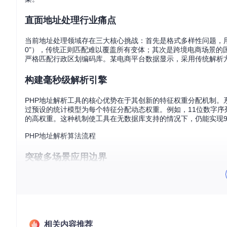
直面地址处理行业痛点
当前地址处理领域存在三大核心挑战：首先是格式多样性问题，用户输
0"），传统正则匹配难以覆盖所有变体；其次是跨境电商场景
严格匹配行政区划编码库。某电商平台数据显示，采用传统解析方
构建毫秒级解析引擎
PHP地址解析工具的核心优势在于其创新的特征权重分配机制
过预设的统计模型为每个特征分配动态权重。例如，11位数字序列
的高权重。这种机制使工具在无数据库支持的情况下，仍能实现9
PHP地址解析算法流程
突破多场景应用边界
该工具在三类场景中展现出显著价值：在电商物流领域，可自动拆分"深
中，能将非标准化地址转换为符合GB/T 2260标准的行政区
工具后，地址核验效率提升400%，错误率降低至0.8%。
应用场景
传统方案耗时
工具处理耗时
准确率提升
相关内容推荐