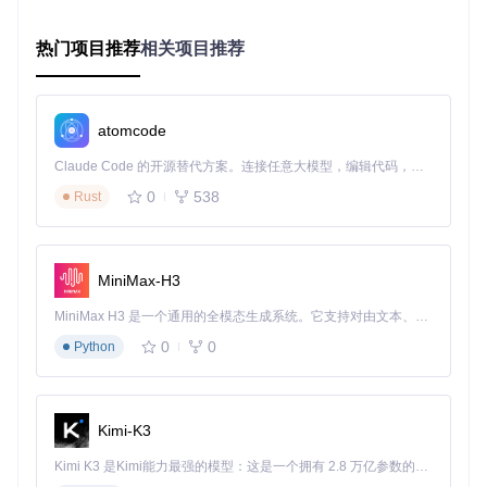
觉"、"声音"三个基础分类。
热门项目推荐
相关项目推荐
模组分类体系构建
目标
：创建符合个人游玩习惯的模组分类结构
方法
：点击主界面"分类管理"按钮，在弹出窗口中点击"新建分
类"，输入分类名称（如"战术扩展"）并设置颜色标签。选中多
atomcode
个模组后右键选择"添加到分类"，可批量组织模组。对于大型
模组包，可使用"分类继承"功能让子分类继承父分类的启用状
Claude Code 的开源替代方案。连接任意大模型，编辑代码，运行命令，自动验证 — 全自动执行。用 Rust 构建，极致性能。 ｜ An open-source alternative to Claude Code. Connect any LLM, edit code, run commands, and verify changes — autonomously. Built in Rust for speed. Get Started
态。
0
538
Rust
验证
：创建完成后，在分类面板中勾选不同分类，右侧模组列
表应实时显示对应分类下的模组，且启用状态正确同步。
高级配置与优化
MiniMax-H3
目标
：配置自动备份与冲突检测规则
方法
：进入"设置"界面，在"备份"选项卡中勾选"自动备份配
MiniMax H3 是一个通用的全模态生成系统。它支持对由文本、图像、视频和音频组成的多模态上下文进行统一理解，并能生成分辨率高达 2K、时长可达 15 秒的带原生立体声音频的视频。得益于面向任务泛化的系统设计，H3 在预训练阶段就已具备广泛的多模态上下文理解与生成能力，能够出色地执行复杂的多模态指令。
置"，设置每日凌晨2点自动备份，并保留最近10个备份文件。
0
0
Python
在"冲突检测"选项卡中，启用"严格模式"以检测潜在的脚本冲
突。对于经常使用的模组组合，可通过"配置另存为"功能创建
配置文件（如"铁人模式配置"、"休闲玩法配置"）。
验证
：手动修改某个模组设置后，程序应在后台自动创建备份
文件；故意启用两个已知冲突的模组时，系统应弹出警告并显
Kimi-K3
示冲突原因及解决方案建议。
Kimi K3 是Kimi能力最强的模型：这是一个拥有 2.8 万亿参数的混合专家（MoE）模型，具备原生视觉理解能力，并支持 100 万 token 的上下文窗口。