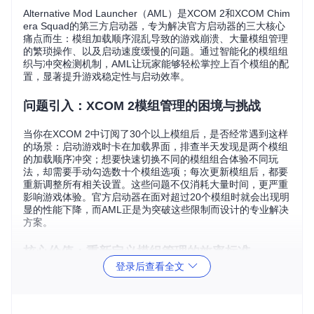
Alternative Mod Launcher（AML）是XCOM 2和XCOM Chim
era Squad的第三方启动器，专为解决官方启动器的三大核心
痛点而生：模组加载顺序混乱导致的游戏崩溃、大量模组管理
的繁琐操作、以及启动速度缓慢的问题。通过智能化的模组组
织与冲突检测机制，AML让玩家能够轻松掌控上百个模组的配
置，显著提升游戏稳定性与启动效率。
问题引入：XCOM 2模组管理的困境与挑战
当你在XCOM 2中订阅了30个以上模组后，是否经常遇到这样
的场景：启动游戏时卡在加载界面，排查半天发现是两个模组
的加载顺序冲突；想要快速切换不同的模组组合体验不同玩
法，却需要手动勾选数十个模组选项；每次更新模组后，都要
重新调整所有相关设置。这些问题不仅消耗大量时间，更严重
影响游戏体验。官方启动器在面对超过20个模组时就会出现明
显的性能下降，而AML正是为突破这些限制而设计的专业解决
方案。
核心价值：重新定义模组管理的效率标准
登录后查看全文
AML通过三大创新功能彻底改变了XCOM 2的模组管理方式。
其智能分类系统允许玩家根据游戏机制（如战术系统、单位扩
展、界面优化等）创建自定义模组分类，每个分类可独立启用