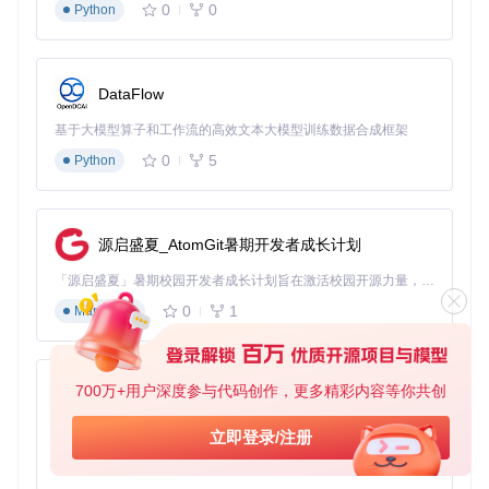
场景实践：AML在不同游戏需求下的应用
0
0
Python
场景一：模组开发者的调试工作流
独立模组开发者李明需要测试其新开发的"高级战术AI"模组与
DataFlow
主流模组的兼容性。通过AML的"调试模式"，他可以：①启用
详细日志记录，追踪模组加载的每个阶段；②使用"单独加
基于大模型算子和工作流的高效文本大模型训练数据合成框架
载"功能仅启用测试模组和必要依赖；③通过"配置对比"工具比
0
5
Python
较启用/禁用测试模组时的配置差异。在测试过程中，AML的
实时冲突检测功能帮助他发现了与"真实视野"模组的脚本冲
突，通过调整加载顺序成功解决了问题，将调试时间从原来的
4小时缩短至1.5小时。
源启盛夏_AtomGit暑期开发者成长计划
场景二：多存档多配置的家庭共享方案
「源启盛夏」暑期校园开发者成长计划旨在激活校园开源力量，通过积分激励、认证扶持、资源倾斜等形式，引导高校组织和开发者完成「入驻 — 建项目 — 做贡献 — 获认证 — 得资源」的完整闭环。无论你是想带领社团入驻平台的组织者，还是希望用代码贡献证明自己的开发者，都能在这里找到属于你的成长路径。
玩家王家庭中有两个XCOM 2玩家：儿子喜欢使用大量视觉增
0
1
强模组，父亲则偏好纯战术改进模组。通过AML的多配置系
Markdown
统，他们创建了两个独立配置文件："视觉强化配置"包含23个
画质模组和8个界面美化模组，"战术核心配置"仅保留12个游
戏性模组。切换配置时只需在启动界面选择对应方案，AML会
自动处理模组启用状态和加载顺序，整个切换过程不到10秒，
700万+用户深度参与代码创作，更多精彩内容等你共创
py-xiaozhi
避免了每次切换用户都需要重新配置的麻烦。
基于Python的Xiaozhi AI，适用于想要完整Xiaozhi体验而无需拥有专用硬件的用户。
立即登录/注册
0
1
Python