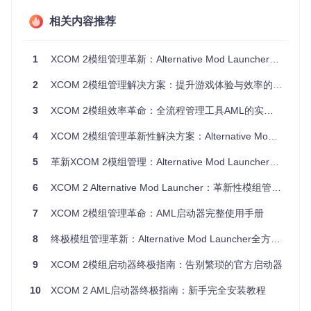
或禁用，实现了模组的精细化管理。实时配置编辑功能让玩家
无需手动修改.ini文件，所有设置变更即时生效并自动备份，避
相关内容推荐
免了配置错误导致的游戏异常。而内置的冲突检测引擎能够在
启动前扫描模组间的兼容性问题，通过可视化的冲突矩阵展示
潜在风险，并提供基于社区经验的加载顺序建议。
1
XCOM 2模组管理革新：Alternative Mod Launcher全攻略
2
XCOM 2模组管理解决方案：提升游戏体验与效率的全方位指南
实施路径：从安装到精通的三步进阶指南
3
XCOM 2模组效率革命：全流程管理工具AML的实战指南
环境准备与部署
4
XCOM 2模组管理革新性解决方案：Alternative Mod Launcher效率提升指南
目标
：在5分钟内完成AML的基础安装与初始配置
5
革新XCOM 2模组管理：Alternative Mod Launcher重构游戏体验
方法
：首先确保系统已安装.NET Framework 4.7.2或更高版
本，Steam客户端处于运行状态。通过以下命令克隆项目仓
6
XCOM 2 Alternative Mod Launcher：革新性模组管理的全方位解决方案
库：
7
XCOM 2模组管理革命：AML启动器完整使用手册
git 
clone
8
终极模组管理革新：Alternative Mod Launcher全方位解决方案
进入项目目录后，运行xcom2-launcher.exe即可启动程序。首
9
XCOM 2模组启动器终极指南：告别繁琐的官方启动器
次运行时，AML会自动扫描Steam工作坊目录和游戏安装路
径，这个过程约需2-3分钟（取决于模组数量）。
10
XCOM 2 AML启动器终极指南：新手完全安装教程
验证
：成功启动后，主界面应显示已检测到的XCOM 2游戏版
本和已订阅的模组列表，左侧分类面板默认包含"游戏性"、"视