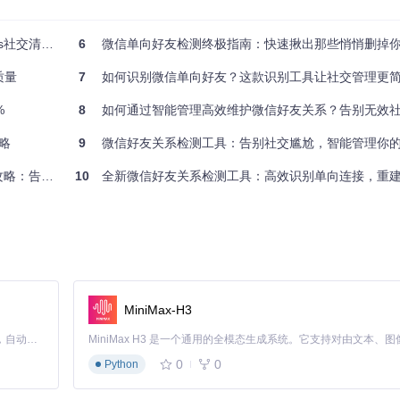
可正常使用微信其他功能，无需保持界面活跃。根据好友数量不同，检测
友管理全攻略
6
微信单向好友检测终极指南：快速揪出那些悄悄删掉
质量
7
如何识别微信单向好友？这款识别工具让社交管理更
%
8
如何通过智能管理高效维护微信好友关系？告别无效
500人的好友列表，可设置每月快速扫描，重点关注新增单向关系。
攻略
9
微信好友关系检测工具：告别社交尴尬，智能管理你
别社交尴尬
10
全新微信好友关系检测工具：高效识别单向连接，重
系人状态，避免因单向好友导致信息传递失效。
号安全状况，及时发现潜在风险。
的单向好友，优化社群质量。
MiniMax-H3
Claude Code 的开源替代方案。连接任意大模型，编辑代码，运行命令，自动验证 — 全自动执行。用 Rust 构建，极致性能。 ｜ An open-source alternative to Claude Code. Connect any LLM, edit code, run commands, and verify changes — autonomously. Built in Rust for speed. Get Started
单向关系导致的社交尴尬。
0
0
Python