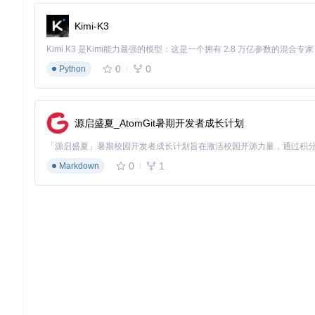
风险规避：安全使用指南
Kimi-K3
账号安全防护
始终使用次要微信账号进行检测操作，避免主账号因频繁登录第
0
0
Python
备接入。
检测频率控制
源启盛夏_AtomGit暑期开发者成长计划
建议单次检测间隔不低于7天，避免因频繁操作触发微信安全机
结果应用策略
0
1
Markdown
检测结果仅作为社交管理参考，删除好友前建议通过其他渠道间
温。
长期价值：构建健康社交生态
WechatRealFriends带来的不仅是单向好友检测功能
间精力集中在有价值的人际关系上。随着工具的不断迭代，未来
理解决方案。
使用WechatRealFriends，让每一个微信好友都成为
现。