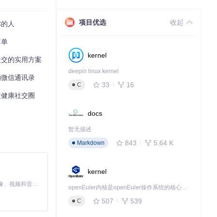
时长从几分钟到
项目优选
收起
你的人
简单
kernel
社交的实用方案
deepin linux kernel
的微信通讯录
33
16
C
建健康社交圈
docs
暂无描述
843
5.64 K
Markdown
kernel
MiniMax H3 是一个通用的全模态生成系统。它支持对由文本、图像、视频和音频组成的多模态上下文进行统一理解，并能生成分辨率高达 2K、时长可达 15 秒的带原生立体声音频的视频。得益于面向任务泛化的系统设计，H3 在预训练阶段就已具备广泛的多模态上下文理解与生成能力，能够出色地执行复杂的多模态指令。
openEuler内核是openEuler操作系统的核心，既是系统性能与稳定性的基石，也是连接处理器、设备与服务的桥梁。
507
539
C