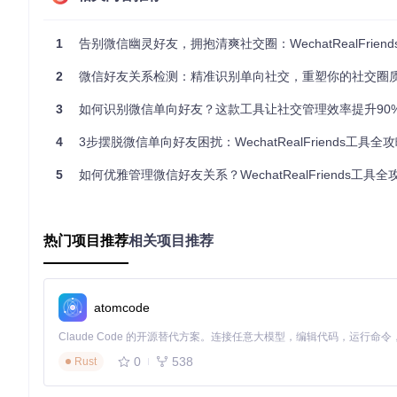
成功登录后，工具将自动开始好友关系扫描。检测过程中，用户
半小时不等，万级好友通常可在20分钟内完成全面扫描。
1
告别微信幽灵好友，拥抱清爽社交圈：WechatRealFriends社交清理与好
五大场景化应用策略
2
微信好友关系检测：精准识别单向社交，重塑你的社交圈
社交关系定期审计
3
如何识别微信单向好友？这款工具让社交管理效率提升90
建议每季度执行一次全面检测，及时清理无效社交连接。对于超过
4
3步摆脱微信单向好友困扰：WechatRealFriends工具全
重要信息发布前筛查
5
如何优雅管理微信好友关系？WechatRealFriends工具全攻略：告
在发布婚礼邀请、业务推广等重要信息前，通过工具确认核心联
账号安全监测
当发现异常登录记录或可疑好友请求时，可通过检测结果分析账
热门项目推荐
相关项目推荐
社群运营管理
社群管理者可定期检测群成员关系状态，识别长期潜水或已退出
atomcode
职场社交优化
对于商务人士，可通过工具识别客户、同事的关系状态，避免因
0
538
Rust