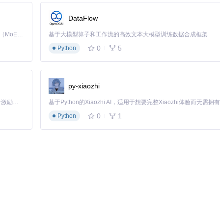
DataFlow
Kimi K3 是Kimi能力最强的模型：这是一个拥有 2.8 万亿参数的混合专家（MoE）模型，具备原生视觉理解能力，并支持 100 万 token 的上下文窗口。
基于大模型算子和工作流的高效文本大模型训练数据合成框架
三方工具带来的风险。操作完成后及时在微信安全中心查看登录设备列表
0
5
Python
py-xiaozhi
制。如遇登录验证异常，可尝试将微信语言切换为英文后重试。
「源启盛夏」暑期校园开发者成长计划旨在激活校园开源力量，通过积分激励、认证扶持、资源倾斜等形式，引导高校组织和开发者完成「入驻 — 建项目 — 做贡献 — 获认证 — 得资源」的完整闭环。无论你是想带领社团入驻平台的组织者，还是希望用代码贡献证明自己的开发者，都能在这里找到属于你的成长路径。
0
1
Python
接确认，避免误删重要联系人。对于职场关系，建议优先通过减少互动频
，更是一种新型社交管理理念。通过定期使用该工具，用户能够持续优化社交网络
还将支持好友互动热度分析、社交关系图谱构建等高级功能，为用户提供
真正有价值的连接，重新掌控你的社交空间。这不仅是技术工具的应用，更是数字