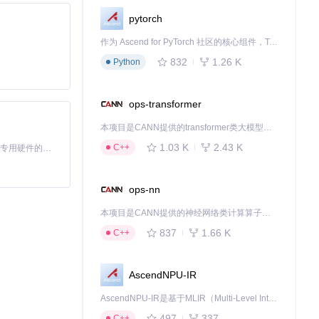
pytorch
作为 Ascend for PyTorch 社区的核心组件，TorchNPU 是昇腾专为 PyTorch 打造的深度学习适配插件，使 PyTorch 框架能够直接调用昇腾 NPU，为开发者提供昇腾 AI 处理器的超强算力。
832
1.26 K
Python
，确认无异常设
ops-transformer
本项目是CANN提供的transformer类大模型算子库，实现网络在NPU上加速计算。
1.03 K
2.43 K
C++
基于Python的Xiaozhi AI，适用于想要完整Xiaozhi体验而无需拥有专用硬件的用户。
率的方式自然降
ops-nn
本项目是CANN提供的神经网络类计算算子库，实现网络在NPU上加速计算。
837
1.66 K
C++
质量，将宝贵的时
全方位的社交管
AscendNPU-IR
时代社交智慧的体
AscendNPU-IR是基于MLIR（Multi-Level Intermediate Representation）构建的，面向昇腾亲和算子编译时使用的中间表示，提供昇腾完备表达能力，通过编译优化提升昇腾AI处理器计算效率，支持通过生态框架使能昇腾AI处理器与深度调优
497
337
C++