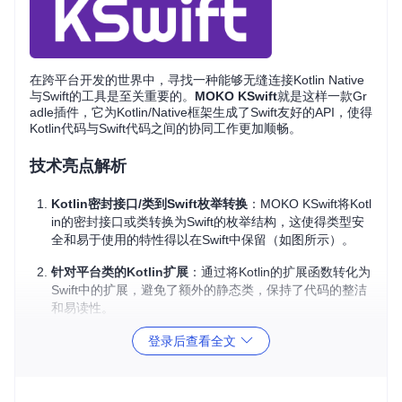
在跨平台开发的世界中，寻找一种能够无缝连接Kotlin Native
与Swift的工具是至关重要的。
MOKO KSwift
就是这样一款Gr
adle插件，它为Kotlin/Native框架生成了Swift友好的API，使得
Kotlin代码与Swift代码之间的协同工作更加顺畅。
技术亮点解析
Kotlin密封接口/类到Swift枚举转换
：MOKO KSwift将Kotl
in的密封接口或类转换为Swift的枚举结构，这使得类型安
全和易于使用的特性得以在Swift中保留（如图所示）。
针对平台类的Kotlin扩展
：通过将Kotlin的扩展函数转化为
Swift中的扩展，避免了额外的静态类，保持了代码的整洁
和易读性。
自定义生成逻辑
：MOKO KSwift提供了API让你可以根据K
登录后查看全文
Lib元数据自定义生成器，满足特定需求。
应用场景