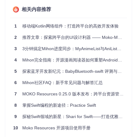
相关内容推荐
当你的Kotlin Multiplatform Mobile项目需要与Swift代码协作
时，MOKO KSwift可以提供平滑的过渡，帮助你快速构建优
雅的Swift API。
1
移动端Kotlin网络组件：打造跨平台的高效开发体验
在处理复杂的多态结构或者需要优化Swift端代码可读性和性
能时，利用其枚举转换功能可以提升效率。
2
推荐文章：探索跨平台的UI设计利器 —— Moko-MVVM框架
对于有特定需求的团队，可以利用自定义生成逻辑来适应独
特的工作流程。
3
3分钟搞定Mihon进度同步：MyAnimeList与AniList无缝对接指南
项目特点
4
Mihon完全指南：开源漫画阅读器如何重塑Android阅读体验
5
探索蓝牙开发新纪元：BabyBluetooth-swift 评测与应用解析
灵活扩展
：通过API接口实现自定义生成逻辑，以满足不同
项目的需求。
6
Mihon社区FAQ：新手常见问题与解答汇总
全面扫描
：支持从所有导出的klib中读取并生成Swift代码，
包括外部库。
7
MOKO Resources 0.25.0 版本发布：跨平台资源管理新突破
智能过滤
：可以选择性地生成你需要的代码，避免无效或冲
突的生成结果。
8
掌握Swift编程的新途径：Practice Swift
兼容性佳
：要求Gradle 6.0+版本和Kotlin 1.6.10。
9
探秘Swift领域的新星：Shari for Swift——打造优雅的UIPickerView替代方案
使用方法
10
Moko Resources 开源项目使用手册
要开始使用MOKO KSwift，请按照以下步骤配置你的项目：