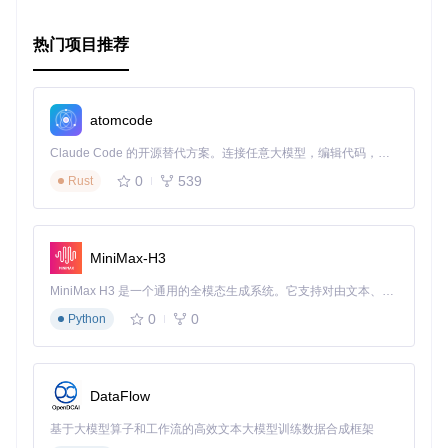
添加插件依赖到根目录的
build.gradle
文件。
热门项目推荐
在需要编译框架的项目
build.gradle
中启用插件。
若需使用运行时库，更新项目
build.gradle
中的依赖。
根据需要进行Xcode配置，选择直接导入文件或者通过Co
coaPods集成。
atomcode
迈向高效跨平台开发
Claude Code 的开源替代方案。连接任意大模型，编辑代码，运行命令，自动验证 — 全自动执行。用 Rust 构建，极致性能。 ｜ An open-source alternative to Claude Code. Connect any LLM, edit code, run commands, and verify changes — autonomously. Built in Rust for speed. Get Started
0
539
Rust
借助MOKO KSwift，开发者能够充分利用Kotlin的优势，并为S
wift用户提供一致且高效的API体验。无论是构建复杂的业务逻
辑还是简单的小型应用，这款工具都能成为你的得力助手。现
在就加入MOKO KSwift的行列，开启你的高效跨平台开发之旅
MiniMax-H3
吧！
MiniMax H3 是一个通用的全模态生成系统。它支持对由文本、图像、视频和音频组成的多模态上下文进行统一理解，并能生成分辨率高达 2K、时长可达 15 秒的带原生立体声音频的视频。得益于面向任务泛化的系统设计，H3 在预训练阶段就已具备广泛的多模态上下文理解与生成能力，能够出色地执行复杂的多模态指令。
项目链接
|
相关文章
|
文档与示例
0
0
Python
DataFlow
基于大模型算子和工作流的高效文本大模型训练数据合成框架