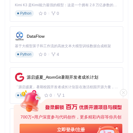
const
 modifiedCode = 
`function calculateSum(a: number, b: 
Kimi K3 是Kimi能力最强的模型：这是一个拥有 2.8 万亿参数的混合专家（MoE）模型，具备原生视觉理解能力，并支持 100 万 token 的上下文窗口。
    // 添加类型检查

0
0
Python
    if (typeof a !== 'number' || typeof b !== 'number') {

        throw new Error('参数必须为数字');

    }

    return a + b;

DataFlow
}`
;

基于大模型算子和工作流的高效文本大模型训练数据合成框架
// 设置对比模型
diffEditor.
setModel
({

0
4
Python
original
: monaco.
editor
.
createModel
(originalCode, 
'ty
modified
: monaco.
editor
.
createModel
(modifiedCode, 
'ty
源启盛夏_AtomGit暑期开发者成长计划
🔧
实现要点
：
「源启盛夏」暑期校园开发者成长计划旨在激活校园开源力量，通过积分激励、认证扶持、资源倾斜等形式，引导高校组织和开发者完成「入驻 — 建项目 — 做贡献 — 获认证 — 得资源」的完整闭环。无论你是想带领社团入驻平台的组织者，还是希望用代码贡献证明自己的开发者，都能在这里找到属于你的成长路径。
使用TypeScript类型定义确保类型安全
0
1
Markdown
通过
createDiffEditor
创建对比编辑器实例
setModel
方法接收包含原始和修改内容的模型对象
指定语言类型为'typescript'以获得语法高亮
视图模式切换与配置
700万+用户深度参与代码创作，更多精彩内容等你共创
py-xiaozhi
Monaco允许动态切换对比模式，适应不同的使用场景：
基于Python的Xiaozhi AI，适用于想要完整Xiaozhi体验而无需拥有专用硬件的用户。
立即登录/注册