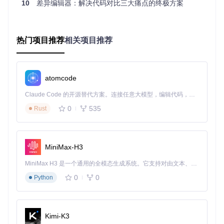
10
差异编辑器：解决代码对比三大痛点的终极方案
热门项目推荐
相关项目推荐
下面是一个基础的TypeScript实现，创建并排对比视图：
import
 * 
as
 monaco 
from
'monaco-editor'
;

atomcode
// 获取DOM容器
Claude Code 的开源替代方案。连接任意大模型，编辑代码，运行命令，自动验证 — 全自动执行。用 Rust 构建，极致性能。 ｜ An open-source alternative to Claude Code. Connect any LLM, edit code, run commands, and verify changes — autonomously. Built in Rust for speed. Get Started
const
 container = 
document
.
getElementById
(
'diff-container
if
 (!container) 
throw
new
Error
(
'容器元素不存在'
);

0
535
Rust
// 创建差异编辑器实例
const
 diffEditor = monaco.
editor
.
createDiffEditor
(containe
width
: 
'100%'
,

MiniMax-H3
height
: 
'600px'
,

scrollBeyondLastLine
: 
false
MiniMax H3 是一个通用的全模态生成系统。它支持对由文本、图像、视频和音频组成的多模态上下文进行统一理解，并能生成分辨率高达 2K、时长可达 15 秒的带原生立体声音频的视频。得益于面向任务泛化的系统设计，H3 在预训练阶段就已具备广泛的多模态上下文理解与生成能力，能够出色地执行复杂的多模态指令。
});

0
0
Python
// 定义对比内容
const
 originalCode = 
`function calculateSum(a: number, b: 
    return a + b;

}`
;

Kimi-K3