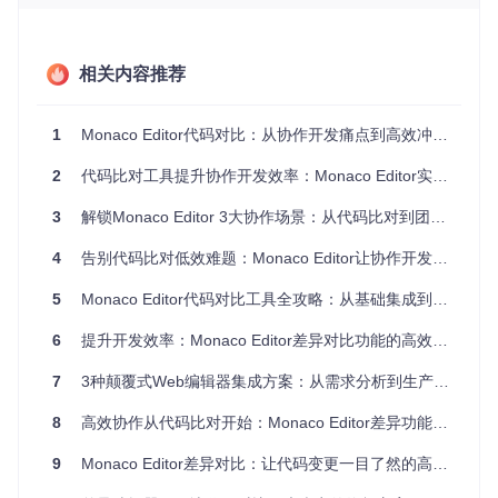
语法感知的差异计算
与普通文本对比工具不同，Monaco的对比引擎能理解代码结
相关内容推荐
构，基于语法树进行差异分析。这意味着它能准确识别函数移
动、变量重命名等结构性变更，而不是简单地逐行比较。
多模式可视化展示
1
Monaco Editor代码对比：从协作开发痛点到高效冲突解决的实战指南
提供三种对比视图模式，满足不同场景需求：
2
代码比对工具提升协作开发效率：Monaco Editor实战指南
并排模式
：左右分栏显示原始与修改后代码，适合精确比较
3
解锁Monaco Editor 3大协作场景：从代码比对到团队协同开发
内联模式
：在单一视图中通过颜色标记增删内容，适合整体
流程查看
4
告别代码比对低效难题：Monaco Editor让协作开发效率提升60%
统一模式
：类似Git的差异格式，适合生成差异报告
深度定制与扩展能力
5
Monaco Editor代码对比工具全攻略：从基础集成到企业级应用
通过丰富的API可以完全控制对比行为，从差异算法到UI样
6
提升开发效率：Monaco Editor差异对比功能的高效工作流指南
式，甚至可以集成到现有的工作流系统中。
7
3种颠覆式Web编辑器集成方案：从需求分析到生产实践
渐进式实践：从零开始实现TypeScript代码对比
8
高效协作从代码比对开始：Monaco Editor差异功能从入门到精通
环境准备与基础实现
9
Monaco Editor差异对比：让代码变更一目了然的高效解决方案
首先需要准备Monaco Editor环境，推荐使用npm安装以获得
完整类型支持：