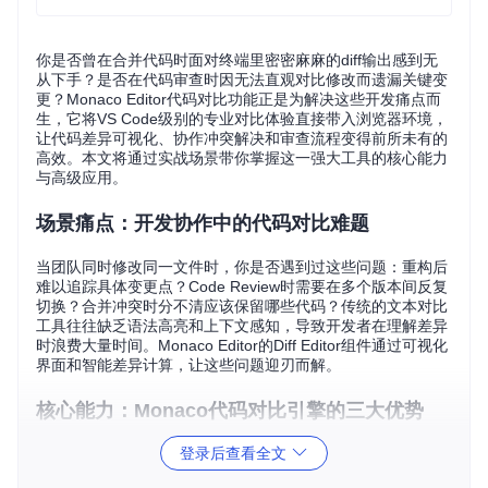
你是否曾在合并代码时面对终端里密密麻麻的diff输出感到无
从下手？是否在代码审查时因无法直观对比修改而遗漏关键变
更？Monaco Editor代码对比功能正是为解决这些开发痛点而
生，它将VS Code级别的专业对比体验直接带入浏览器环境，
让代码差异可视化、协作冲突解决和审查流程变得前所未有的
高效。本文将通过实战场景带你掌握这一强大工具的核心能力
与高级应用。
场景痛点：开发协作中的代码对比难题
当团队同时修改同一文件时，你是否遇到过这些问题：重构后
难以追踪具体变更点？Code Review时需要在多个版本间反复
切换？合并冲突时分不清应该保留哪些代码？传统的文本对比
工具往往缺乏语法高亮和上下文感知，导致开发者在理解差异
时浪费大量时间。Monaco Editor的Diff Editor组件通过可视化
界面和智能差异计算，让这些问题迎刃而解。
核心能力：Monaco代码对比引擎的三大优势
登录后查看全文
Monaco Editor的代码对比功能不仅仅是简单的文本差异显
示，它构建在三大核心能力之上：