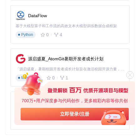
DataFlow
基于大模型算子和工作流的高效文本大模型训练数据合成框架
0
4
Python
源启盛夏_AtomGit暑期开发者成长计划
「源启盛夏」暑期校园开发者成长计划旨在激活校园开源力量，通过积分激励、认证扶持、资源倾斜等形式，引导高校组织和开发者完成「入驻 — 建项目 — 做贡献 — 获认证 — 得资源」的完整闭环。无论你是想带领社团入驻平台的组织者，还是希望用代码贡献证明自己的开发者，都能在这里找到属于你的成长路径。
0
1
Markdown
700万+用户深度参与代码创作，更多精彩内容等你共创
py-xiaozhi
基于Python的Xiaozhi AI，适用于想要完整Xiaozhi体验而无需拥有专用硬件的用户。
立即登录/注册
0
1
Python