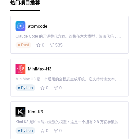
热门项目推荐
如，可以通过设置
lifespan
参数来控制ASGI应用的生命周
期管理。此外，项目依赖和额外的配置往往通过Python的常见
方式（如
.env
文件或直接在代码中指定）来管理。
环境变量和依赖
：虽然不在项目内部，但重要的配置如AWS
atomcode
访问密钥、环境特定的行为等，通常通过环境变量设置。
Claude Code 的开源替代方案。连接任意大模型，编辑代码，运行命令，自动验证 — 全自动执行。用 Rust 构建，极致性能。 ｜ An open-source alternative to Claude Code. Connect any LLM, edit code, run commands, and verify changes — autonomously. Built in Rust for speed. Get Started
代码内的配置
：如上述示例所示，通过初始化Mangum时的
参数进行配置，是管理Mangum行为的主要方式。
0
535
Rust
重要的是要注意，对于更复杂的部署场景，可能还需要配置A
WS的相关服务（如Lambda函数、API Gateway等），这些配
置通常在AWS Management Console、Serverless Framewor
MiniMax-H3
k或者AWS SAM模板中完成，而非直接在Mangum项目内。
MiniMax H3 是一个通用的全模态生成系统。它支持对由文本、图像、视频和音频组成的多模态上下文进行统一理解，并能生成分辨率高达 2K、时长可达 15 秒的带原生立体声音频的视频。得益于面向任务泛化的系统设计，H3 在预训练阶段就已具备广泛的多模态上下文理解与生成能力，能够出色地执行复杂的多模态指令。
以上就是关于Mangum项目的基本结构、启动逻辑和配置方式
的简要介绍，帮助您快速理解和运用此工具。
0
0
Python
Kimi-K3
Kimi K3 是Kimi能力最强的模型：这是一个拥有 2.8 万亿参数的混合专家（MoE）模型，具备原生视觉理解能力，并支持 100 万 token 的上下文窗口。
0
0
Python