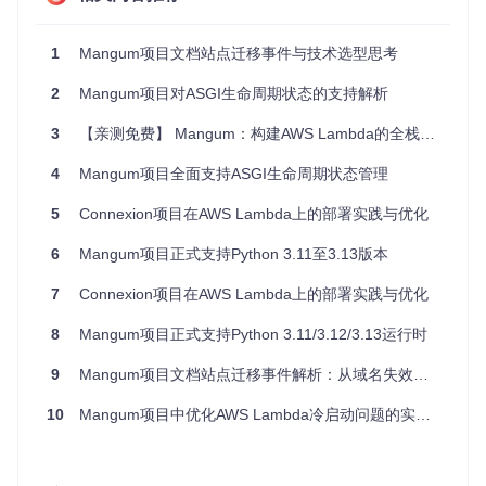
PI的应用时，您会在应用的主入口点引入Mangum并创建处理
器：
1
Mangum项目文档站点迁移事件与技术选型思考
# 假设这是你的FastAPI应用的启动文件(app.py)
2
Mangum项目对ASGI生命周期状态的支持解析
from
 fastapi 
import
from
 mangum 
import
 Mangum

3
【亲测免费】 Mangum：构建AWS Lambda的全栈Python框架
app = FastAPI()

4
Mangum项目全面支持ASGI生命周期状态管理
@app.get(
"/"
)
5
Connexion项目在AWS Lambda上的部署实践与优化
async
def
root
():

return
 {
"message"
: 
"Hello World"
}

6
Mangum项目正式支持Python 3.11至3.13版本
handler = Mangum(app, lifespan=
"off"
7
Connexion项目在AWS Lambda上的部署实践与优化
这段代码中的
app.py
就扮演了“启动文件”的角色，其中通过
8
Mangum项目正式支持Python 3.11/3.12/3.13运行时
Mangum(app)
初始化了Lambda处理器，使得该应用能够在A
WS Lambda环境中正确响应HTTP请求。
9
Mangum项目文档站点迁移事件解析：从域名失效到社区接管
3. 项目的配置文件介绍
10
Mangum项目中优化AWS Lambda冷启动问题的实践方案
Mangum本身的配置主要不是通过传统意义上的独立配置文件
进行，而是通过在实例化
Mangum
对象时传递参数实现。比