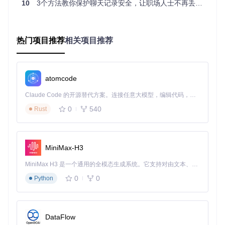
10
3个方法教你保护聊天记录安全，让职场人士不再丢失重要信息
图3：RevokeMsgPatcher补丁应用确认界面
应用补丁
：点击"修补文件"按钮，工具自动完成扫描、修改
热门项目推荐
相关项目推荐
和备份操作，全过程无需人工干预。
功能进阶组合
atomcode
多账号同时登录设置
打开工具"高级选项"
Claude Code 的开源替代方案。连接任意大模型，编辑代码，运行命令，自动验证 — 全自动执行。用 Rust 构建，极致性能。 ｜ An open-source alternative to Claude Code. Connect any LLM, edit code, run commands, and verify changes — autonomously. Built in Rust for speed. Get Started
勾选"多开支持"
0
540
Rust
设置允许的实例数量
通过工具启动应用即可实现多开
💡 技巧：多开数量建议不超过3个，避免影响软件性能
MiniMax-H3
5秒完成补丁校验
MiniMax H3 是一个通用的全模态生成系统。它支持对由文本、图像、视频和音频组成的多模态上下文进行统一理解，并能生成分辨率高达 2K、时长可达 15 秒的带原生立体声音频的视频。得益于面向任务泛化的系统设计，H3 在预训练阶段就已具备广泛的多模态上下文理解与生成能力，能够出色地执行复杂的多模态指令。
点击主界面"验证"按钮
工具自动对比文件哈希值
0
0
Python
显示"验证通过"即表示补丁正常工作
异常诊断手册
DataFlow