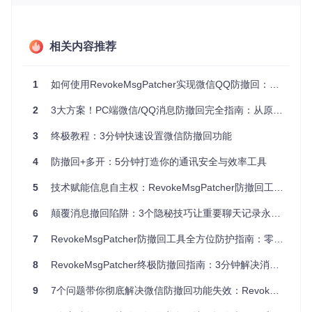
硬件与系统要求
操作系统：Windows 7及以上
硬盘空间：至少100MB可用空间
相关内容推荐
管理员权限：安装时需要
支持的应用版本
主流即时通讯软件全版本支持，包括微信、QQ及TIM等，无
1
如何使用RevokeMsgPatcher实现微信QQ防撤回：零基础配置指南
需担心版本不兼容问题。
2
3大方案！PC端微信/QQ消息防撤回完全指南：从原理到实战
图形化操作流程
3
终极教程：3分钟快速设置微信防撤回功能
你是否觉得技术工具操作复杂？以下3步让你轻松完成设置：
4
防撤回+多开：5分钟打造你的通讯安全与效率工具
5
技术赋能信息自主权：RevokeMsgPatcher防撤回工具全解析
图1：RevokeMsgPatcher工具初始界面，显示主要功能区域
6
颠覆消息撤回陷阱：3个隐秘技巧让重要聊天记录永久保存
启动程序
：双击RevokeMsgPatcher.exe，首次运行会自动
扫描系统中已安装的通讯软件。
7
RevokeMsgPatcher防撤回工具全方位防护指南：零基础掌握即时通讯消息保护
图2：RevokeMsgPatcher选择并附加微信进程界面
8
RevokeMsgPatcher终极防撤回指南：3分钟解决消息丢失痛点，永久保存重要对话
选择应用
：在列表中选择需要处理的程序（如微信），工
9
7个问题带你彻底解决微信防撤回功能失效：RevokeMsgPatcher技术修复指南
具会自动定位安装路径。