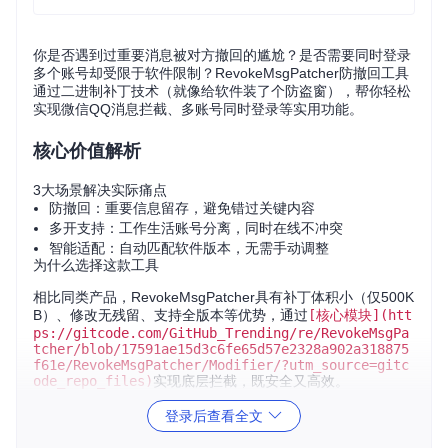
你是否遇到过重要消息被对方撤回的尴尬？是否需要同时登录
多个账号却受限于软件限制？RevokeMsgPatcher防撤回工具
通过二进制补丁技术（就像给软件装了个防盗窗），帮你轻松
实现微信QQ消息拦截、多账号同时登录等实用功能。
核心价值解析
3大场景解决实际痛点
防撤回：重要信息留存，避免错过关键内容
多开支持：工作生活账号分离，同时在线不冲突
智能适配：自动匹配软件版本，无需手动调整
为什么选择这款工具
相比同类产品，RevokeMsgPatcher具有补丁体积小（仅500K
B）、修改无残留、支持全版本等优势，通过
[核心模块](htt
ps://gitcode.com/GitHub_Trending/re/RevokeMsgPa
tcher/blob/17591ae15d3c6fe65d57e2328a902a318875
f61e/RevokeMsgPatcher/Modifier/?utm_source=gitc
ode_repo_files)
实现底层拦截，既安全又高效。
登录后查看全文
环境适配清单