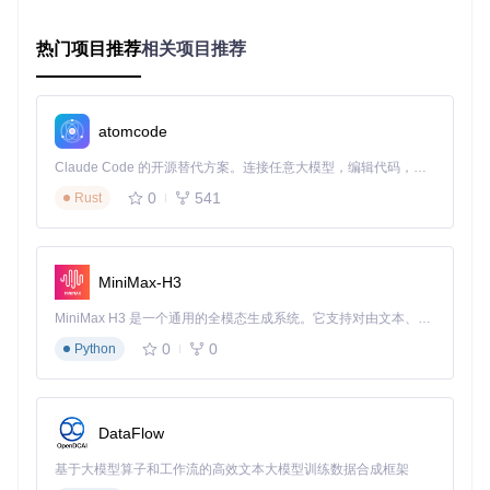
交通枢纽系统韧性分析
热门项目推荐
相关项目推荐
某城市交通管理部门利用pymnet建立了包含公路、铁路和航
空网络的多层模型，模拟极端天气下的系统响应，发现：
仅3个关键换乘节点的失效会导致整体系统效率下降42%
atomcode
基于层间依赖关系的优化策略可将恢复时间缩短37%
Claude Code 的开源替代方案。连接任意大模型，编辑代码，运行命令，自动验证 — 全自动执行。用 Rust 构建，极致性能。 ｜ An open-source alternative to Claude Code. Connect any LLM, edit code, run commands, and verify changes — autonomously. Built in Rust for speed. Get Started
实践路径：从零构建多层网络分析流程
0
541
Rust
如何快速掌握pymnet的核心操作？以下步骤将帮助你完成从
环境搭建到基础分析的全过程：
MiniMax-H3
环境配置
MiniMax H3 是一个通用的全模态生成系统。它支持对由文本、图像、视频和音频组成的多模态上下文进行统一理解，并能生成分辨率高达 2K、时长可达 15 秒的带原生立体声音频的视频。得益于面向任务泛化的系统设计，H3 在预训练阶段就已具备广泛的多模态上下文理解与生成能力，能够出色地执行复杂的多模态指令。
git 
clone
cd
 Multilayer-networks-library

0
0
Python
核心网络构建
import
 pymnet

DataFlow
# 创建具有1个方面的多层网络（方面表示网络的维度特征）
基于大模型算子和工作流的高效文本大模型训练数据合成框架
net = pymnet.MultilayerNetwork(aspects=
1
)
