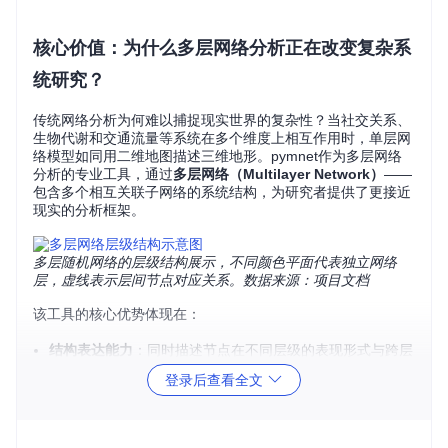
核心价值：为什么多层网络分析正在改变复杂系
统研究？
传统网络分析为何难以捕捉现实世界的复杂性？当社交关系、
生物代谢和交通流量等系统在多个维度上相互作用时，单层网
络模型如同用二维地图描述三维地形。pymnet作为多层网络
分析的专业工具，通过
多层网络（Multilayer Network）
——
包含多个相互关联子网络的系统结构，为研究者提供了更接近
现实的分析框架。
多层随机网络的层级结构展示，不同颜色平面代表独立网络
层，虚线表示层间节点对应关系。数据来源：项目文档
该工具的核心优势体现在：
结构表达能力
：同时描述节点在不同层级的表现形式与跨层
级关联
登录后查看全文
算法完整性
：从基础统计到高级同构性分析的全流程支持
工程实用性
：纯Python实现确保跨平台兼容性，与Network
X生态无缝集成