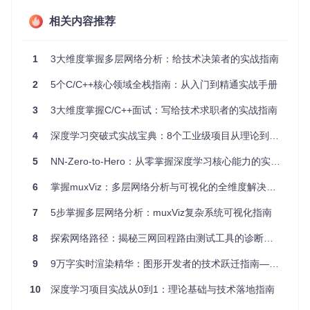
场景突破：跨领域应用案例解析
相关内容推荐
如何将多层网络理论转化为解决实际问题的能力？以下三个跨
领域案例展示了pymnet的应用价值：
1
3大维度掌握多层网络分析：给技术决策者的实战指南
社交-职业网络分析
2
5个C/C++核心领域全栈指南：从入门到精通实战手册
某研究团队使用pymnet分析了200名专业人士的社交网络（Fa
3
3大维度掌握C/C++面试：写给技术求职者的实战指南
cebook）与职业网络（LinkedIn），通过
层间边（Inter-layer
Edge）
——连接不同层级中同一实体的边，发现：
4
深度学习突破式实战宝典：8个工业级项目从理论到落地
职业网络中的关键节点在社交网络中呈现"结构洞"特征
5
NN-Zero-to-Hero：从零掌握深度学习核心能力的实战指南
跨层级连接强度与职业晋升速度呈正相关（r=0.68）
6
掌握muxViz：多层网络分析与可视化的全维度解决方案
两种不同耦合模式的多层网络结构对比，展示层内连接密度差
7
5步掌握多层网络分析：muxViz复杂系统可视化指南
异对整体系统的影响。数据来源：项目文档
生物代谢网络建模
8
探索网络路径：揭秘三网回程路由测试工具的诊断价值
在酵母代谢网络研究中，研究者构建了包含"基因调控"、"蛋白
9
9万字实时渲染精华：图形开发者的技术跃迁指南——如何高效掌握实时渲染核心技术？
质相互作用"和"代谢反应"的三层网络，通过pymnet的
度分布
（Degree Distribution）
——节点连接数量的统计特征，识
10
深度学习项目实战从0到1：理论基础与技术落地指南
别出37个跨层级关键节点，其中23个与已知疾病基因高度相
关。