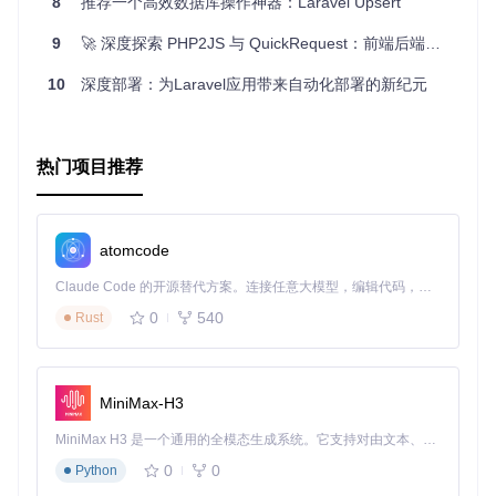
8
推荐一个高效数据库操作神器：Laravel Upsert
9
🚀 深度探索 PHP2JS 与 QuickRequest：前端后端协作的新纪元 🚀
10
深度部署：为Laravel应用带来自动化部署的新纪元
热门项目推荐
atomcode
Claude Code 的开源替代方案。连接任意大模型，编辑代码，运行命令，自动验证 — 全自动执行。用 Rust 构建，极致性能。 ｜ An open-source alternative to Claude Code. Connect any LLM, edit code, run commands, and verify changes — autonomously. Built in Rust for speed. Get Started
0
540
Rust
MiniMax-H3
MiniMax H3 是一个通用的全模态生成系统。它支持对由文本、图像、视频和音频组成的多模态上下文进行统一理解，并能生成分辨率高达 2K、时长可达 15 秒的带原生立体声音频的视频。得益于面向任务泛化的系统设计，H3 在预训练阶段就已具备广泛的多模态上下文理解与生成能力，能够出色地执行复杂的多模态指令。
0
0
Python