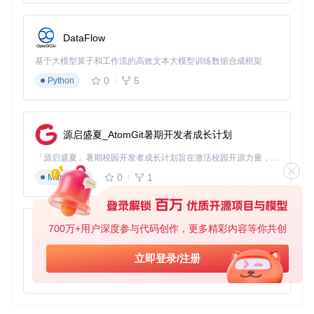
DataFlow
基于大模型算子和工作流的高效文本大模型训练数据合成框架
0
5
Python
源启盛夏_AtomGit暑期开发者成长计划
「源启盛夏」暑期校园开发者成长计划旨在激活校园开源力量，通过积分激励、认证扶持、资源倾斜等形式，引导高校组织和开发者完成「入驻 — 建项目 — 做贡献 — 获认证 — 得资源」的完整闭环。无论你是想带领社团入驻平台的组织者，还是希望用代码贡献证明自己的开发者，都能在这里找到属于你的成长路径。
0
1
Markdown
700万+用户深度参与代码创作，更多精彩内容等你共创
py-xiaozhi
基于Python的Xiaozhi AI，适用于想要完整Xiaozhi体验而无需拥有专用硬件的用户。
立即登录/注册
0
1
Python