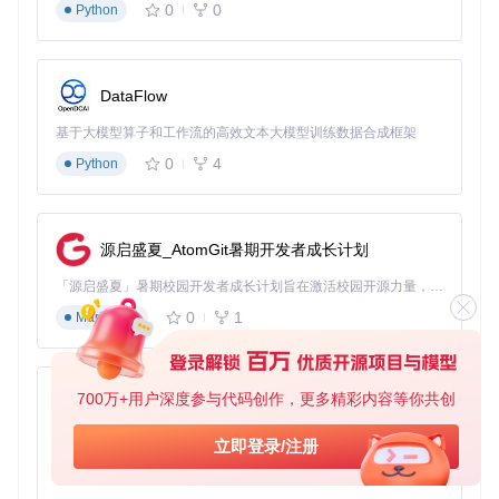
运行时优化设置
0
0
Python
在配置界面勾选"空闲时加速"，工具会在电脑空闲时自动提高
CPU占用率；勾选"断点续传"，下次打开时可继续上次的测试
进度，特别适合长时破解。
DataFlow
三步上手，现在就解锁你的文件
基于大模型算子和工作流的高效文本大模型训练数据合成框架
0
4
Python
准备工作
：下载工具后无需安装，双击即可运行。准备好
需要解锁的压缩包和密码字典文件（没有的话可先用工具
自带的通用字典）。
源启盛夏_AtomGit暑期开发者成长计划
简单设置
：点击"选择文件"添加压缩包，"导入字典"选择密
码列表，然后点击"开始测试"按钮。
「源启盛夏」暑期校园开发者成长计划旨在激活校园开源力量，通过积分激励、认证扶持、资源倾斜等形式，引导高校组织和开发者完成「入驻 — 建项目 — 做贡献 — 获认证 — 得资源」的完整闭环。无论你是想带领社团入驻平台的组织者，还是希望用代码贡献证明自己的开发者，都能在这里找到属于你的成长路径。
0
1
等待结果
：工具自动运行，找到密码后会弹出提示窗口，
Markdown
显示"找到密码：xxxx"，复制密码即可打开压缩包。
小互动：你曾经因为忘记密码而烦恼过吗？是哪种类型的
文件让你印象深刻？
700万+用户深度参与代码创作，更多精彩内容等你共创
py-xiaozhi
基于Python的Xiaozhi AI，适用于想要完整Xiaozhi体验而无需拥有专用硬件的用户。
安全提示与获取方式
立即登录/注册
0
1
Python
这款工具仅用于个人合法拥有的文件解锁，请勿用于非法用