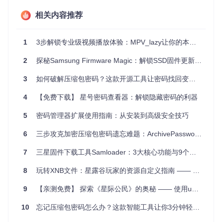
轻量级运行，老电脑也能跑
相关内容推荐
体积不足5MB，运行时仅占用200MB内存，即便是多年前的老
旧笔记本，也能流畅运行。测试过程中还可以随时暂停，不影
响电脑正常使用。
1
3步解锁专业级视频播放体验：MPV_lazy让你的本地播放器性能飙升
实时进度展示，等待不焦虑
2
探秘Samsung Firmware Magic：解锁SSD固件更新的神秘之门
清晰的进度条显示当前测试进度、已尝试密码数量和平均速
3
如何破解压缩包密码？这款开源工具让密码找回变简单
度，让你对破解过程心中有数。找到密码时会立即弹窗提示，
不用一直守在电脑前。
4
【免费下载】 星号密码查看器：解锁隐藏密码的利器
新增！密码复杂度分析
5
密码管理器扩展使用指南：从安装到高级安全技巧
独家功能
：在测试前自动分析压缩包密码的复杂度，给出预计
破解时间范围，帮你合理安排测试计划。比如提示"该密码可
6
三步攻克加密压缩包密码遗忘难题：ArchivePasswordTestTool实战指南
能包含8位数字，预计1-2小时可破解"。
7
三星固件下载工具Samloader：3大核心功能与9个实用技巧全解析
三个真实场景，看它如何大显身手
8
玩转XNB文件：星露谷玩家的资源自定义指南 —— 三步掌握XNB文件解包与打包技巧
场景一：设计师的紧急救援
9
【亲测免费】 探索《星际公民》的奥秘 —— 使用unp4k解锁.p4k文件的神秘世界
广告公司的李设计师遇到客户发来的加密素材包，对方却突然
联系不上。他导入公司常用密码字典（包含项目编号、公司成
10
忘记压缩包密码怎么办？这款智能工具让你3分钟轻松解锁
立日期等），工具仅用18分钟就找到密码——原来是客户名字