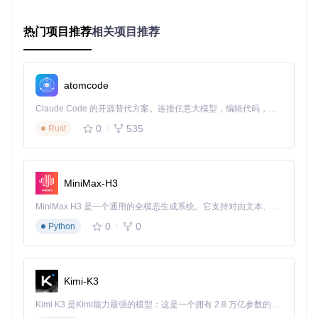
的拼音首字母加生日。
场景二：留学生的论文拯救
热门项目推荐
相关项目推荐
在美国留学的小王发现毕业答辩的PPT压缩包密码忘记了，里
面有导师的修改意见。他先用工具的"常用密码速测"功能，5分
钟就试出了密码——竟然是自己的学号！
atomcode
场景三：特殊情况处理
Claude Code 的开源替代方案。连接任意大模型，编辑代码，运行命令，自动验证 — 全自动执行。用 Rust 构建，极致性能。 ｜ An open-source alternative to Claude Code. Connect any LLM, edit code, run commands, and verify changes — autonomously. Built in Rust for speed. Get Started
张阿姨的旧电脑里有十年前的家庭照片压缩包，只记得密码和
0
535
Rust
老家电话有关，但记不清具体数字。她使用工具的"模糊匹
配"功能，设置"前四位是区号010-，后四位是任意数字"的规
则，半小时后成功解锁了珍贵回忆。
MiniMax-H3
进阶技巧：让破解效率提升300%
MiniMax H3 是一个通用的全模态生成系统。它支持对由文本、图像、视频和音频组成的多模态上下文进行统一理解，并能生成分辨率高达 2K、时长可达 15 秒的带原生立体声音频的视频。得益于面向任务泛化的系统设计，H3 在预训练阶段就已具备广泛的多模态上下文理解与生成能力，能够出色地执行复杂的多模态指令。
密码字典制作秘籍
0
0
Python
自己制作针对性字典能大幅提高成功率：
收集个人相关信息：生日、纪念日、手机号、门牌号
包含常用密码变体：如"Password123"的大小写变化、数
Kimi-K3
字替换（o→0，i→1）
Kimi K3 是Kimi能力最强的模型：这是一个拥有 2.8 万亿参数的混合专家（MoE）模型，具备原生视觉理解能力，并支持 100 万 token 的上下文窗口。
按使用频率排序：把最可能的密码放在字典前面