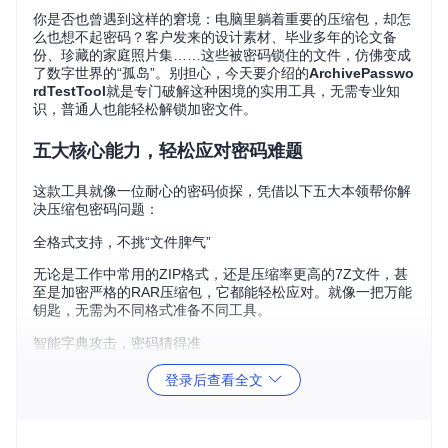
你是否也曾遇到这样的窘境：电脑里躺着重要的压缩包，却怎
么也想不起密码？客户发来的设计素材、毕业多年的论文备
份、珍藏的家庭照片集……这些被密码锁住的文件，仿佛变成
了数字世界的“孤岛”。别担心，今天要介绍的
ArchivePasswo
rdTestTool
就是专门破解这种困境的实用工具，无需专业知
识，普通人也能轻松解锁加密文件。
五大核心能力，轻松应对密码难题
这款工具就像一位耐心的密码侦探，凭借以下五大本领帮你解
决压缩包密码问题：
全格式支持，不挑“文件脾气”
无论是工作中常用的ZIP格式，还是压缩率更高的7Z文件，甚
至是加密严格的RAR压缩包，它都能轻松应对。就像一把万能
钥匙，无需为不同格式准备不同工具。
智能字典攻击，密码猜得准
内置的智能分析引擎会根据常见密码规律自动生成测试组合，
登录后查看全文
比如生日日期、手机号段、常见单词变体等。你也可以导入自
己准备的密码列表，让工具按顺序逐一尝试，比人工输入效率
提升百倍。