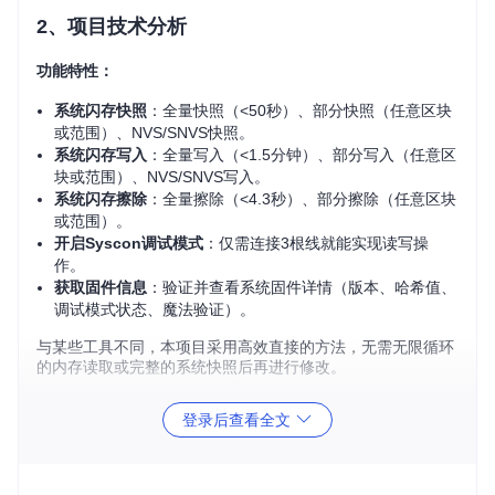
2、项目技术分析
功能特性：
系统闪存快照
：全量快照（<50秒）、部分快照（任意区块
或范围）、NVS/SNVS快照。
系统闪存写入
：全量写入（<1.5分钟）、部分写入（任意区
块或范围）、NVS/SNVS写入。
系统闪存擦除
：全量擦除（<4.3秒）、部分擦除（任意区块
或范围）。
开启Syscon调试模式
：仅需连接3根线就能实现读写操
作。
获取固件信息
：验证并查看系统固件详情（版本、哈希值、
调试模式状态、魔法验证）。
与某些工具不同，本项目采用高效直接的方法，无需无限循环
的内存读取或完整的系统快照后再进行修改。
所需条件：
登录后查看全文
Teensy++ 2.0、Teensy 4.0 或 Teensy 4.1 开发板。
100 至 200 欧姆电阻。
线材。