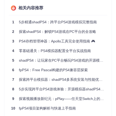
（可选）LQFP 64 - 100 插座适配器。
相关内容推荐
必要的焊接技能。
3、应用场景
1
5步精通shadPS4：跨平台PS4游戏模拟完整指南
对于拥有PS4的硬核玩家和技术爱好者，这款工具能够帮助他
2
探索shadPS4：解锁PS4游戏在PC平台的全攻略
们：
3
PS4存档管理神器：Apollo工具完全使用指南 🎮
更安全地备份和恢复系统数据。
自定义系统设置，优化性能。
4
零基础通关：PS4模拟器配置全平台实战指南
调试和研究PS4的底层工作原理，推动更深层次的硬件和软
件探索。
5
shadPS4：让玩家在PC平台畅玩PS4游戏的开源模拟器方案
4、项目特点
6
fpPS4：Free Pascal构建的PS4兼容层探索
7
探索跨平台模拟器：shadPS4多系统安装与性能优化技术指南
高效读写
：所有操作都在内存中即时完成，无需重复的闪存
读写。
8
5步实现跨平台PS4游戏体验：开源模拟器shadPS4完全指南
简单连接
：通过简单的线缆配置即可进行操作，降低了入门
门槛。
9
探索视频播放新纪元：pPlay——任天堂Switch上的多媒体宝藏
教程支持
：提供详细的YouTube教程，让用户轻松上手。
持续更新
：开发者在Twitter上分享最新的更新和教程信息，
10
fpPS4项目架构解析与快速上手指南
保持社区活跃度。