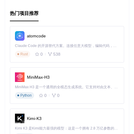
为了获得最新信息和教程，请关注开发者的Twitter账号和You
Tube频道。如果你喜欢他们的工作，并希望支持他们进行更多
热门项目推荐
研发，可以通过PayPal捐赠。
总而言之，无论你是寻求DIY乐趣还是探索游戏主机技术的深
度，PS4 Syscon Tools都是一款不容错过的强大工具。现在就
atomcode
加入，开启你的PS4探索之旅吧！
Claude Code 的开源替代方案。连接任意大模型，编辑代码，运行命令，自动验证 — 全自动执行。用 Rust 构建，极致性能。 ｜ An open-source alternative to Claude Code. Connect any LLM, edit code, run commands, and verify changes — autonomously. Built in Rust for speed. Get Started
0
538
Rust
MiniMax-H3
MiniMax H3 是一个通用的全模态生成系统。它支持对由文本、图像、视频和音频组成的多模态上下文进行统一理解，并能生成分辨率高达 2K、时长可达 15 秒的带原生立体声音频的视频。得益于面向任务泛化的系统设计，H3 在预训练阶段就已具备广泛的多模态上下文理解与生成能力，能够出色地执行复杂的多模态指令。
0
0
Python
Kimi-K3
Kimi K3 是Kimi能力最强的模型：这是一个拥有 2.8 万亿参数的混合专家（MoE）模型，具备原生视觉理解能力，并支持 100 万 token 的上下文窗口。