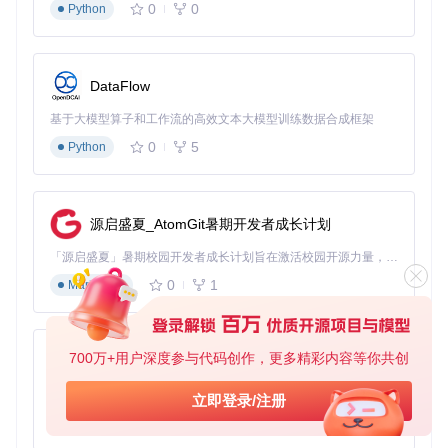
0
0
Python
DataFlow
基于大模型算子和工作流的高效文本大模型训练数据合成框架
0
5
Python
源启盛夏_AtomGit暑期开发者成长计划
「源启盛夏」暑期校园开发者成长计划旨在激活校园开源力量，通过积分激励、认证扶持、资源倾斜等形式，引导高校组织和开发者完成「入驻 — 建项目 — 做贡献 — 获认证 — 得资源」的完整闭环。无论你是想带领社团入驻平台的组织者，还是希望用代码贡献证明自己的开发者，都能在这里找到属于你的成长路径。
0
1
Markdown
700万+用户深度参与代码创作，更多精彩内容等你共创
py-xiaozhi
基于Python的Xiaozhi AI，适用于想要完整Xiaozhi体验而无需拥有专用硬件的用户。
立即登录/注册
0
1
Python